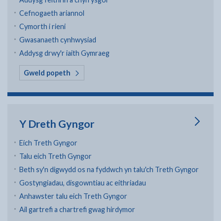
Cefnogaeth ariannol
Cymorth i rieni
Gwasanaeth cynhwysiad
Addysg drwy'r iaith Gymraeg
yn Ysgolion a dysgu
Gweld popeth
Y Dreth Gyngor
Eich Treth Gyngor
Talu eich Treth Gyngor
Beth sy'n digwydd os na fyddwch yn talu'ch Treth Gyngor
Gostyngiadau, disgowntiau ac eithriadau
Anhawster talu eich Treth Gyngor
Ail gartrefi a chartrefi gwag hirdymor