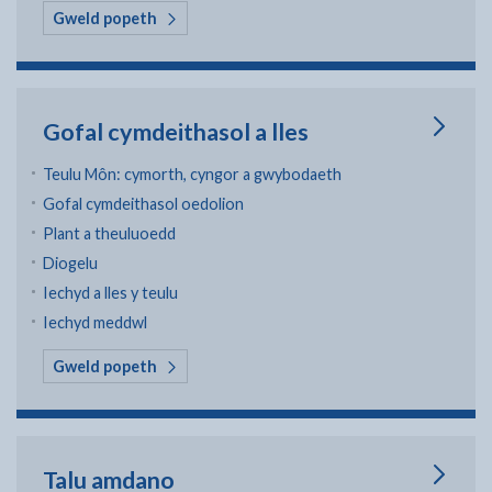
yn Y Dreth Gyngor
Gweld popeth
Gofal cymdeithasol a lles
Teulu Môn: cymorth, cyngor a gwybodaeth
Gofal cymdeithasol oedolion
Plant a theuluoedd
Diogelu
Iechyd a lles y teulu
Iechyd meddwl
yn Gofal cymdeithasol a lles
Gweld popeth
Talu amdano