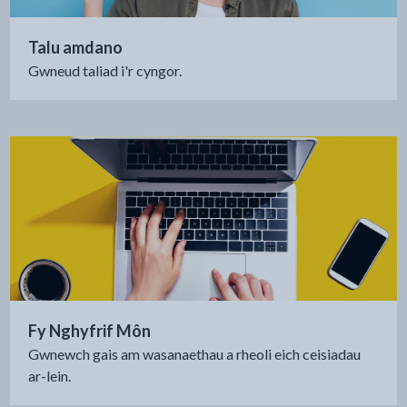
Talu amdano
Gwneud taliad i'r cyngor.
Fy Nghyfrif Môn
Gwnewch gais am wasanaethau a rheoli eich ceisiadau
ar-lein.