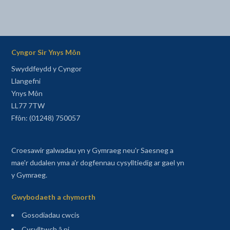
Cyngor Sir Ynys Môn
Swyddfeydd y Cyngor
Llangefni
Ynys Môn
LL77 7TW
Ffôn: (01248) 750057
Croesawir galwadau yn y Gymraeg neu'r Saesneg a
mae'r dudalen yma a'r dogfennau cysylltiedig ar gael yn
y Gymraeg.
Gwybodaeth a chymorth
Gosodiadau cwcis
Cysylltwch â ni