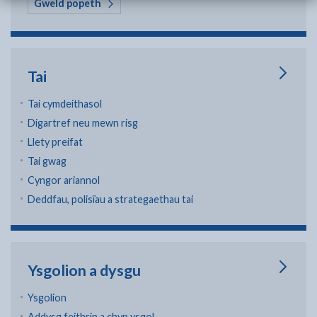
yn Biniau ac ailgylchu
Gweld popeth
Tai
Tai cymdeithasol
Digartref neu mewn risg
Llety preifat
Tai gwag
Cyngor ariannol
Deddfau, polisïau a strategaethau tai
Ysgolion a dysgu
Ysgolion
Addysg feithrin a chyn ysgol