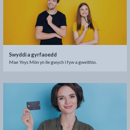
Swyddi a gyrfaoedd
Mae Ynys Môn yn lle gwych i fyw a gweithio.