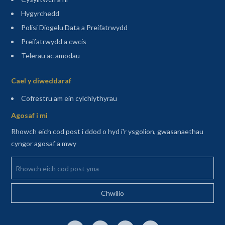
Hygyrchedd
Polisi Diogelu Data a Preifatrwydd
Preifatrwydd a cwcis
Telerau ac amodau
Sitemap
Cael y diweddaraf
(agor mewn tab newydd)
Cofrestru am ein cylchlythyrau
Agosaf i mi
Rhowch eich cod post i ddod o hyd i'r ysgolion, gwasanaethau
cyngor agosaf a mwy
Rhowch eich cod post yma