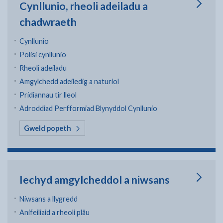
Cynllunio, rheoli adeiladu a
chadwraeth
Cynllunio
Polisi cynllunio
Rheoli adeiladu
Amgylchedd adeiledig a naturiol
Pridiannau tir lleol
Adroddiad Perfformiad Blynyddol Cynllunio
yn Cynllunio, rheoli adeiladu a chadwraeth
Gweld popeth
Iechyd amgylcheddol a niwsans
Niwsans a llygredd
Anifeiliaid a rheoli plâu