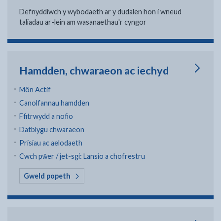
Defnyddiwch y wybodaeth ar y dudalen hon i wneud
taliadau ar-lein am wasanaethau'r cyngor
Hamdden, chwaraeon ac iechyd
Môn Actif
Canolfannau hamdden
Ffitrwydd a nofio
Datblygu chwaraeon
Prisiau ac aelodaeth
Cwch pŵer / jet-sgi: Lansio a chofrestru
yn Hamdden, chwaraeon ac iechyd
Gweld popeth