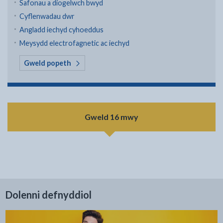
Safonau a diogelwch bwyd
Cyflenwadau dwr
Angladd iechyd cyhoeddus
Meysydd electrofagnetic ac iechyd
yn Iechyd amgylcheddol a niwsans
Gweld popeth
Gweld 16 mwy
Dolenni defnyddiol