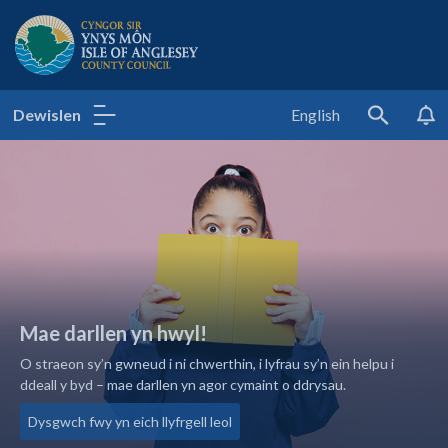
Cyngor Sir Ynys Môn - Tudalen gartref
Dewislen
English
Search
Mae darllen yn hwyl!
O straeon sy’n gwneud i ni chwerthin, i lyfrau sy’n ein helpu i
ddeall y byd – mae darllen yn agor cymaint o ddrysau.
Dysgwch fwy yn eich llyfrgell leol