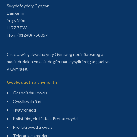
Swyddfeydd y Cyngor
Llangefni
Ynys Môn
LL77 7TW
Ffôn: (01248) 750057
Croesawir galwadau yn y Gymraeg neu'r Saesneg a
mae'r dudalen yma a'r dogfennau cysylltiedig ar gael yn
y Gymraeg.
Gwybodaeth a chymorth
Gosodiadau cwcis
Cysylltwch â ni
Hygyrchedd
Polisi Diogelu Data a Preifatrwydd
Preifatrwydd a cwcis
Telerau ac amodau