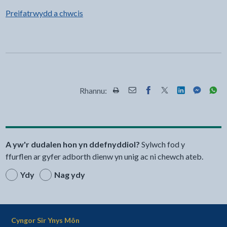
Preifatrwydd a chwcis
Rhannu:
Rhannwch y dudalen hon wrth Pr
Rhannwch y dudalen hon wr
Rhannwch y dudalen h
Rhannwch y dudale
Rhannwch y d
Rhannwch
Rha
A yw'r dudalen hon yn ddefnyddiol?
Sylwch fod y
ffurflen ar gyfer adborth dienw yn unig ac ni chewch ateb.
Ydy
Nag ydy
Cyngor Sir Ynys Môn