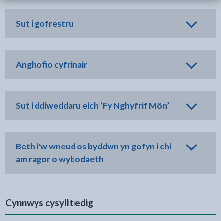
Sut i gofrestru
Anghofio cyfrinair
Sut i ddiweddaru eich ‘Fy Nghyfrif Môn’
Beth i'w wneud os byddwn yn gofyn i chi
am ragor o wybodaeth
Cynnwys cysylltiedig