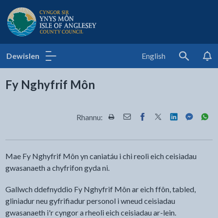
Cyngor Sir Ynys Môn
Dewislen
English
Search
Fy Nghyfrif Môn
Rhannu:
Rhannwch y dudalen hon wrth Pr
Rhannwch y dudalen hon wr
Rhannwch y dudalen h
Rhannwch y dudale
Rhannwch y d
Rhannwch
Rha
Mae Fy Nghyfrif Môn yn caniatáu i chi reoli eich ceisiadau
gwasanaeth a chyfrifon gyda ni.
Gallwch ddefnyddio Fy Nghyfrif Môn ar eich ffôn, tabled,
gliniadur neu gyfrifiadur personol i wneud ceisiadau
gwasanaeth i'r cyngor a rheoli eich ceisiadau ar-lein.