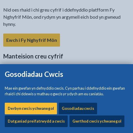
Nid oes rhaid i chi greu cyfrif i ddefnyddio platfform Fy
Nghyfrif Môn, ond rydym yn argymell eich bod yn gwneud
hynny.
Ewch i Fy Nghyfrif Môn
Manteision creu cyfrif
Mae creu cyfrif yn arbed amser i chi gyda chwblhau eich
Gosodiadau Cwcis
manylion cyswllt yn awtomatig wrth lenwi ffurflenni a gallwch
weld eich ceisiadau hanesyddol a'ch cyfrifon.
Mae ein gwefan yn defnyddio cwcis. Cyn parhau i ddefnyddio ein gwefan
rhaid i chi ddewis y mathau o gwcis yr ydych am eu caniatáu.
Mae'n llawer haws i ni drafod pethau gyda chi os oes gennych
chi gyfrif.
Derbyn cwcis ychwanegol
Gosodiadau cwcis
Byddwch hefyd yn gallu gweld eich dyddiadau casglu biniau
Datganiad preifatrwydd a cwcis
Gwrthod cwcis ychwanegol
nesaf ar yr hafan unwaith y byddwch wedi mewngofnodi.