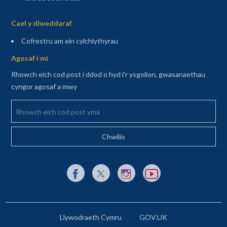
Sitemap
Cael y diweddaraf
(agor mewn tab newydd)
Cofrestru am ein cylchlythyrau
Agosaf i mi
Rhowch eich cod post i ddod o hyd i'r ysgolion, gwasanaethau
cyngor agosaf a mwy
Rhowch eich cod post yma
Dolen allanol i Facebook yn agor mewn tab newydd
Dolen allanol i X (Twitter) yn agor mewn t
Dolen allanol i Instagram yn agor
Dolen allanol i YouTube y
Llywodraeth Cymru
GOV.UK