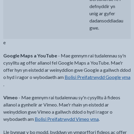
defnyddir yn
unig ar gyfer
dadansoddiadau
gwe.
e
Google Maps a YouTube
- Mae gennym rai tudalennau sy'n
cysylltu ag offer allanol fel Google Maps a YouTube. Mae'r
offer hyn yn eistedd ar weinyddion gwe Google a gallwch ddod
o hyd i ragor o wybodaeth am
Bolisi Preifatrwydd Google yma
.
Vimeo
- Mae gennym rai tudalennau sy'n cysylltu â fideos
allanol a gynhelir ar Vimeo. Mae'r rhain yn eistedd ar
weinyddion gwe Vimeo a gallwch ddod o hyd i ragor o
wybodaeth am
Bolisi Preifatrwydd Vimeo yma
.
Lle bynnag y bo modd, byddwn yn ymgorffori fideos ac offer