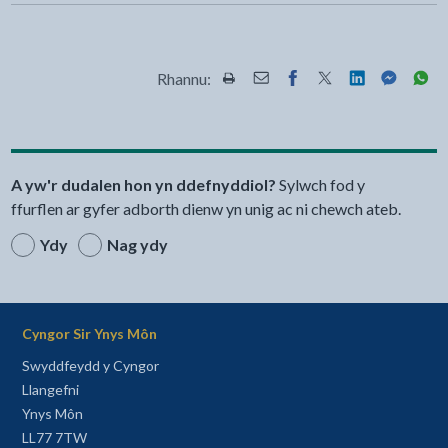
Rhannu:
Rhannwch y dudalen hon wrth Pr
Rhannwch y dudalen hon wr
Rhannwch y dudalen h
Rhannwch y dudale
Rhannwch y d
Rhannwch
Rha
A yw'r dudalen hon yn ddefnyddiol?
Sylwch fod y
ffurflen ar gyfer adborth dienw yn unig ac ni chewch ateb.
Ydy
Nag ydy
Cyngor Sir Ynys Môn
Swyddfeydd y Cyngor
Llangefni
Ynys Môn
LL77 7TW