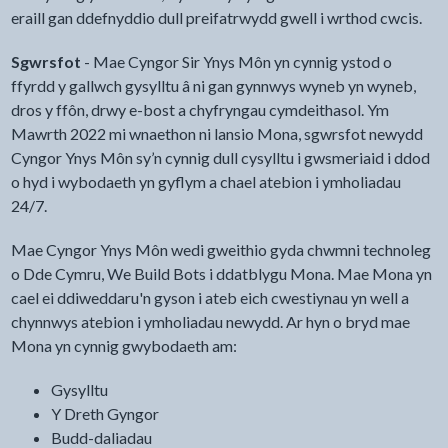
eraill gan ddefnyddio dull preifatrwydd gwell i wrthod cwcis.
Sgwrsfot
-
Mae Cyngor Sir Ynys Môn yn cynnig ystod o
ffyrdd y gallwch gysylltu â ni gan gynnwys wyneb yn wyneb,
dros y ffôn, drwy e-bost a chyfryngau cymdeithasol. Ym
Mawrth 2022 mi wnaethon ni lansio Mona, sgwrsfot newydd
Cyngor Ynys Môn sy’n cynnig dull cysylltu i gwsmeriaid i ddod
o hyd i wybodaeth yn gyflym a chael atebion i ymholiadau
24/7.
Mae Cyngor Ynys Môn wedi gweithio gyda chwmni technoleg
o Dde Cymru, We Build Bots i ddatblygu Mona. Mae Mona yn
cael ei ddiweddaru'n gyson i ateb eich cwestiynau yn well a
chynnwys atebion i ymholiadau newydd. Ar hyn o bryd mae
Mona yn cynnig gwybodaeth am:
Gysylltu
Y Dreth Gyngor
Budd-daliadau