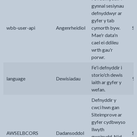
gynnal sesiynau
defnyddwyr ar
gyfer y tab
wbb-user-api
Angenrheidiol
cymorth byw.
Se
Mae'r data'n
cael ei ddileu
wrth gau'r
porwr.
Fe'i defnyddir i
storio'ch dewis
language
Dewisiadau
9
iaith ar gyfer y
wefan.
Defnyddir y
cwci hwn gan
Siteimprove ar
gyfer cydbwyso
llwyth
AWSELBCORS
Dadansoddol
Se
gweinydd. Nid