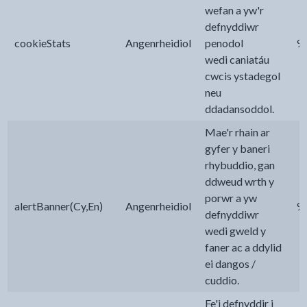
wefan a yw'r
defnyddiwr
cookieStats
Angenrheidiol
penodol
9
wedi caniatáu
cwcis ystadegol
neu
ddadansoddol.
Mae'r rhain ar
gyfer y baneri
rhybuddio, gan
ddweud wrth y
porwr a yw
alertBanner(Cy,En)
Angenrheidiol
9
defnyddiwr
wedi gweld y
faner ac a ddylid
ei dangos /
cuddio.
Fe'i defnyddir i