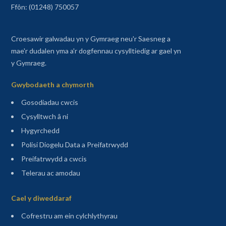
Ffôn: (01248) 750057
Croesawir galwadau yn y Gymraeg neu'r Saesneg a
mae'r dudalen yma a'r dogfennau cysylltiedig ar gael yn
y Gymraeg.
Gwybodaeth a chymorth
Gosodiadau cwcis
Cysylltwch â ni
Hygyrchedd
Polisi Diogelu Data a Preifatrwydd
Preifatrwydd a cwcis
Telerau ac amodau
Sitemap
Cael y diweddaraf
(agor mewn tab newydd)
Cofrestru am ein cylchlythyrau