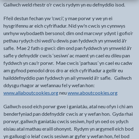
Gallwch weld rhestr o'r cwcis rydym yn eu defnyddio isod.
Ffeil destun fechan yw 'cwci', y mae porwr y we yn ei
hysgrifennu ar eich cyfrifiadur. Nid yw'n cwcis yn cynnwys
unrhyw wybodaeth bersonol; dim ond marcwyr ydynt i gofio’r
pethau rydych chi wedi'u dewis pan fyddwch yn ymweld â'r
safle. Mae 2 fath o gwci: dim ond pan fyddwch yn ymweld â'r
safle y defnyddir cwcis ‘sesiwn’ ac maent yn cael eu dileu pan
fyddwch yn cau'r porwr. Mae cwcis ‘parhaus’ yn cael eu cadw
am gyfnod penodol dros dro ar eich cyfrifiadur a gellir eu
hailddefnyddio pan fyddwch yn ail ymweld â'r safle. Gallwch
ddysgu rhagor ar wefannau fel y wefan hon:
www.allaboutcookies.org
neu
www.aboutcookies.org
Gallwch osod eich porwr gwe i ganiatáu, atal neu ofyn i chi am
benderfyniad pan ddefnyddir cwcis ar y wefan hon. Gyda rhai
porwyr, gallwch ganiatáu cwcis sesiwn, hyd yn oed os ydych
eisiau atal mathau eraill ohonynt. Rydym yn argymell eich bod
yn galluogi o leiaf cwcis sesiwn ar gyfer y wefan hon, fel bod