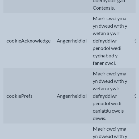
ddefnyddir gan
Contensis.
Mae'r cwci yma
yn dweud wrth y
wefan a yw'r
cookieAcknowledge
Angenrheidiol
defnyddiwr
9
penodol wedi
cydnabod y
faner cwci.
Mae'r cwci yma
yn dweud wrth y
wefan a yw'r
cookiePrefs
Angenrheidiol
defnyddiwr
9
penodol wedi
caniatáu cwcis
dewis.
Mae'r cwci yma
yn dweud wrth y