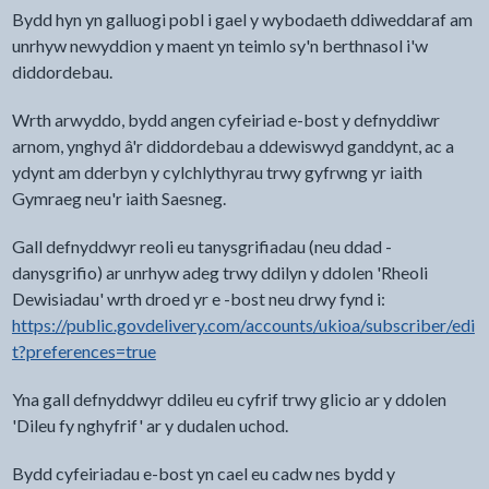
Bydd hyn yn galluogi pobl i gael y wybodaeth ddiweddaraf am
unrhyw newyddion y maent yn teimlo sy'n berthnasol i'w
diddordebau.
Wrth arwyddo, bydd angen cyfeiriad e-bost y defnyddiwr
arnom, ynghyd â'r diddordebau a ddewiswyd ganddynt, ac a
ydynt am dderbyn y cylchlythyrau trwy gyfrwng yr iaith
Gymraeg neu'r iaith Saesneg.
Gall defnyddwyr reoli eu tanysgrifiadau (neu ddad -
danysgrifio) ar unrhyw adeg trwy ddilyn y ddolen 'Rheoli
Dewisiadau' wrth droed yr e -bost neu drwy fynd i:
https://public.govdelivery.com/accounts/ukioa/subscriber/edi
t?preferences=true
Yna gall defnyddwyr ddileu eu cyfrif trwy glicio ar y ddolen
'Dileu fy nghyfrif' ar y dudalen uchod.
Bydd cyfeiriadau e-bost yn cael eu cadw nes bydd y