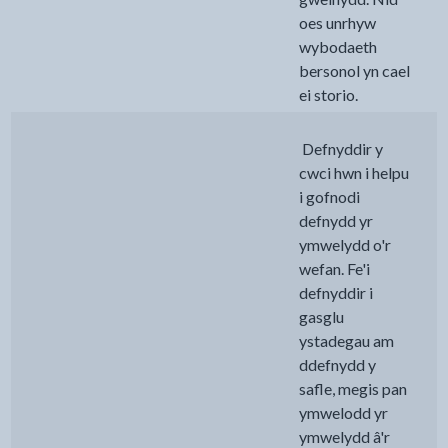
oes unrhyw
wybodaeth
bersonol yn cael
ei storio.
Defnyddir y
cwci hwn i helpu
i gofnodi
defnydd yr
ymwelydd o'r
wefan. Fe'i
defnyddir i
gasglu
ystadegau am
ddefnydd y
safle, megis pan
ymwelodd yr
ymwelydd â'r