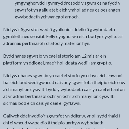
ymgynghorydd i gymryd drosodd y sgwrs os na fydd y
sgwrsfot yn gallu ateb eich ymholiad neu os oes angen
gwybodaeth ychwanegol arnoch.
Nid yw'r Sgwrsfot wedi'i gynllunio i ddelio â gwybodaeth
gymhleth neu sensitif. Felly cynghorwn eich bod yn cysylltu â'r
adrannau perthnasol i drafod y materion hyn.
Bydd hanes sgwrsio yn cael ei storio am 12 mis ar ein
platfform yn ddiogel, mae'r holl ddata wedi'i amgryptio.
Nid yw’r hanes sgwrsio yn cael ei storio yn erbyn eich enw oni
bai eich bod wedi gwneud cais ar y sgwrsfot a theipio eich enw
a'ch manylion cyswllt, bydd y wybodaeth cais yn cael ei hanfon
at yr adran berthnasol ochr yn ochr â'ch manylion cyswllt i
sicrhau bod eich cais yn cael ei gyflawni.
Gallwch ddefnyddio'r sgwrsfot yn ddienw, yr oll sydd rhaid i
chi ei wneud yw peidio â theipio unrhyw wybodaeth