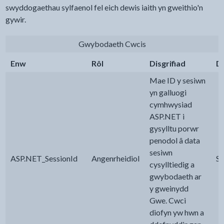
swyddogaethau sylfaenol fel eich dewis iaith yn gweithio'n
gywir.
Gwybodaeth Cwcis
Enw
Rôl
Disgrifiad
Do
Mae ID y sesiwn
yn galluogi
cymhwysiad
ASP.NET i
gysylltu porwr
penodol â data
sesiwn
ASP.NET_SessionId
Angenrheidiol
Se
cysylltiedig a
gwybodaeth ar
y gweinydd
Gwe. Cwci
diofyn yw hwn a