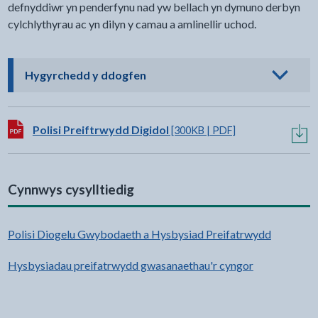
defnyddiwr yn penderfynu nad yw bellach yn dymuno derbyn
cylchlythyrau ac yn dilyn y camau a amlinellir uchod.
- cliciwch i weld opsiynau
Hygyrchedd y ddogfen
Lawrlwytho:
Polisi Preiftrwydd Digidol
[300KB | PDF]
Cynnwys cysylltiedig
Polisi Diogelu Gwybodaeth a Hysbysiad Preifatrwydd
Hysbysiadau preifatrwydd gwasanaethau'r cyngor