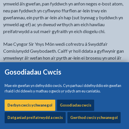
ymweld â’n gwefan, pan fyddwch yn anfon neges e‐bost atom,
neu pan fyddwch yn cyflwyno ffurflen ar‐lein trwy ein
gwefannau, ein pyrth ar‐lein a’n hap (sut bynnag y byddwch yn
ymweld ag ef) ac yn dweud wrthych am eich hawliau
preifatrwydd a sut mae’r gyfraith yn eich diogelu chi.
Mae Cyngor Sir Ynys Môn wedi cofrestru â Swyddfa’r
Comisiynydd Gwybodaeth. Caiff yr holl ddata a gyflwynir gan
ymwelwyr â’r wefan hon a’r pyrth ar‐lein ei brosesu yn unol â’r
Rheoliad Diogelu Data Cyffredinol (GDPR). Caiff yr holl
Gosodiadau Cwcis
wybodaeth a gesglir gan Gyngor Sir Ynys Môn ei chadw
a’i chynnal mewn cronfeydd data dan berchnogaeth Cyngor
Sir Ynys Môn.
Mae ein gwefan yn defnyddio cwcis. Cyn parhau i ddefnyddio ein gwefan
rhaid i chi ddewis y mathau o gwcis yr ydych am eu caniatáu.
Cwcis
Derbyn cwcis ychwanegol
Gosodiadau cwcis
Mae'r wefan hon yn defnyddio cwcis i gofio pethau fel pa iaith
Datganiad preifatrwydd a cwcis
Gwrthod cwcis ychwanegol
rydych wedi'i dewis, y drefn rydych wedi bod yn edrych ar
dudalennau neu ydych chi wedi ymweld â'r safle o'r blaen.