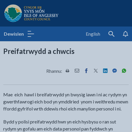
Cyngor Sir Ynys Môn
Dewislen
English
Search
Preifatrwydd a chwcis
Rhannu:
Rhannwch y dudalen hon wrth Pr
Rhannwch y dudalen hon wr
Rhannwch y dudalen h
Rhannwch y dudale
Rhannwch y d
Rhannwch
Rha
Mae eich hawl i breifatrwydd yn bwysig iawn i ni ac rydym yn
gwerthfawrogi eich bod yn ymddiried ynom i weithredu mewn
ffordd gyfrifol wrth ddewis rhoi eich manylion personol i ni.
Bydd y polisi preifatrwydd hwn yn eich hysbysu o ran sut
rydym yn gofalu am eich data personol pan fyddwch yn