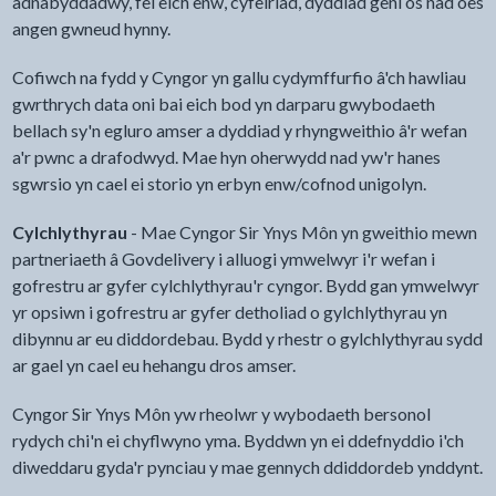
adnabyddadwy, fel eich enw, cyfeiriad, dyddiad geni os nad oes
angen gwneud hynny.
Cofiwch na fydd y Cyngor yn gallu cydymffurfio â'ch hawliau
gwrthrych data oni bai eich bod yn darparu gwybodaeth
bellach sy'n egluro amser a dyddiad y rhyngweithio â'r wefan
a'r pwnc a drafodwyd. Mae hyn oherwydd nad yw'r hanes
sgwrsio yn cael ei storio yn erbyn enw/cofnod unigolyn.
Cylchlythyrau
- Mae Cyngor Sir Ynys Môn yn gweithio mewn
partneriaeth â Govdelivery i alluogi ymwelwyr i'r wefan i
gofrestru ar gyfer cylchlythyrau'r cyngor. Bydd gan ymwelwyr
yr opsiwn i gofrestru ar gyfer detholiad o gylchlythyrau yn
dibynnu ar eu diddordebau. Bydd y rhestr o gylchlythyrau sydd
ar gael yn cael eu hehangu dros amser.
Cyngor Sir Ynys Môn yw rheolwr y wybodaeth bersonol
rydych chi'n ei chyflwyno yma. Byddwn yn ei ddefnyddio i'ch
diweddaru gyda'r pynciau y mae gennych ddiddordeb ynddynt.