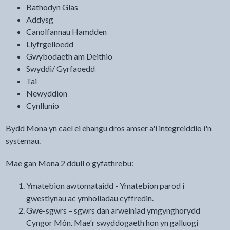
Bathodyn Glas
Addysg
Canolfannau Hamdden
Llyfrgelloedd
Gwybodaeth am Deithio
Swyddi/ Gyrfaoedd
Tai
Newyddion
Cynllunio
Bydd Mona yn cael ei ehangu dros amser a'i integreiddio i'n
systemau.
Mae gan Mona 2 ddull o gyfathrebu:
Ymatebion awtomataidd - Ymatebion parod i
gwestiynau ac ymholiadau cyffredin.
Gwe-sgwrs – sgwrs dan arweiniad ymgynghorydd
Cyngor Môn. Mae'r swyddogaeth hon yn galluogi