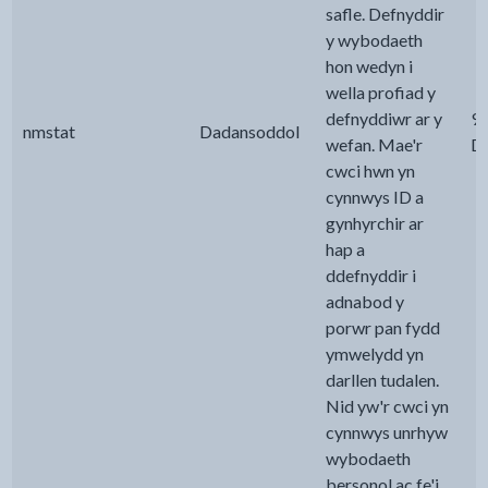
safle. Defnyddir
y wybodaeth
hon wedyn i
wella profiad y
defnyddiwr ar y
9
nmstat
Dadansoddol
wefan. Mae'r
D
cwci hwn yn
cynnwys ID a
gynhyrchir ar
hap a
ddefnyddir i
adnabod y
porwr pan fydd
ymwelydd yn
darllen tudalen.
Nid yw'r cwci yn
cynnwys unrhyw
wybodaeth
bersonol ac fe'i