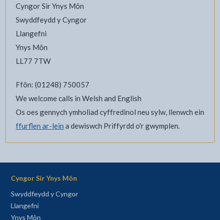
Cyngor Sir Ynys Môn
Swyddfeydd y Cyngor
Llangefni
Ynys Môn
LL77 7TW
Ffôn: (01248) 750057
We welcome calls in Welsh and English
Os oes gennych ymholiad cyffredinol neu sylw, llenwch ein
ffurflen ar-lein
a dewiswch Priffyrdd o'r gwymplen.
Cyngor Sir Ynys Môn
Swyddfeydd y Cyngor
Llangefni
Ynys Môn