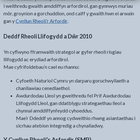
i weithredu gwaith amddiffyn arfordirol, gan gynnwys muriau
môr, groynion a gorchuddion, ond caiff y gwaith hwn ei arwain
gan y
Cynllun Rheoli’r Arfordir
.
Deddf Rheoli Llifogydd a Dŵr 2010
Yn cyflwyno fframwaith strategol ar gyfer rheoli risgiau
llifogydd ac erydiad arfordirol.
Mae cyfrifoldebau’n cael eu rhannu:
Cyfoeth Naturiol Cymru yn darparu goruchwyliaeth a
chanllawiau cenedlaethol.
Awdurdodau Lleol yn gweithredu fel Prif Awdurdodau
Llifogydd Lleol, gan ddatblygu strategaethau lleol a
chynnal amddiffynfeydd cyhoeddus.
Mae’r Ddeddf yn annog cydweithio rhwng asiantaethau i
sicrhau atebion integredig a chynaliadwy.
Y Cynllun Rheoli’r Arfordir (SMP)