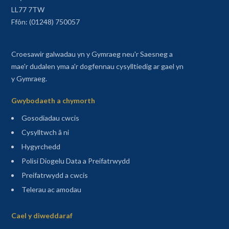
LL77 7TW
Ffôn: (01248) 750057
Croesawir galwadau yn y Gymraeg neu'r Saesneg a
mae'r dudalen yma a'r dogfennau cysylltiedig ar gael yn
y Gymraeg.
Gwybodaeth a chymorth
Gosodiadau cwcis
Cysylltwch â ni
Hygyrchedd
Polisi Diogelu Data a Preifatrwydd
Preifatrwydd a cwcis
Telerau ac amodau
Sitemap
Cael y diweddaraf