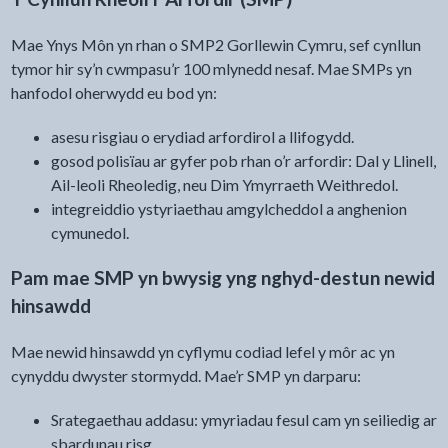
Mae Ynys Môn yn rhan o SMP2 Gorllewin Cymru, sef cynllun
tymor hir sy’n cwmpasu’r 100 mlynedd nesaf. Mae SMPs yn
hanfodol oherwydd eu bod yn:
asesu risgiau o erydiad arfordirol a llifogydd.
gosod polisïau ar gyfer pob rhan o’r arfordir: Dal y Llinell,
Ail-leoli Rheoledig, neu Dim Ymyrraeth Weithredol.
integreiddio ystyriaethau amgylcheddol a anghenion
cymunedol.
Pam mae SMP yn bwysig yng nghyd-destun newid
hinsawdd
Mae newid hinsawdd yn cyflymu codiad lefel y môr ac yn
cynyddu dwyster stormydd. Mae’r SMP yn darparu:
Srategaethau addasu: ymyriadau fesul cam yn seiliedig ar
sbardunau risg.