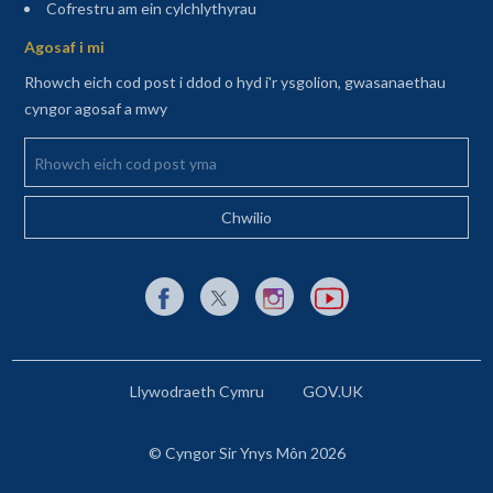
(agor mewn tab newydd)
Cofrestru am ein cylchlythyrau
Agosaf i mi
Rhowch eich cod post i ddod o hyd i'r ysgolion, gwasanaethau
cyngor agosaf a mwy
Rhowch eich cod post yma
Dolen allanol i Facebook yn agor mewn tab newydd
Dolen allanol i X (Twitter) yn agor mewn t
Dolen allanol i Instagram yn agor
Dolen allanol i YouTube y
Llywodraeth Cymru
GOV.UK
© Cyngor Sir Ynys Môn 2026