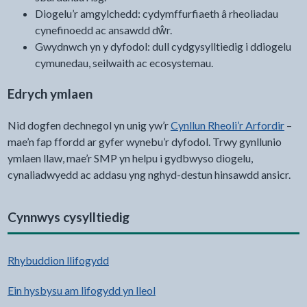
Diogelu’r amgylchedd: cydymffurfiaeth â rheoliadau
cynefinoedd ac ansawdd dŵr.
Gwydnwch yn y dyfodol: dull cydgysylltiedig i ddiogelu
cymunedau, seilwaith ac ecosystemau.
Edrych ymlaen
Nid dogfen dechnegol yn unig yw’r
Cynllun Rheoli’r Arfordir
–
mae’n fap ffordd ar gyfer wynebu’r dyfodol. Trwy gynllunio
ymlaen llaw, mae’r SMP yn helpu i gydbwyso diogelu,
cynaliadwyedd ac addasu yng nghyd-destun hinsawdd ansicr.
Cynnwys cysylltiedig
Rhybuddion llifogydd
Ein hysbysu am lifogydd yn lleol