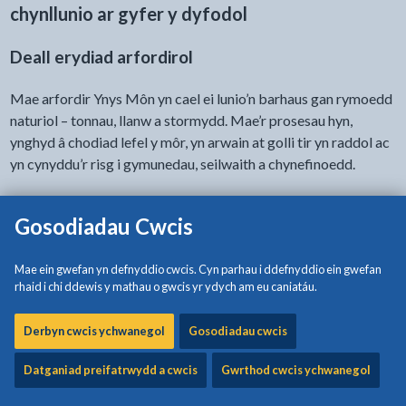
chynllunio ar gyfer y dyfodol
Deall erydiad arfordirol
Mae arfordir Ynys Môn yn cael ei lunio’n barhaus gan rymoedd
naturiol – tonnau, llanw a stormydd. Mae’r prosesau hyn,
ynghyd â chodiad lefel y môr, yn arwain at golli tir yn raddol ac
yn cynyddu’r risg i gymunedau, seilwaith a chynefinoedd.
Rolau a chyfrifoldebau
Gosodiadau Cwcis
Mae diogelu’r arfordir a rheoli risg llifogydd yn y DU yn cael eu
llywodraethu gan ddwy brif ddeddfwriaeth:
Mae ein gwefan yn defnyddio cwcis. Cyn parhau i ddefnyddio ein gwefan
rhaid i chi ddewis y mathau o gwcis yr ydych am eu caniatáu.
Deddf Diogelu’r Arfordir 1949
Derbyn cwcis ychwanegol
Gosodiadau cwcis
O dan y Ddeddf, Cyngor Sir Ynys Môn yw’r Awdurdod
Datganiad preifatrwydd a cwcis
Gwrthod cwcis ychwanegol
Diogelu’r Arfordir dynodedig ar gyfer Môn.
Mae’r Ddeddf yn rhoi pwerau i Awdurdodau Diogelu’r Arfordir