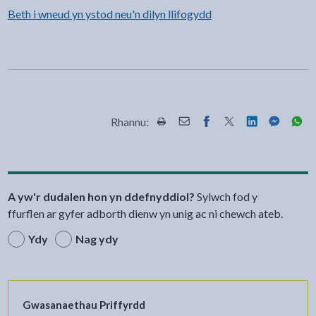
Beth i wneud yn ystod neu'n dilyn llifogydd
Rhannu:
Rhannwch y dudalen hon wrth Pr
Rhannwch y dudalen hon wr
Rhannwch y dudalen h
Rhannwch y dudale
Rhannwch y d
Rhannwch
Rha
A yw'r dudalen hon yn ddefnyddiol?
Sylwch fod y
ffurflen ar gyfer adborth dienw yn unig ac ni chewch ateb.
Ydy
Nag ydy
Gwasanaethau Priffyrdd