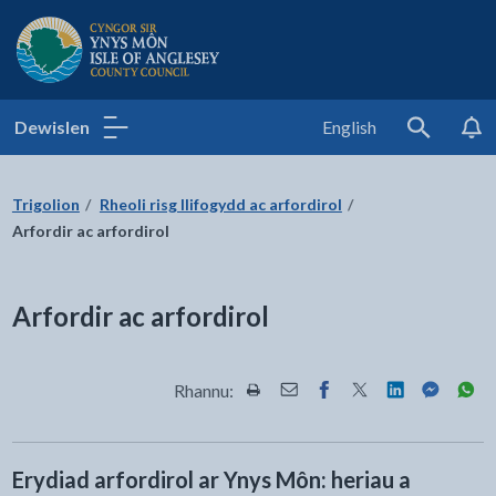
Cyngor Sir Ynys Môn
Dewislen
English
Search
Trigolion
Rheoli risg llifogydd ac arfordirol
Arfordir ac arfordirol
Arfordir ac arfordirol
Rhannu:
Rhannwch y dudalen hon wrth Pr
Rhannwch y dudalen hon wr
Rhannwch y dudalen h
Rhannwch y dudale
Rhannwch y d
Rhannwch
Rha
Erydiad arfordirol ar Ynys Môn: heriau a