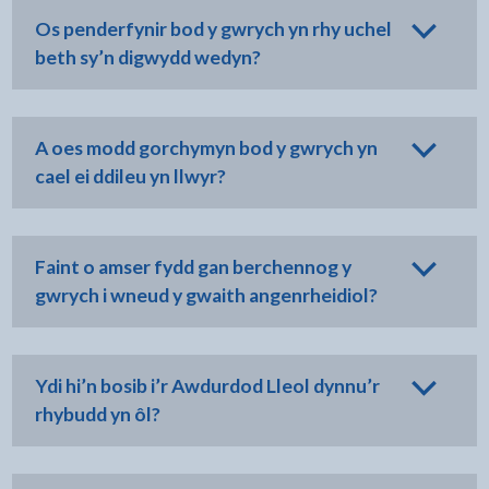
Os penderfynir bod y gwrych yn rhy uchel
beth sy’n digwydd wedyn?
A oes modd gorchymyn bod y gwrych yn
cael ei ddileu yn llwyr?
Faint o amser fydd gan berchennog y
gwrych i wneud y gwaith angenrheidiol?
Ydi hi’n bosib i’r Awdurdod Lleol dynnu’r
rhybudd yn ôl?