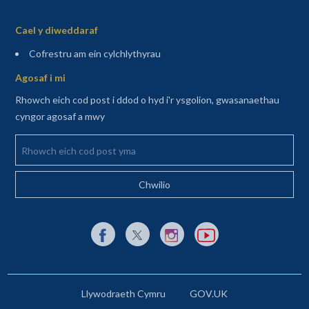
Sitemap
Cael y diweddaraf
(agor mewn tab newydd)
Cofrestru am ein cylchlythyrau
Agosaf i mi
Rhowch eich cod post i ddod o hyd i'r ysgolion, gwasanaethau
cyngor agosaf a mwy
Rhowch eich cod post yma
Dolen allanol i Facebook yn agor mewn tab newydd
Dolen allanol i X (Twitter) yn agor mewn t
Dolen allanol i Instagram yn agor
Dolen allanol i YouTube y
Llywodraeth Cymru
GOV.UK