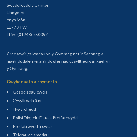
Swyddfeydd y Cyngor
Llangefni
Ynys Môn
LL77 7TW
Ffôn: (01248) 750057
Croesawir galwadau yn y Gymraeg neu'r Saesneg a
mae'r dudalen yma a'r dogfennau cysylltiedig ar gael yn
y Gymraeg.
Gwybodaeth a chymorth
Gosodiadau cwcis
Cysylltwch â ni
Hygyrchedd
Polisi Diogelu Data a Preifatrwydd
Preifatrwydd a cwcis
Telerau ac amodau