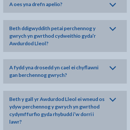
A oes yna drefn apelio?
Beth ddigwyddith petai perchennog y
gwrych yn gwrthod cydweithio gyda’r
Awdurdod Lleol?
A fydd yna drosedd yn cael ei chyflawni
gan berchennog gwrych?
Beth y gall yr Awdurdod Lleol ei wneud os
ydyw perchennog y gwrych yn gwrthod
cydymffurfio gyda rhybudd i’w dorri i
lawr?