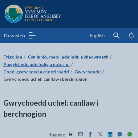
Cyngor Sir Ynys Môn
Dewislen
English
Search
Trigolion
Cynllunio, rheoli adeiladu a chadwraeth
Amgylchedd adeiledig a naturiol
Coed, gwrychoed a choetiroedd
Gwrychoedd
Gwrychoedd uchel: canllaw i berchnogion
Gwrychoedd uchel: canllaw i
berchnogion
Rhannu:
Rhannwch y dudalen hon wrth Pr
Rhannwch y dudalen hon wr
Rhannwch y dudalen h
Rhannwch y dudale
Rhannwch y d
Rhannwch
Rha