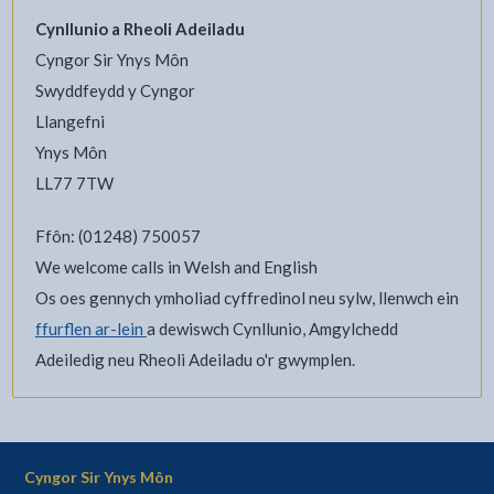
Cynllunio a Rheoli Adeiladu
Cyngor Sir Ynys Môn
Swyddfeydd y Cyngor
Llangefni
Ynys Môn
LL77 7TW
Ffôn: (01248) 750057
We welcome calls in Welsh and English
Os oes gennych ymholiad cyffredinol neu sylw, llenwch ein
ffurflen ar-lein
a dewiswch Cynllunio, Amgylchedd
Adeiledig neu Rheoli Adeiladu o'r gwymplen.
Cyngor Sir Ynys Môn