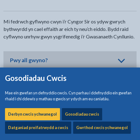
Mi fedrwch gyflwyno cwyn i’r Cyngor Sir os ydyw gwrych
bythwyrdd yn cael effaith ar eich ty neu’ch eiddo. Bydd raid
cyflwyno unrhyw gwyn ysgrifenedig i’r Gwasanaeth Cynllunio.
Pwy all gwyno?
Gosodiadau Cwcis
Cwyno ynghylch beth?
Mae ein gwefan yn defnyddio cwcis. Cyn parhau i ddefnyddio ein gwefan
rhaid i chi ddewis y mathau o gwcis yr ydych am eu caniatáu.
Oes yna ddiffiniad i “wrych uchel”?
Derbyn cwcis ychwanegol
Gosodiadau cwcis
Datganiad preifatrwydd a cwcis
Gwrthod cwcis ychwanegol
Oes modd cwyno os yw’r gwrych yn llai na