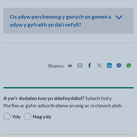
Os ydyw perchennog y gwrych yn gwmni a
ydyw y gyfraith yn dal i sefyll?
Rhannu:
Rhannwch y dudalen hon wrth Pr
Rhannwch y dudalen hon wr
Rhannwch y dudalen h
Rhannwch y dudale
Rhannwch y d
Rhannwch
Rha
A yw'r dudalen hon yn ddefnyddiol?
Sylwch fod y
ffurflen ar gyfer adborth dienw yn unig ac ni chewch ateb.
Ydy
Nag ydy