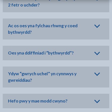
2 fetr o uchder?
Ac os oes yna fylchau rhwng y coed
bythwyrdd?
Oes yna ddiffiniad i “bythwyrdd”?
Ydyw “gwrych uchel” yn cynnwys y
gwreiddiau?
Hefo pwy y mae modd cwyno?