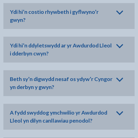
Ydi hi’n costio rhywbeth i gyflwyno’r
gwyn?
Ydi hi’n ddyletswydd ar yr Awdurdod Lleol
i dderbyn cwyn?
Beth sy’n digwydd nesaf os ydyw’r Cyngor
yn derbyn y gwyn?
A fydd swyddog ymchwilio yr Awdurdod
Lleol yn dilyn canllawiau penodol?