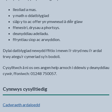
lleoliad a mas.
y math o ddatblygiad
siâp y to ac offer yn ymwneud â dŵr glaw
ffenestri, drysau a phortsys.
deunyddiau adeiladu.
ffryntiau siop ac arwyddion.
Dylai datblygiad newydd ffitio i mewn i’r stryd neu i’r ardal
trwy ategu’r cymeriad sy’n bodoli.
Cysylltwch â ni os oes angen help arnoch i ddewis y deunyddiau
cywir, ffoniwch: 01248 750057.
Cynnwys cysylltiedig
Cadwraeth ardaloedd