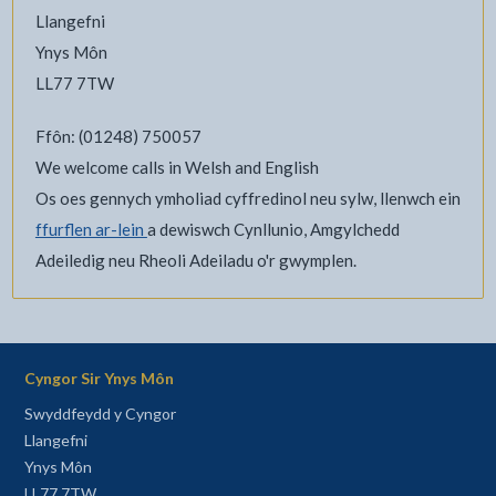
Llangefni
Ynys Môn
LL77 7TW
Ffôn: (01248) 750057
We welcome calls in Welsh and English
Os oes gennych ymholiad cyffredinol neu sylw, llenwch ein
ffurflen ar-lein
a dewiswch Cynllunio, Amgylchedd
Adeiledig neu Rheoli Adeiladu o'r gwymplen.
Cyngor Sir Ynys Môn
Swyddfeydd y Cyngor
Llangefni
Ynys Môn
LL77 7TW