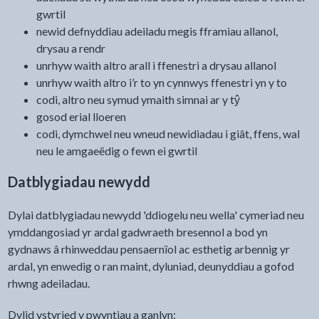
gwrtil
newid defnyddiau adeiladu megis fframiau allanol,
drysau a rendr
unrhyw waith altro arall i ffenestri a drysau allanol
unrhyw waith altro i’r to yn cynnwys ffenestri yn y to
codi, altro neu symud ymaith simnai ar y tŷ
gosod erial lloeren
codi, dymchwel neu wneud newidiadau i giât, ffens, wal
neu le amgaeëdig o fewn ei gwrtil
Datblygiadau newydd
Dylai datblygiadau newydd 'ddiogelu neu wella' cymeriad neu
ymddangosiad yr ardal gadwraeth bresennol a bod yn
gydnaws â rhinweddau pensaernïol ac esthetig arbennig yr
ardal, yn enwedig o ran maint, dyluniad, deunyddiau a gofod
rhwng adeiladau.
Dylid ystyried y pwyntiau a ganlyn: