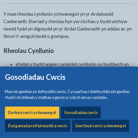
Y mae rheolau cynllunio ychwanegol yn yr Ardaloedd
Cadwraeth. Bwriad y rheolau hyn yw sicrhau y bydd unrhyw
newid fydd yn digwydd yn yr Ardal Gadwraeth yn addas ac yn
llesol i’r amgylchedd o gwmpas.
Rheolau Cynllunio
efallai y bydd angen caniatâd cynllunio os byddwch yn
newid terfynau eiddo sydd yn yr ardal gadwraeth
Gosodiadau Cwcis
efallai y byddwch angen caniatâd ardal gadwraeth ar
gyfer dymchwel neu altro bydd yn effeithio ar gymeriad
Mae ein gwefan yn defnyddio cwcis. Cyn parhau i ddefnyddio ein gwefan
efallai y bydd angen caniatâd i wneud gwaith tocio a
rhaid i chi ddewis y mathau o gwcis yr ydych am eu caniatáu.
thorri coed
Derbyn cwcis ychwanegol
Gosodiadau cwcis
Fe geir rhai ardaloedd cadwraeth y barnwyd eu bod mor
bwysig fel eu bod yn destun rheolau cynllunio ychwanegol.
Datganiad preifatrwydd a cwcis
Gwrthod cwcis ychwanegol
Gelwir hyn yn Gyfeiriad Erthygl 4(2). Ar Ynys Môn fe geir un
ardal gadwraeth gyda Chyfeiriad Erthygl 4(2) yn nhref