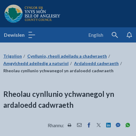
Cyngor Sir Ynys Môn
Dewislen
English
Search
Trigolion
Cynllunio, rheoli adeiladu a chadwraeth
Amgylchedd adeiledig a naturiol
Ardaloedd cadwraeth
Rheolau cynllunio ychwanegol yn ardaloedd cadwraeth
Rheolau cynllunio ychwanegol yn
ardaloedd cadwraeth
Rhannu:
Rhannwch y dudalen hon wrth Pr
Rhannwch y dudalen hon wr
Rhannwch y dudalen h
Rhannwch y dudale
Rhannwch y d
Rhannwch
Rha