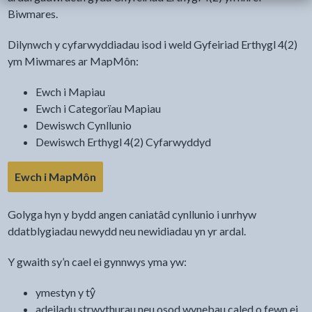
Biwmares.
Dilynwch y cyfarwyddiadau isod i weld Gyfeiriad Erthygl 4(2)
ym Miwmares ar MapMôn:
Ewch i Mapiau
Ewch i Categorïau Mapiau
Dewiswch Cynllunio
Dewiswch Erthygl 4(2) Cyfarwyddyd
- bydd y ddolen yn agor tab newydd
Ewch i MapMôn
Golyga hyn y bydd angen caniatâd cynllunio i unrhyw
ddatblygiadau newydd neu newidiadau yn yr ardal.
Y gwaith sy’n cael ei gynnwys yma yw:
ymestyn y tŷ
adeiladu strwythurau neu osod wynebau caled o fewn ei