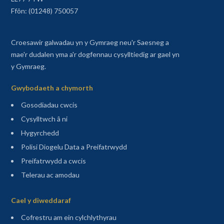
Ffôn: (01248) 750057
Croesawir galwadau yn y Gymraeg neu'r Saesneg a
mae'r dudalen yma a'r dogfennau cysylltiedig ar gael yn
y Gymraeg.
Gwybodaeth a chymorth
Gosodiadau cwcis
Cysylltwch â ni
Hygyrchedd
Polisi Diogelu Data a Preifatrwydd
Preifatrwydd a cwcis
Telerau ac amodau
Sitemap
Cael y diweddaraf
(agor mewn tab newydd)
Cofrestru am ein cylchlythyrau