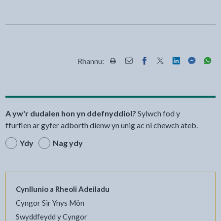
Rhannu:
Rhannwch y dudalen hon wrth Pr
Rhannwch y dudalen hon wr
Rhannwch y dudalen h
Rhannwch y dudale
Rhannwch y d
Rhannwch
Rha
A yw'r dudalen hon yn ddefnyddiol?
Sylwch fod y
ffurflen ar gyfer adborth dienw yn unig ac ni chewch ateb.
Ydy
Nag ydy
Cynllunio a Rheoli Adeiladu
Cyngor Sir Ynys Môn
Swyddfeydd y Cyngor