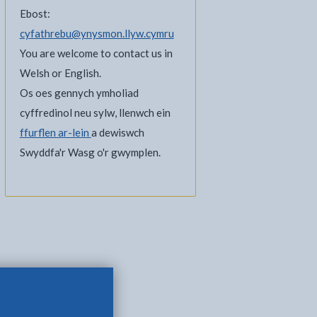
Ebost:
cyfathrebu@ynysmon.llyw.cymru
You are welcome to contact us in
Welsh or English.
Os oes gennych ymholiad
cyffredinol neu sylw, llenwch ein
ffurflen ar-lein
a dewiswch
Swyddfa'r Wasg o'r gwymplen.