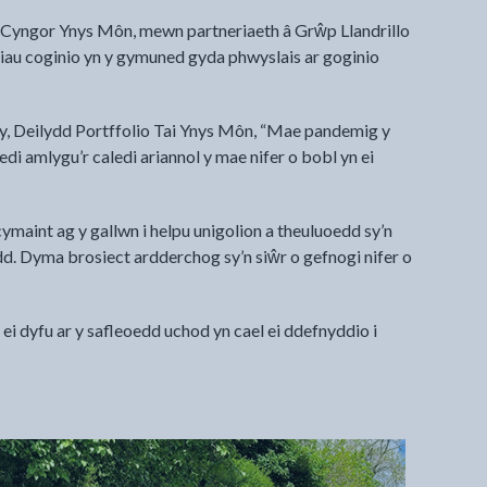
Cyngor Ynys Môn, mewn partneriaeth â Grŵp Llandrillo
liau coginio yn y gymuned gyda phwyslais ar goginio
Deilydd Portffolio Tai Ynys Môn, “Mae pandemig y
i amlygu’r caledi ariannol y mae nifer o bobl yn ei
ymaint ag y gallwn i helpu unigolion a theuluoedd sy’n
. Dyma brosiect ardderchog sy’n siŵr o gefnogi nifer o
 ei dyfu ar y safleoedd uchod yn cael ei ddefnyddio i