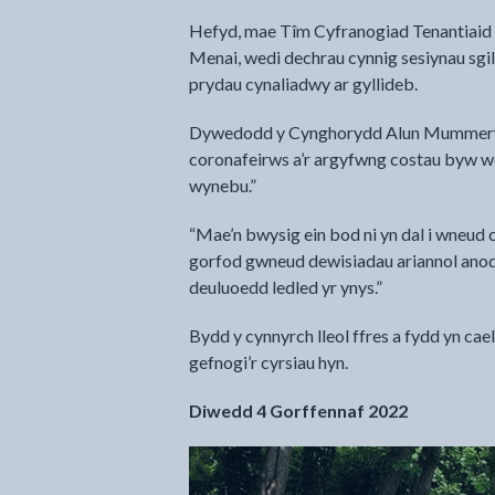
Hefyd, mae Tîm Cyfranogiad Tenantiaid 
Menai, wedi dechrau cynnig sesiynau sgi
prydau cynaliadwy ar gyllideb.
Dywedodd y Cynghorydd Alun Mummery, 
coronafeirws a’r argyfwng costau byw wed
wynebu.”
“Mae’n bwysig ein bod ni yn dal i wneud c
gorfod gwneud dewisiadau ariannol anodd
deuluoedd ledled yr ynys.”
Bydd y cynnyrch lleol ffres a fydd yn cael
gefnogi’r cyrsiau hyn.
Diwedd 4 Gorffennaf 2022