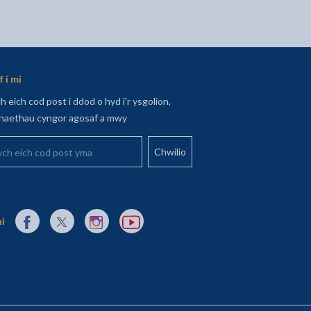
h Printio
 wrth Ebost
 hon ar Facebook - yn agor mewn tab newydd
alen hon ar Twitter - yn agor mewn tab newydd
 dudalen hon ar LinkedIn - yn agor mewn tab newydd
 i mi
 eich cod post i ddod o hyd i'r ysgolion,
aethau cyngor agosaf a mwy
 eich cod post yma
Dolen allanol i Facebook yn agor mewn tab newydd
Dolen allanol i X (Twitter) yn agor mewn tab newydd
Dolen allanol i Instagram yn agor mewn tab newydd
Dolen allanol i YouTube yn agor mewn tab 
ni