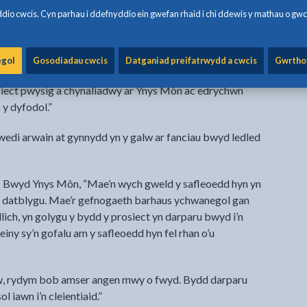
naethau Tai Ynys Môn, “Mae tyfu bwyd fel cymuned yn
io cwcis. Cyn parhau i ddefnyddio ein gwefan rhaid i chi ddewis y mathau o gwc
 yn ymwybodol bod ein banciau bwyd wedi gweld
anaethau ers dechrau’r pandemig.”
egol
Gosodiadau cwcis
Datganiad preifatrwydd a cwcis
Gwrtho
 dal i ddibynnu ar barseli bwyd gan ein banciau bwyd.
siect pwysig a chynaliadwy ar Ynys Môn ac edrychwn
y dyfodol.”
edi arwain at gynnydd yn y galw ar fanciau bwyd ledled
c Bwyd Ynys Môn, “Mae’n wych gweld y safleoedd hyn yn
i’w datblygu. Mae’r gefnogaeth barhaus ychwanegol gan
ich, yn golygu y bydd y prosiect yn darparu bwyd i’n
einy sy’n gofalu am y safleoedd hyn fel rhan o’u
w, rydym bob amser angen mwy o fwyd. Bydd darparu
ol iawn i’n cleientiaid.”