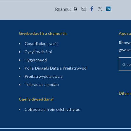
Rhannu:
Rhannwch y dudalen hon wrt
Rhannwch y dudalen hon
Rhannwch y dudalen
Rhannwch y dud
Rhannwch y
Gwybodaeth a chymorth
Agosaf
Rhowch
Gosodiadau cwcis
gwasan
Cysylltwch â ni
Rhowch
Hygyrchedd
Polisi Diogelu Data a Preifatrwydd
Preifatrwydd a cwcis
Telerau ac amodau
Sitemap
Dilyn 
Cael y diweddaraf
(agor mewn tab newydd)
Cofrestru am ein cylchlythyrau