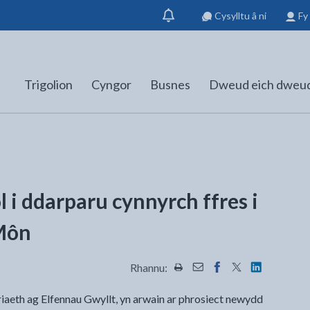
Cysylltu â ni
Fy
Dangos
hysbysiad
Trigolion
Cyngor
Busnes
Dweud eich dweu
ol i ddarparu cynnyrch ffres i
Môn
Rhannu:
Rhannwch y dudalen hon wrt
Rhannwch y dudalen hon
Rhannwch y dudalen
Rhannwch y dud
Rhannwch y
aeth ag Elfennau Gwyllt, yn arwain ar phrosiect newydd