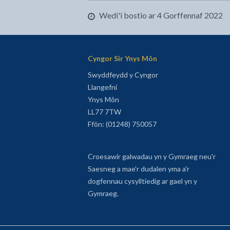
Wedi'i bostio ar 4 Gorffennaf 2022
Cyngor Sir Ynys Môn
Swyddfeydd y Cyngor
Llangefni
Ynys Môn
LL77 7TW
Ffôn: (01248) 750057
Croesawir galwadau yn y Gymraeg neu'r
Saesneg a mae'r dudalen yma a'r
dogfennau cysylltiedig ar gael yn y
Gymraeg.