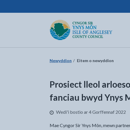
Cyngor Sir Ynys Môn
Dychwelyd i'r dudalen gartref
Newyddion
Eitem o newyddion
Prosiect lleol arloes
fanciau bwyd Ynys 
Wedi'i bostio ar 4 Gorffennaf 2022
Mae Cyngor Sir Ynys Môn, mewn partneri