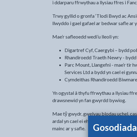
i ddarparu ffrwythau a llysiau ffres i
Trwy gyllid o gronfa ‘Tlodi Bwyd ac An
llwyddo i gael gafael ar bedwar safle ar y
Mae’r safleoedd wedi’u lleoli yn:
Digartref Cyf, Caergybi – bydd pobl
Rhandiroedd Traeth Newry - bydd y
Parc Mount, Llangefni - mae’r tir 
Services Ltd a bydd yn cael ei gynn
Cymdeithas Rhandiroedd Biwmares –
Yn ogystal â thyfu ffrwythau a llysiau ff
drawsnewid yn fan gwyrdd bywiog.
Mae tŷ gwydr, gwelyau blodau uchel, casg
ardal yn cael ei ehangu’n fuan gyda diolc
Gosodiada
mainc ar y safle.