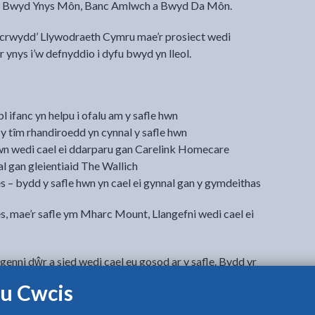
 Fanc Bwyd Ynys Môn, Banc Amlwch a Bwyd Da Môn.
sicrwydd’ Llywodraeth Cymru mae’r prosiect wedi
r ynys i’w defnyddio i dyfu bwyd yn lleol.
 ifanc yn helpu i ofalu am y safle hwn
 tîm rhandiroedd yn cynnal y safle hwn
hwn wedi cael ei ddarparu gan Carelink Homecare
al gan gleientiaid The Wallich
 bydd y safle hwn yn cael ei gynnal gan y gymdeithas
res, mae’r safle ym Mharc Mount, Llangefni wedi cael ei
enni dŵr a sied wedi cael eu gosod ar y safle. Bydd yr
h i gleientiaid The Wallich sydd hefyd wedi adeiladu
u Cwcis