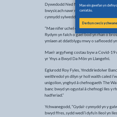
Dywedodd Ned Michael, Pennaeth Gwasa
Mae ein gwefan yn defnydd
bwysicach nawr nag y bu erioed. Rydym
caniatáu.
cynnydd sylweddol yn y galw am eu gwas
Derbyn cwcis ychwan
“Mae nifer uchel o drigolion Ynys Môn yn
Rydym yn falch o gael bod yn rhan o bro
ymlaen at ddatblygu mwy o safleoedd yn 
Mae’r argyfwng costau byw a Covid-19 w
yr Ynys a Bwyd Da Môn yn Llangefni.
Eglurodd Roy Fyles, Ymddiriedolwr Ban
weithredol yn dilyn yr holl waith caled 
unigolion, ynghyd â chefnogaeth The Wall
banc bwyd yn ogystal â chefnogi lles y rh
hadferiad.”
Ychwanegodd, “Gyda’r cynnydd yn y gal
bwyd ffres, sydd wedi’i dyfu’n lleol yn lles