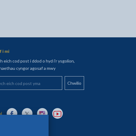
 i mi
 eich cod post i ddod o hyd i'r ysgolion,
aethau cyngor agosaf a mwy
 eich cod post yma
Dolen allanol i Facebook yn agor mewn tab newydd
Dolen allanol i X (Twitter) yn agor mewn tab newydd
Dolen allanol i Instagram yn agor mewn tab newydd
Dolen allanol i YouTube yn agor mewn tab 
ni