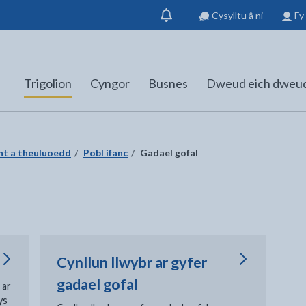
Cysylltu â ni
Fy
Dangos
hysbysiad
Trigolion
Cyngor
Busnes
Dweud eich dweu
nt a theuluoedd
Pobl ifanc
Gadael gofal
Cynllun llwybr ar gyfer
gadael gofal
 ar
ys