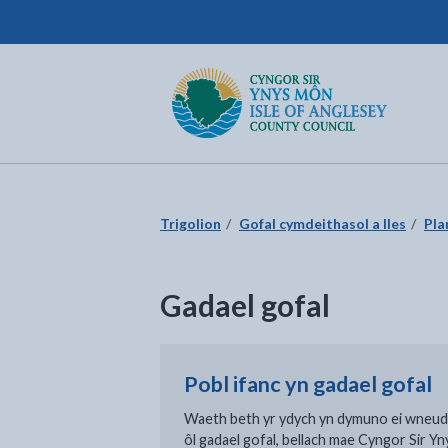
Cyngor Sir Ynys Môn
Dychwelyd i'r dudalen gartref
Trigolion
Gofal cymdeithasol a lles
Pla
Gadael gofal
Pobl ifanc yn gadael gofal
Waeth beth yr ydych yn dymuno ei wneud
ôl gadael gofal, bellach mae Cyngor Sir Yn