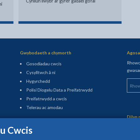
Cynllun llwybr ar gyfer gadael gofal
hi
Gwybodaeth a chymorth
Agosaf
Rhowch
Gosodiadau cwcis
gwasan
Cysylltwch â ni
Rhowch
Hygyrchedd
Polisi Diogelu Data a Preifatrwydd
Preifatrwydd a cwcis
Telerau ac amodau
Sitemap
Dilyn 
Cael y diweddaraf
u Cwcis
(agor mewn tab newydd)
Cofrestru am ein cylchlythyrau