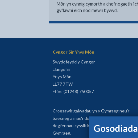
Môn yn cynnig cymorth a chefnogaeth i c
gyflawni eich nod mewn bywyd.
Cyngor Sir Ynys Môn
Swyddfeydd y Cyngor
Llangefni
Ynys Môn
LL77 7TW
Ffôn: (01248) 750057
Croesawir galwadau yn y Gymraeg neu'r
Saesneg a mae'r dudalen yma a'r
Gosodiada
dogfennau cysylltiedig ar gael yn y
Gymraeg.