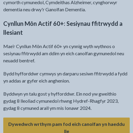
cymorth cymunedol, Cymdeithas Alzheimer, cynghorwyr
dementia neu drwy'r Ganolfan Dementia.
Cynllun Môn Actif 60+: Sesiynau ffitrwydd a
llesiant
Mae’r Cynllun Môn Actif 60+ yn cynnig wyth wythnos o
sesiynau ffitrwydd am ddim yn eich canolfan gymunedol neu
neuadd bentref.
Bydd hyfforddwr cymwys yn darparu sesiwn ffitrwydd a fydd
yn addas ar gyfer eich anghenion.
Byddwyn yn talu gost y hyfforddwr. Ein nod yw gweithio
gydag 8 lleoliad cymunedol rhwng Hydref-Rhagfyr 2023,
gydag 8 cymuned arall ym mis Ionawr 2024.
Dywedwch wrthym pam fod eich canolfan yn haeddu
lle