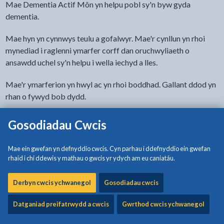
Mae Dementia Actif Môn yn helpu pobl sy'n byw gyda
dementia.
Mae hyn yn cynnwys teulu a gofalwyr. Mae'r cynllun yn rhoi
mynediad i raglenni ymarfer corff dan oruchwyliaeth o
ansawdd uchel sy'n helpu i wella iechyd a lles.
Mae'r ymarferion yn hwyl ac yn rhoi boddhad. Gallant ddod yn
rhan o fywyd bob dydd.
Ariennir Cynllun Dementia Actif Môn gan Gyngor Sir Ynys
Gosodiadau Cwcis
Môn a Llywodraeth Cymru, trwy Gronfa Gofal Integredig
Rhanbarthol Cymru.
Mae ein gwefan yn defnyddio cwcis. Cyn parhau i ddefnyddio ein gwefan
rhaid i chi ddewis y mathau o gwcis yr ydych am eu caniatáu.
Digwyddiadau corfforaethol
Derbyn cwcis ychwanegol
Gosodiadau cwcis
Ar hyn o bryd, nid oes yna unrhyw ddigwyddiadau ag
argaeledd. Ceisiwch eto yn fuan os gwelch yn dda.
Datganiad preifatrwydd a cwcis
Gwrthod cwcis ychwanegol