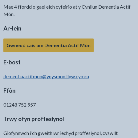
Mae 4 ffordd o gael eich cyfeirio at y Cynllun Dementia Actif
Môn.
Ar-lein
Gwneud cais am Dementia Actif Môn
E-bost
dementiaactifmon@ynysmon.llyw.cymru
Ffôn
01248 752 957
Trwy ofyn proffesiynol
Giofynnwch i'ch gweithiwr iechyd proffesiynol, cyswllt