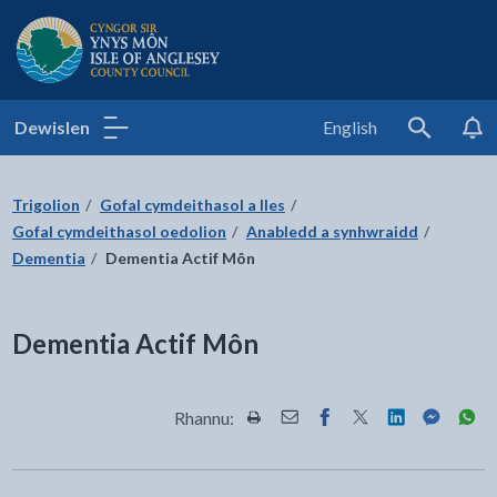
Cyngor Sir Ynys Môn
Dewislen
English
Search
Trigolion
Gofal cymdeithasol a lles
Gofal cymdeithasol oedolion
Anabledd a synhwraidd
Dementia
Dementia Actif Môn
Dementia Actif Môn
Rhannu:
Rhannwch y dudalen hon wrth Pr
Rhannwch y dudalen hon wr
Rhannwch y dudalen h
Rhannwch y dudale
Rhannwch y d
Rhannwch
Rha