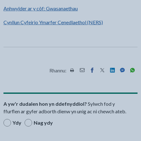
Anhwylder ar y côf: Gwasanaethau
Cynllun Cyfeirio Ymarfer Cenedlaethol (NERS)
Rhannu:
Rhannwch y dudalen hon wrth Pr
Rhannwch y dudalen hon wr
Rhannwch y dudalen h
Rhannwch y dudale
Rhannwch y d
Rhannwch
Rha
A yw'r dudalen hon yn ddefnyddiol?
Sylwch fod y
ffurflen ar gyfer adborth dienw yn unig ac ni chewch ateb.
Ydy
Nag ydy