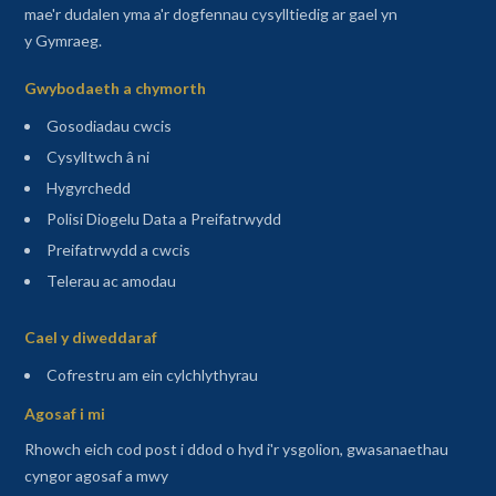
mae'r dudalen yma a'r dogfennau cysylltiedig ar gael yn
y Gymraeg.
Gwybodaeth a chymorth
Gosodiadau cwcis
Cysylltwch â ni
Hygyrchedd
Polisi Diogelu Data a Preifatrwydd
Preifatrwydd a cwcis
Telerau ac amodau
Sitemap
Cael y diweddaraf
(agor mewn tab newydd)
Cofrestru am ein cylchlythyrau
Agosaf i mi
Rhowch eich cod post i ddod o hyd i'r ysgolion, gwasanaethau
cyngor agosaf a mwy