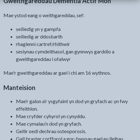
Gweithgareddau Dementia Actif Môn
Mae ystod eang o weithgareddau, sef:
seiliedig yn y gampfa
seiliedig ar ddosbarth
rhaglenni cartref/rhithwir
sesiynau cymdeithasol, gan gynnwys garddio a
gweithgareddau i ofalwyr
Mae'r gweithgareddau ar gael i chi am 16 wythnos.
Manteision
Mae’r galon a’r ysgyfaint yn dod yn gryfach ac yn fwy
effeithlon.
Mae cryfder cyhyrol yn cynyddu.
Mae cymalau’n dod yn gryfach.
Gellir oedi dechrau osteoporosis.
Gall braster corfforol a gor-bwysau gael eu lleihau.