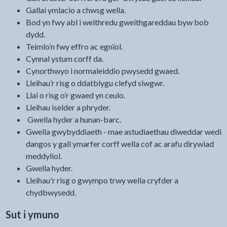
Gallai ymlacio a chwsg wella.
Bod yn fwy abl i weithredu gweithgareddau byw bob
dydd.
Teimlo’n fwy effro ac egnïol.
Cynnal ystum corff da.
Cynorthwyo i normaleiddio pwysedd gwaed.
Lleihau’r risg o ddatblygu clefyd siwgwr.
Llai o risg o’r gwaed yn ceulo.
Lleihau iselder a phryder.
Gwella hyder a hunan-barc.
Gwella gwybyddiaeth - mae astudiaethau diweddar wedi
dangos y gall ymarfer corff wella cof ac arafu dirywiad
meddyliol.
Gwella hyder.
Lleihau'r risg o gwympo trwy wella cryfder a
chydbwysedd.
Sut i ymuno