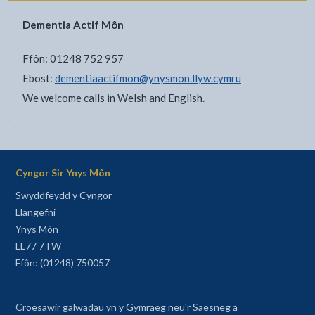
Dementia Actif Môn
Ffôn: 01248 752 957
Ebost:
dementiaactifmon@ynysmon.llyw.cymru
We welcome calls in Welsh and English.
Cyngor Sir Ynys Môn
Swyddfeydd y Cyngor
Llangefni
Ynys Môn
LL77 7TW
Ffôn: (01248) 750057
Croesawir galwadau yn y Gymraeg neu'r Saesneg a