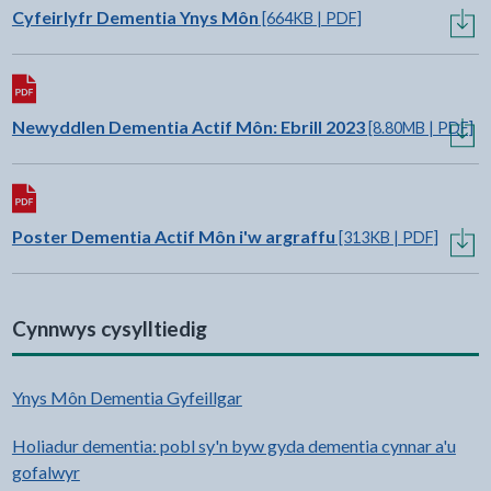
Lawrlwytho:
Cyfeirlyfr Dementia Ynys Môn
[664KB | PDF]
Lawrlwytho:
Newyddlen Dementia Actif Môn: Ebrill 2023
[8.80MB | PDF]
Lawrlwytho:
Poster Dementia Actif Môn i'w argraffu
[313KB | PDF]
Cynnwys cysylltiedig
Ynys Môn Dementia Gyfeillgar
Holiadur dementia: pobl sy'n byw gyda dementia cynnar a'u
gofalwyr