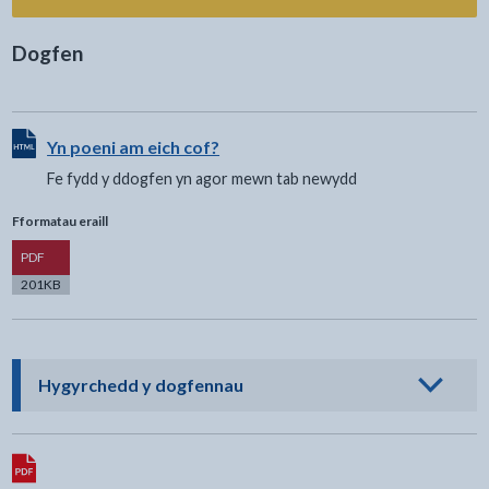
Dogfen
Gweler ddogfen HTML - Fe fydd y ddogfen yn agor mewn 
Yn poeni am eich cof?
Fe fydd y ddogfen yn agor mewn tab newydd
Fformatau eraill
Fersiwn
PDF
201KB
- cliciwch i weld opsiynau
Hygyrchedd y dogfennau