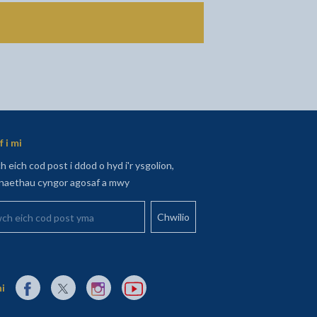
 i mi
 eich cod post i ddod o hyd i'r ysgolion,
aethau cyngor agosaf a mwy
 eich cod post yma
Dolen allanol i Facebook yn agor mewn tab newydd
Dolen allanol i X (Twitter) yn agor mewn tab newydd
Dolen allanol i Instagram yn agor mewn tab newydd
Dolen allanol i YouTube yn agor mewn tab 
ni