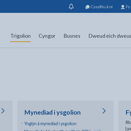
Cysylltu â ni
Fy
Dangos
hysbysiad
Trigolion
Cyngor
Busnes
Dweud eich dweu
Mynediad i ysgolion
F
Rh
Ynglŷn â mynediad i ysgolion
Ly