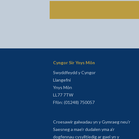
Cyngor Sir Ynys Môn
Swyddfeydd y Cyngor
Llangefni
Ynys Môn
LL77 7TW
Ffôn: (01248) 750057
Croesawir galwadau yn y Gymraeg neu'r
Saesneg a mae'r dudalen yma a'r
dogfennau cysylltiedig ar gael yn y