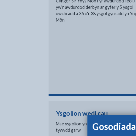
Cyngor Sir Ynys Môn ('yr awdurdod lleol')
yw'r awdurdod derbyn ar gyfer y 5 ysgol
uwchradd a 36 o'r 38 ysgol gynradd yn Yn
Môn
Ysgolion wedi cau
Gosodiada
Mae ysgolion yn cau oherwydd argyfwng 
tywydd garw