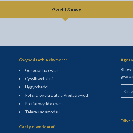
Gweld 3 mwy
Gwybodaeth a chymorth
Agosaf
Rhowch
Gosodiadau cwcis
gwasan
Cysylltwch â ni
Rhowch
Hygyrchedd
Polisi Diogelu Data a Preifatrwydd
Preifatrwydd a cwcis
Telerau ac amodau
Sitemap
Dilyn 
Cael y diweddaraf