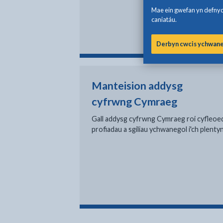
Mae ein gwefan yn defnydd
caniatáu.
Derbyn cwcis ychwan
Manteision addysg
cyfrwng Cymraeg
Gall addysg cyfrwng Cymraeg roi cyfleoe
profiadau a sgiliau ychwanegol i'ch plenty