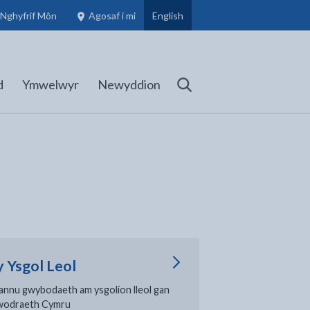
 Nghyfrif Môn
Agosaf i mi
English
- Aelodau'r Cyngor, Ysgolion a Gwybodaeth Gynllunio
(yn agor mewn tab newydd)
d
Ymwelwyr
Newyddion
Chwilio
y Ysgol Leol
annu gwybodaeth am ysgolion lleol gan
wodraeth Cymru