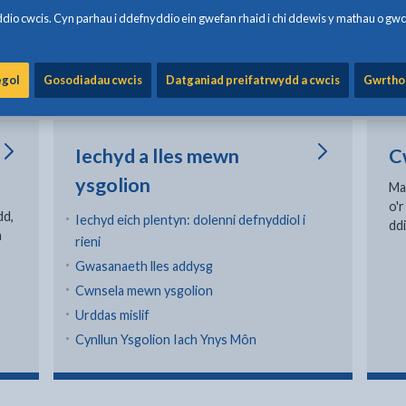
cynradd, uwchradd ac arbennig Ynys Môn
Bw
io cwcis. Cyn parhau i ddefnyddio ein gwefan rhaid i chi ddewis y mathau o gwc
Pr
Cy
egol
Gosodiadau cwcis
Datganiad preifatrwydd a cwcis
Gwrtho
Iechyd a lles mewn
C
ysgolion
Ma
o'r
dd,
Iechyd eich plentyn: dolenni defnyddiol i
dd
n
rieni
Gwasanaeth lles addysg
Cwnsela mewn ysgolion
Urddas mislif
Cynllun Ysgolion Iach Ynys Môn