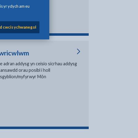
ydlen ysgol uwchrwadd
is yr ydych am eu
ydau ysgol am ddim
nllun Brecwast am Ddim
d cwcis ychwanegol
wricwlwm
e adran addysg yn ceisio sicrhau addysg
 ansawdd orau posibl i holl
isgyblion/myfyrwyr Môn