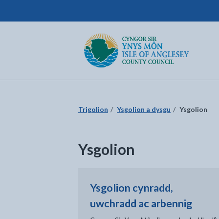
Cyngor Sir Ynys Môn
Dychwelyd i'r dudalen gartref
Trigolion
Ysgolion a dysgu
Ysgolion
Ysgolion
Ysgolion cynradd,
uwchradd ac arbennig