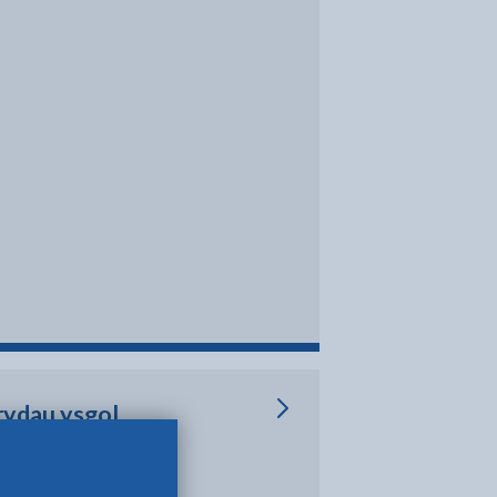
rydau ysgol
glŷn â prydau ysgol
ydlen ysgol gynradd