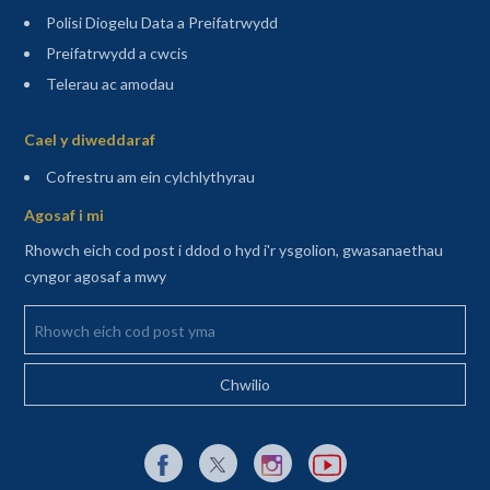
Polisi Diogelu Data a Preifatrwydd
Preifatrwydd a cwcis
Telerau ac amodau
Sitemap
Cael y diweddaraf
(agor mewn tab newydd)
Cofrestru am ein cylchlythyrau
Agosaf i mi
Rhowch eich cod post i ddod o hyd i'r ysgolion, gwasanaethau
cyngor agosaf a mwy
Rhowch eich cod post yma
Dolen allanol i Facebook yn agor mewn tab newydd
Dolen allanol i X (Twitter) yn agor mewn t
Dolen allanol i Instagram yn agor
Dolen allanol i YouTube y