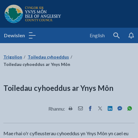
Cyngor Sir Ynys Môn
Dewislen
English
Search
Trigolion
Toiledau cyhoeddus
Toiledau cyhoeddus ar Ynys Môn
Toiledau cyhoeddus ar Ynys Môn
Rhannu:
Rhannwch y dudalen hon wrth Pr
Rhannwch y dudalen hon wr
Rhannwch y dudalen h
Rhannwch y dudale
Rhannwch y d
Rhannwch
Rha
Mae rhai o'r cyfleusterau cyhoeddus yn Ynys Môn yn cael eu