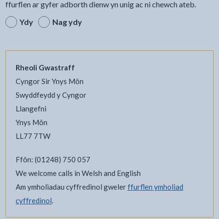
ffurflen ar gyfer adborth dienw yn unig ac ni chewch ateb.
Ydy
Nag ydy
Rheoli Gwastraff
Cyngor Sir Ynys Môn
Swyddfeydd y Cyngor
Llangefni
Ynys Môn
LL77 7TW
Ffôn: (01248) 750 057
We welcome calls in Welsh and English
Am ymholiadau cyffredinol gweler
ffurflen ymholiad
cyffredinol
.