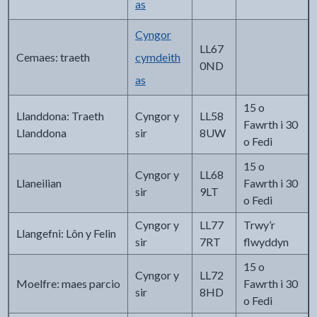
as
Cyngor
LL67
Cemaes: traeth
cymdeith
0ND
as
15 o
Llanddona: Traeth
Cyngor y
LL58
Fawrth i 30
Llanddona
sir
8UW
o Fedi
15 o
Cyngor y
LL68
Llaneilian
Fawrth i 30
sir
9LT
o Fedi
Cyngor y
LL77
Trwy’r
Llangefni: Lôn y Felin
sir
7RT
flwyddyn
15 o
Cyngor y
LL72
Moelfre: maes parcio
Fawrth i 30
sir
8HD
o Fedi