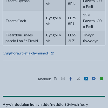
Traeth Bychan
Fawrth i 30
sir
8PN
o Fedi
15 o
Cyngor y
LL75
Traeth Coch
Fawrth i 30
sir
8RJ
o Fedi
Trearddur: maes
Cyngor y
LL65
Trwy’r
parcio Lôn St Ffraid
sir
2LZ
flwyddyn
- dolen allanol yn agor mewn tab ne
Cynghorau tref a chymuned
Rhannu:
Rhannwch y dudalen hon wrth Pr
Rhannwch y dudalen hon wr
Rhannwch y dudalen h
Rhannwch y dudale
Rhannwch y d
Rhannwch
Rha
A yw'r dudalen hon yn ddefnyddiol?
Sylwch fod y