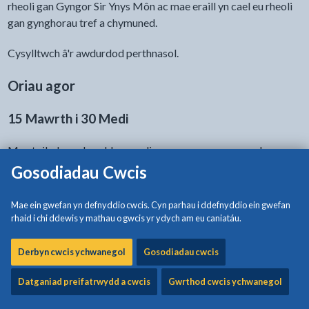
rheoli gan Gyngor Sir Ynys Môn ac mae eraill yn cael eu rheoli
gan gynghorau tref a chymuned.
Cysylltwch â'r awdurdod perthnasol.
Oriau agor
15 Mawrth i 30 Medi
Mae toiledau cyhoeddus a redir gan y cyngor ar agor rhwng
8am a 6pm rhwng 15 Mawrth a 30 Medi.
Gosodiadau Cwcis
1 Hydref i 14 Mawrth
Mae ein gwefan yn defnyddio cwcis. Cyn parhau i ddefnyddio ein gwefan
rhaid i chi ddewis y mathau o gwcis yr ydych am eu caniatáu.
Nid yw pob toiled a redir gan y cyngor ar agor rhwng 1 Hydref
a 14 Mawrth.
Derbyn cwcis ychwanegol
Gosodiadau cwcis
Mae toiledau cyhoeddus sy'n gweithredu yn ystod y cyfnod
Datganiad preifatrwydd a cwcis
Gwrthod cwcis ychwanegol
hwn ar agor rhwng 8am a 4pm.