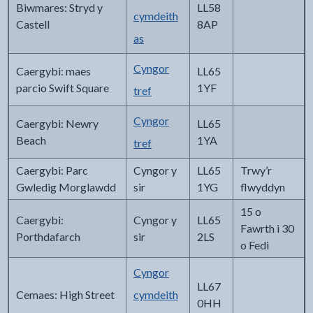
Biwmares: Stryd y
LL58
cymdeith
Castell
8AP
as
Cyngor
Caergybi: maes
LL65
parcio Swift Square
1YF
tref
Cyngor
Caergybi: Newry
LL65
Beach
1YA
tref
Caergybi: Parc
Cyngor y
LL65
Trwy’r
Gwledig Morglawdd
sir
1YG
flwyddyn
15 o
Caergybi:
Cyngor y
LL65
Fawrth i 30
Porthdafarch
sir
2LS
o Fedi
Cyngor
LL67
Cemaes: High Street
cymdeith
0HH