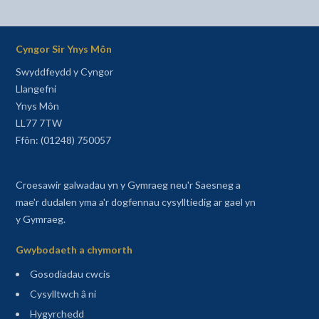
Cyngor Sir Ynys Môn
Swyddfeydd y Cyngor
Llangefni
Ynys Môn
LL77 7TW
Ffôn: (01248) 750057
Croesawir galwadau yn y Gymraeg neu'r Saesneg a
mae'r dudalen yma a'r dogfennau cysylltiedig ar gael yn
y Gymraeg.
Gwybodaeth a chymorth
Gosodiadau cwcis
Cysylltwch â ni
Hygyrchedd