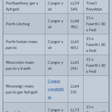
Porthaethwy: ger y
Cyngor y
LL59
Trwy’r
llyfrgell
sir
5AS
flwyddyn
15 o
Cyngor y
LL68
Porth Llechog
Fawrth i 30
sir
9SG
o Fedi
15 o
Porth Swtan: maes
Cyngor y
LL65
Fawrth i 30
parcio
sir
4EU
o Fedi
15 o
Rhoscolyn: maes
Cyngor y
LL65
Fawrth i 30
parcio y traeth
sir
2NJ
o Fedi
Cyngor
Rhosneigr: maes
LL64
cymdeith
parcio ger llyfrgell
5YJ
as
15 o
Cyngor y
LL73