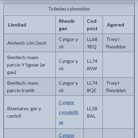
Toiledau cyhoeddus
Rheolir
Cod
Lleoliad
Agored
gan
post
Cyngor y
LL68
Trwy’r
Amlwch: Lôn Goch
sir
9EQ
flwyddyn
Benllech: maes
Cyngor y
LL74
parcio Y Sgwar (ar
sir
8SW
gau)
Benllech: maes
Cyngor y
LL74
Trwy’r
parcio traeth
sir
8QE
flwyddyn
Cyngor
Biwmares: ger y
LL58
cymdeith
castell
8AL
as
Cyngor