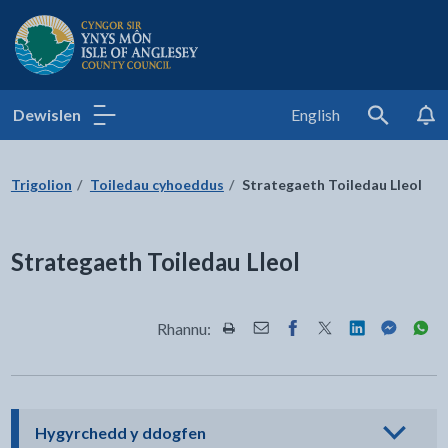
Cyngor Sir Ynys Môn
Dewislen
English
Search
Trigolion
Toiledau cyhoeddus
Strategaeth Toiledau Lleol
Strategaeth Toiledau Lleol
Rhannu:
Rhannwch y dudalen hon wrth Pr
Rhannwch y dudalen hon wr
Rhannwch y dudalen h
Rhannwch y dudale
Rhannwch y d
Rhannwch
Rha
- cliciwch i weld opsiynau
Hygyrchedd y ddogfen