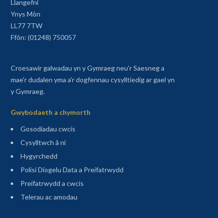
Llangefni
Ynys Môn
LL77 7TW
Ffôn: (01248) 750057
Croesawir galwadau yn y Gymraeg neu'r Saesneg a
mae'r dudalen yma a'r dogfennau cysylltiedig ar gael yn
y Gymraeg.
Gwybodaeth a chymorth
Gosodiadau cwcis
Cysylltwch â ni
Hygyrchedd
Polisi Diogelu Data a Preifatrwydd
Preifatrwydd a cwcis
Telerau ac amodau
Sitemap