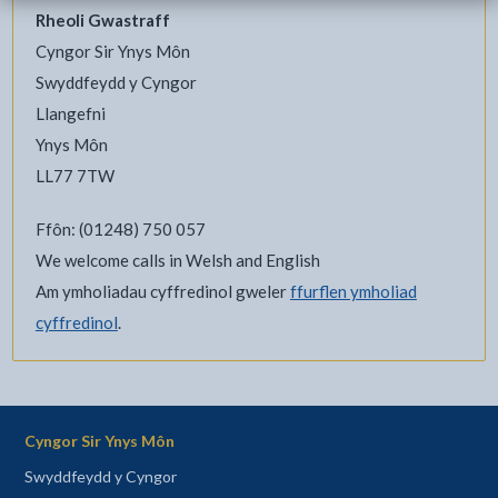
Rheoli Gwastraff
Cyngor Sir Ynys Môn
Swyddfeydd y Cyngor
Llangefni
Ynys Môn
LL77 7TW
Ffôn: (01248) 750 057
We welcome calls in Welsh and English
Am ymholiadau cyffredinol gweler
ffurflen ymholiad
cyffredinol
.
Cyngor Sir Ynys Môn
Swyddfeydd y Cyngor