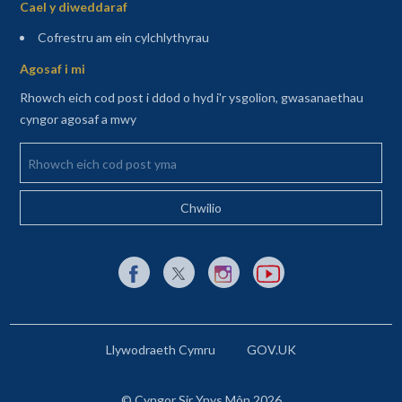
Cael y diweddaraf
(agor mewn tab newydd)
Cofrestru am ein cylchlythyrau
Agosaf i mi
Rhowch eich cod post i ddod o hyd i'r ysgolion, gwasanaethau
cyngor agosaf a mwy
Rhowch eich cod post yma
Dolen allanol i Facebook yn agor mewn tab newydd
Dolen allanol i X (Twitter) yn agor mewn t
Dolen allanol i Instagram yn agor
Dolen allanol i YouTube y
Llywodraeth Cymru
GOV.UK
© Cyngor Sir Ynys Môn 2026