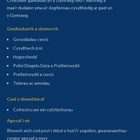
Croesawir galwadau yn y Gymraeg neu'r Saesneg a
mae'r dudalen yma a'r dogfennau cysylltiedig ar gael yn
y Gymraeg.
Gwybodaeth a chymorth
Gosodiadau cwcis
Cysylltwch â ni
Hygyrchedd
Polisi Diogelu Data a Preifatrwydd
Preifatrwydd a cwcis
Telerau ac amodau
Sitemap
Cael y diweddaraf
(agor mewn tab newydd)
Cofrestru am ein cylchlythyrau
Agosaf i mi
Rhowch eich cod post i ddod o hyd i'r ysgolion, gwasanaethau
cyngor agosaf a mwy