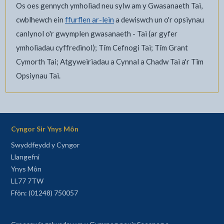
Os oes gennych ymholiad neu sylw am y Gwasanaeth Tai,
cwblhewch ein
ffurflen ar-lein
a dewiswch un o'r opsiynau
canlynol o'r gwymplen gwasanaeth - Tai (ar gyfer
ymholiadau cyffredinol); Tîm Cefnogi Tai; Tîm Grant
Cymorth Tai; Atgyweiriadau a Cynnal a Chadw Tai a'r Tîm
Opsiynau Tai.
Cyngor Sir Ynys Môn
Swyddfeydd y Cyngor
Llangefni
Ynys Môn
LL77 7TW
Ffôn: (01248) 750057