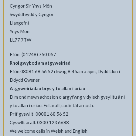
Cyngor Sir Ynys Môn
Swyddfeydd y Cyngor
Llangefni
Ynys Môn
LL77 7TW
Ffôn: (01248) 750 057
Rhoi gwybod am atgyweiriad
Ffôn 08081 68 56 52 rhwng 8:45am a 5pm, Dydd Llun i
Ddydd Gwener
Atgyweiriadau brys y tu allan i oriau
Dim ond mewn achosion o argyfwng y dylech gysylltu â ni
y tu allan i oriau. Fel arall, codir tâl arnoch.
Prif gyswllt: 08081 68 56 52
Cyswllt arall: 0300 123 6688
We welcome calls in Welsh and English