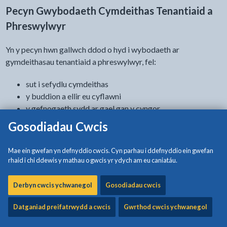
Pecyn Gwybodaeth Cymdeithas Tenantiaid a
Phreswylwyr
Yn y pecyn hwn gallwch ddod o hyd i wybodaeth ar
gymdeithasau tenantiaid a phreswylwyr, fel:
sut i sefydlu cymdeithas
y buddion a ellir eu cyflawni
y gefnogaeth sydd ar gael gan y cyngor
manylion cyswllt defnyddiol
Gosodiadau Cwcis
Paratowyd y pecyn gwybodaeth ym mis Mawrth 2011, a
Mae ein gwefan yn defnyddio cwcis. Cyn parhau i ddefnyddio ein gwefan
chafodd ei adolygu ym mis Ionawr 2024.
rhaid i chi ddewis y mathau o gwcis yr ydych am eu caniatáu.
Derbyn cwcis ychwanegol
Gosodiadau cwcis
- cliciwch i weld opsiynau
Hygyrchedd y ddogfen
Datganiad preifatrwydd a cwcis
Gwrthod cwcis ychwanegol