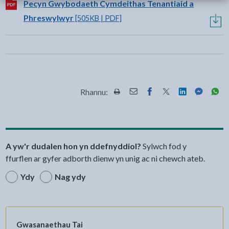
Lawrlwytho:
Pecyn Gwybodaeth Cymdeithas Tenantiaid a
Phreswylwyr
[505KB | PDF]
Rhannu:
Rhannwch y dudalen hon wrth Pr
Rhannwch y dudalen hon wr
Rhannwch y dudalen h
Rhannwch y dudale
Rhannwch y d
Rhannwch
Rha
A yw'r dudalen hon yn ddefnyddiol?
Sylwch fod y
ffurflen ar gyfer adborth dienw yn unig ac ni chewch ateb.
Ydy
Nag ydy
Gwasanaethau Tai