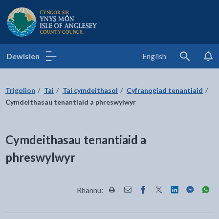
Cyngor Sir Ynys Môn
Dewislen
English
Search
Trigolion
Tai
Tai cymdeithasol
Cyfranogiad tenantiaid
Cymdeithasau tenantiaid a phreswylwyr
Cymdeithasau tenantiaid a
phreswylwyr
Rhannu:
Rhannwch y dudalen hon wrth Pr
Rhannwch y dudalen hon wr
Rhannwch y dudalen h
Rhannwch y dudale
Rhannwch y d
Rhannwch
Rha