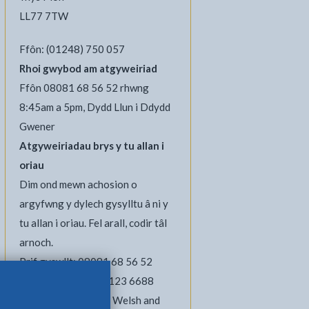
LL77 7TW
Ffôn: (01248) 750 057
Rhoi gwybod am atgyweiriad
Ffôn 08081 68 56 52 rhwng
8:45am a 5pm, Dydd Llun i Ddydd
Gwener
Atgyweiriadau brys y tu allan i
oriau
Dim ond mewn achosion o
argyfwng y dylech gysylltu â ni y
tu allan i oriau. Fel arall, codir tâl
h Printio
 wrth Ebost
 hon ar Facebook - yn agor mewn tab newydd
alen hon ar Twitter - yn agor mewn tab newydd
 dudalen hon ar LinkedIn - yn agor mewn tab newydd
arnoch.
Prif gyswllt: 08081 68 56 52
Cyswllt arall: 0300 123 6688
We welcome calls in Welsh and