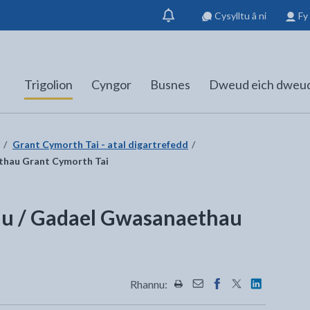
Cysylltu â ni
Fy
Dangos
hysbysiad
Trigolion
Cyngor
Busnes
Dweud eich dweu
Grant Cymorth Tai - atal digartrefedd
thau Grant Cymorth Tai
au / Gadael Gwasanaethau
Rhannu:
Rhannwch y dudalen hon wrt
Rhannwch y dudalen hon
Rhannwch y dudalen
Rhannwch y dud
Rhannwch y