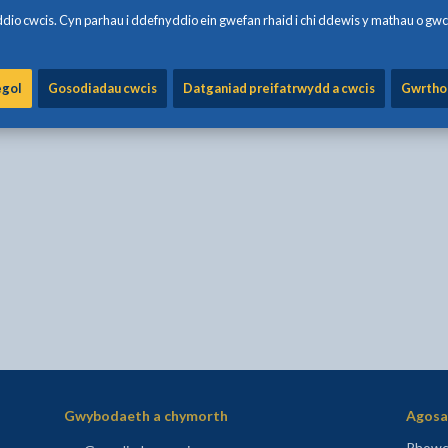
io cwcis. Cyn parhau i ddefnyddio ein gwefan rhaid i chi ddewis y mathau o gwc
egol
Gosodiadau cwcis
Datganiad preifatrwydd a cwcis
Gwrtho
Gwybodaeth a chymorth
Agosaf
Rhowch