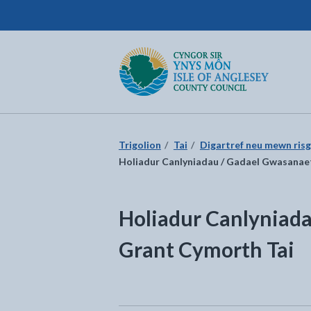
Cyngor Sir Ynys Môn
Dychwelyd i'r dudalen gartref
Trigolion
Tai
Digartref neu mewn risg
Holiadur Canlyniadau / Gadael Gwasanae
Holiadur Canlyniad
Grant Cymorth Tai