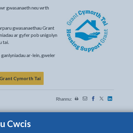
arwr gwasanaeth neu wrth
darparu gwasanaethau Grant
iadau ar gyfer pob unigolyn
 tai.
 ganlyniadau ar-lein, gweler
 Grant Cymorth Tai
Rhannu:
Rhannwch y dudalen hon wrt
Rhannwch y dudalen hon
Rhannwch y dudalen
Rhannwch y dud
Rhannwch y
u Cwcis
ylwch fod y ffurflen ar gyfer adborth dienw yn unig ac