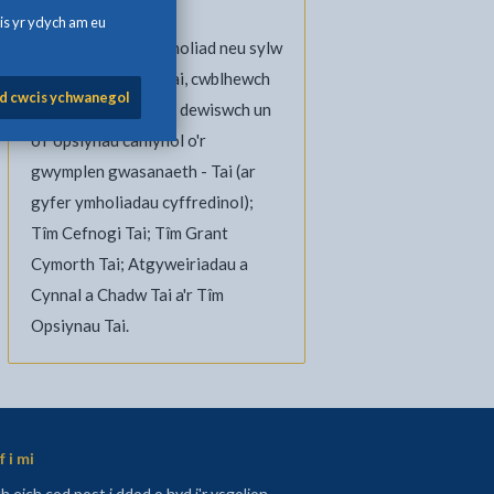
English
is yr ydych am eu
Os oes gennych ymholiad neu sylw
am y Gwasanaeth Tai, cwblhewch
d cwcis ychwanegol
ein
ffurflen ar-lein
a dewiswch un
o'r opsiynau canlynol o'r
gwymplen gwasanaeth - Tai (ar
gyfer ymholiadau cyffredinol);
Tîm Cefnogi Tai; Tîm Grant
Cymorth Tai; Atgyweiriadau a
Cynnal a Chadw Tai a'r Tîm
Opsiynau Tai.
 i mi
 eich cod post i ddod o hyd i'r ysgolion,