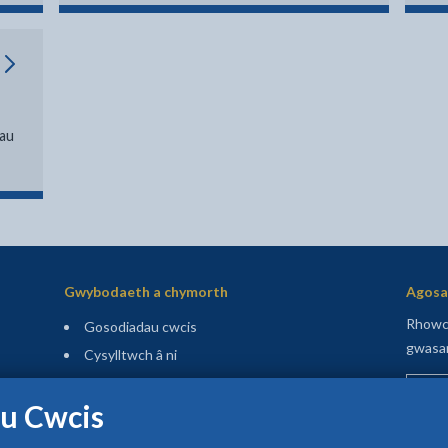
dau
Gwybodaeth a chymorth
Agosaf
Rhowch
Gosodiadau cwcis
gwasan
Cysylltwch â ni
Rhowch
Hygyrchedd
u Cwcis
Polisi Diogelu Data a Preifatrwydd
Preifatrwydd a cwcis