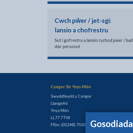
Cwch pŵer / jet-sgi:
lansio a chofrestru
Sut i gofrestru a lansio cychod pŵer / ba
dŵr personol
Cyngor Sir Ynys Môn
Swyddfeydd y Cyngor
Llangefni
Ynys Môn
LL77 7TW
Gosodiada
Ffôn: (01248) 750057