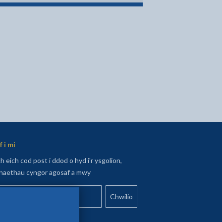
 i mi
 eich cod post i ddod o hyd i'r ysgolion,
aethau cyngor agosaf a mwy
 eich cod post yma