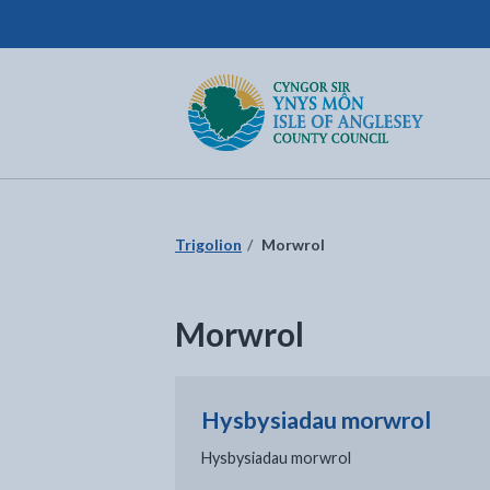
Cyngor Sir Ynys Môn
Dychwelyd i'r dudalen gartref
Trigolion
Morwrol
Morwrol
Hysbysiadau morwrol
Hysbysiadau morwrol