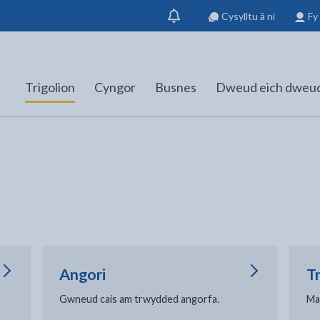
Cysylltu â ni
Fy
Dangos
hysbysiad
Trigolion
Cyngor
Busnes
Dweud eich dweu
Angori
T
Gwneud cais am trwydded angorfa.
Ma