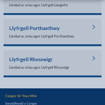
Lleoliad ac oriau agor Llyfrgell Llangefni
Llyfrgell Porthaethwy
Lleoliad ac oriau agor Llyfrgell Porthaethwy
Llyfrgell Rhosneigr
Lleoliad ac oriau agor Llyfrgell Rhosneigr
Cyngor Sir Ynys Môn
Swyddfeydd y Cyngor