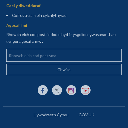
Cael y diweddaraf
(agor mewn tab newydd)
Cofrestru am ein cylchlythyrau
Agosaf i mi
Rhowch eich cod post i ddod o hyd i'r ysgolion, gwasanaethau
cyngor agosaf a mwy
Rhowch eich cod post yma
Dolen allanol i Facebook yn agor mewn tab newydd
Dolen allanol i X (Twitter) yn agor mewn t
Dolen allanol i Instagram yn agor
Dolen allanol i YouTube y
Llywodraeth Cymru
GOV.UK