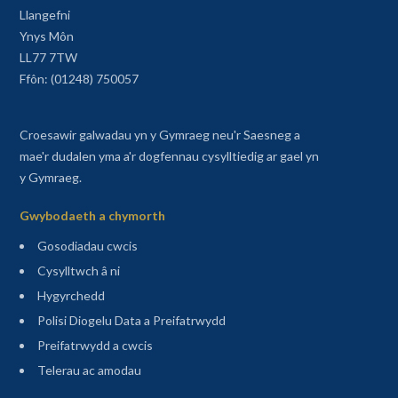
Llangefni
Ynys Môn
LL77 7TW
Ffôn: (01248) 750057
Croesawir galwadau yn y Gymraeg neu'r Saesneg a
mae'r dudalen yma a'r dogfennau cysylltiedig ar gael yn
y Gymraeg.
Gwybodaeth a chymorth
Gosodiadau cwcis
Cysylltwch â ni
Hygyrchedd
Polisi Diogelu Data a Preifatrwydd
Preifatrwydd a cwcis
Telerau ac amodau
Sitemap