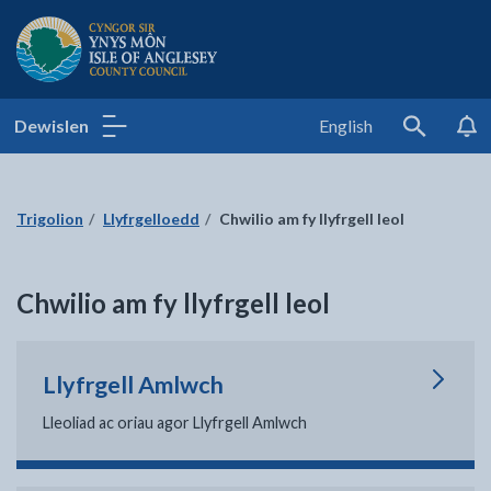
Cyngor Sir Ynys Môn
Dewislen
English
Search
Trigolion
Llyfrgelloedd
Chwilio am fy llyfrgell leol
Chwilio am fy llyfrgell leol
Llyfrgell Amlwch
Lleoliad ac oriau agor Llyfrgell Amlwch