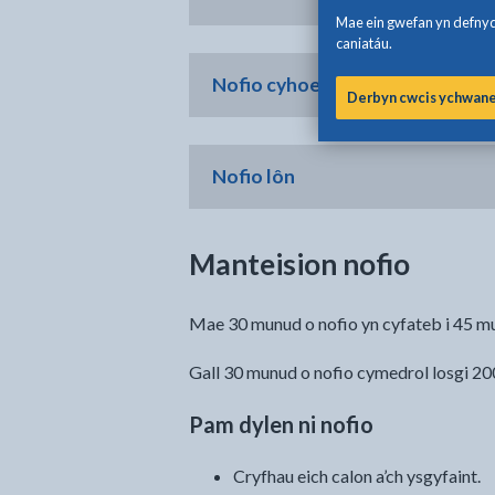
Mae ein gwefan yn defnydd
caniatáu.
Nofio cyhoeddus
Derbyn cwcis ychwan
Nofio lôn
Manteision nofio
Mae 30 munud o nofio yn cyfateb i 45 mun
Gall 30 munud o nofio cymedrol losgi 200
Pam dylen ni nofio
Cryfhau eich calon a’ch ysgyfaint.