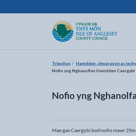
Cyngor Sir Ynys Môn
Dychwelyd i'r dudalen gartref
Trigolion
Hamdden, chwaraeon ac iech
Nofio yng Nghanolfan Hamdden Caergybi
Nofio yng Nghanolf
Mae gan Caergybi bwll nofio mawr 25m a