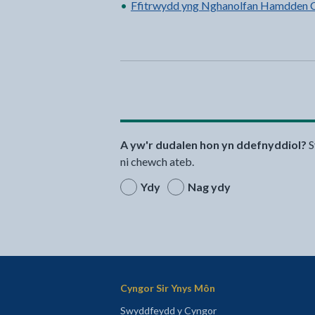
Ffitrwydd yng Nghanolfan Hamdden 
A yw'r dudalen hon yn ddefnyddiol?
S
ni chewch ateb.
Ydy
Nag ydy
Cyngor Sir Ynys Môn
Swyddfeydd y Cyngor