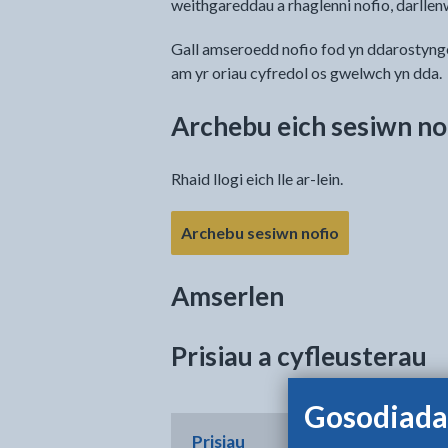
weithgareddau a rhaglenni nofio, darllen
Gall amseroedd nofio fod yn ddarostynge
am yr oriau cyfredol os gwelwch yn dda.
Archebu eich sesiwn no
Rhaid llogi eich lle ar-lein.
Archebu sesiwn nofio
Amserlen
Prisiau a cyfleusterau
Gosodiada
Prisiau