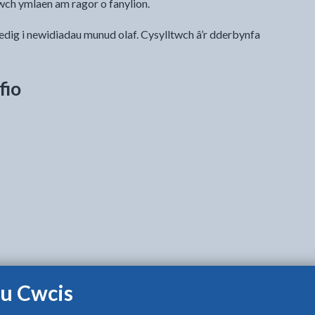
wch ymlaen am ragor o fanylion.
dig i newidiadau munud olaf. Cysylltwch â’r dderbynfa
fio
u Cwcis