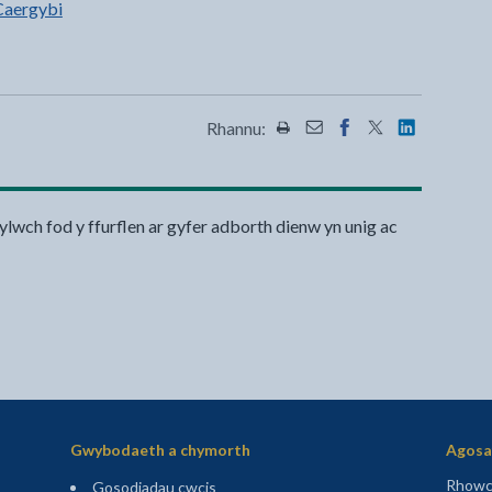
Caergybi
Rhannu:
Rhannwch y dudalen hon wrt
Rhannwch y dudalen hon
Rhannwch y dudalen
Rhannwch y dud
Rhannwch y
ylwch fod y ffurflen ar gyfer adborth dienw yn unig ac
Gwybodaeth a chymorth
Agosaf
Rhowch
Gosodiadau cwcis