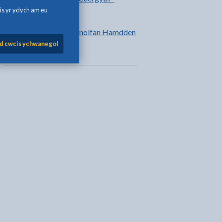
gwybodaeth
is yr ydych am eu
Ffitrwydd yng Nghanolfan Hamdden
Caergybi
d cwcis ychwanegol