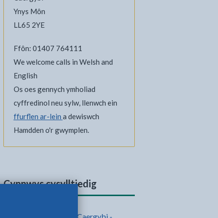
Ynys Môn
LL65 2YE
Ffôn: 01407 764111
We welcome calls in Welsh and
English
Os oes gennych ymholiad
cyffredinol neu sylw, llenwch ein
ffurflen ar-lein
a dewiswch
Hamdden o'r gwymplen.
Cynnwys cysylltiedig
Canolfan Hamdden Caergybi -