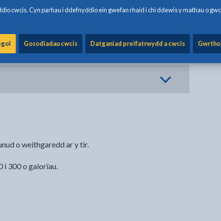
io cwcis. Cyn parhau i ddefnyddio ein gwefan rhaid i chi ddewis y mathau o gwc
egol
Gosodiadau cwcis
Datganiad preifatrwydd a cwcis
Gwrtho
ud o weithgaredd ar y tir.
 i 300 o galorïau.