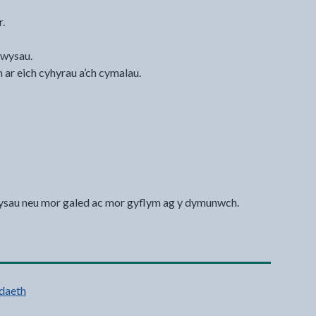
r.
pwysau.
en ar eich cyhyrau a’ch cymalau.
ysau neu mor galed ac mor gyflym ag y dymunwch.
daeth