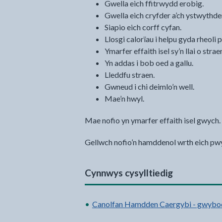
Gwella eich ffitrwydd erobig.
Gwella eich cryfder a’ch ystwythde
Siapio eich corff cyfan.
Llosgi calorïau i helpu gyda rheoli 
Ymarfer effaith isel sy’n llai o stra
Yn addas i bob oed a gallu.
Lleddfu straen.
Gwneud i chi deimlo’n well.
Mae’n hwyl.
Mae nofio yn ymarfer effaith isel gwych.
Gellwch nofio’n hamddenol wrth eich pw
Cynnwys cysylltiedig
Canolfan Hamdden Caergybi - gwybo