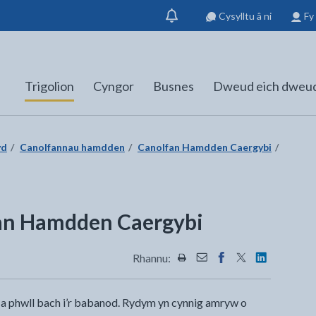
Cysylltu â ni
Fy
Dangos
hysbysiad
Trigolion
Cyngor
Busnes
Dweud eich dweu
yd
Canolfannau hamdden
Canolfan Hamdden Caergybi
an Hamdden Caergybi
Rhannu:
Rhannwch y dudalen hon wrt
Rhannwch y dudalen hon
Rhannwch y dudalen
Rhannwch y dud
Rhannwch y
 phwll bach i’r babanod. Rydym yn cynnig amryw o