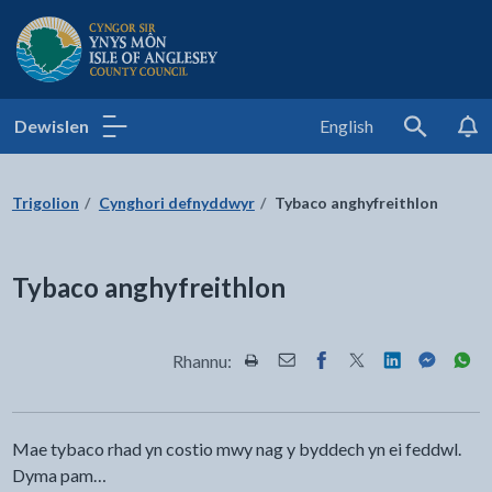
Cyngor Sir Ynys Môn
Dewislen
English
Search
Trigolion
Cynghori defnyddwyr
Tybaco anghyfreithlon
Tybaco anghyfreithlon
Rhannu:
Rhannwch y dudalen hon wrth Pr
Rhannwch y dudalen hon wr
Rhannwch y dudalen h
Rhannwch y dudale
Rhannwch y d
Rhannwch
Rha
Mae tybaco rhad yn costio mwy nag y byddech yn ei feddwl.
Dyma pam…