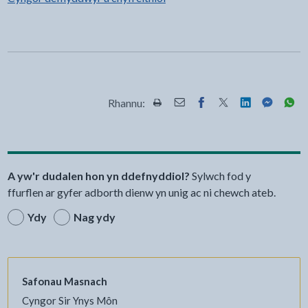
Rhannu:
Rhannwch y dudalen hon wrth Pr
Rhannwch y dudalen hon wr
Rhannwch y dudalen h
Rhannwch y dudale
Rhannwch y d
Rhannwch
Rha
A yw'r dudalen hon yn ddefnyddiol?
Sylwch fod y
ffurflen ar gyfer adborth dienw yn unig ac ni chewch ateb.
Ydy
Nag ydy
Safonau Masnach
Cyngor Sir Ynys Môn