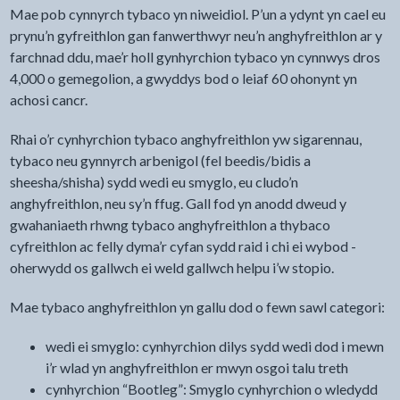
Mae pob cynnyrch tybaco yn niweidiol. P’un a ydynt yn cael eu
prynu’n gyfreithlon gan fanwerthwyr neu’n anghyfreithlon ar y
farchnad ddu, mae’r holl gynhyrchion tybaco yn cynnwys dros
4,000 o gemegolion, a gwyddys bod o leiaf 60 ohonynt yn
achosi cancr.
Rhai o’r cynhyrchion tybaco anghyfreithlon yw sigarennau,
tybaco neu gynnyrch arbenigol (fel beedis/bidis a
sheesha/shisha) sydd wedi eu smyglo, eu cludo’n
anghyfreithlon, neu sy’n ffug. Gall fod yn anodd dweud y
gwahaniaeth rhwng tybaco anghyfreithlon a thybaco
cyfreithlon ac felly dyma’r cyfan sydd raid i chi ei wybod -
oherwydd os gallwch ei weld gallwch helpu i’w stopio.
Mae tybaco anghyfreithlon yn gallu dod o fewn sawl categori:
wedi ei smyglo: cynhyrchion dilys sydd wedi dod i mewn
i’r wlad yn anghyfreithlon er mwyn osgoi talu treth
cynhyrchion “Bootleg”: Smyglo cynhyrchion o wledydd