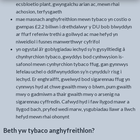
ecsbloetio plant, gwyngalchu arian ac, mewn rhai
achosion, terfysgaeth
mae masnach anghyfreithlon mewn tybaco yn costio o
gwmpas £2.2 biliwn i drethdalwyr y DU bob blwyddyn
ar ffurf refeniw trethi a gollwyd ac mae hefyd yn
niweidiol i fusnes manwerthwyr cyfrifol
yn ogystal â’r goblygiadau iechyd sy’n gysylltiedig â
chynhyrchion tybaco, gwyddys bod cynhwysion is-
safonol mewn cynhyrchion tybaco ffug, gan gynnwys
lefelau uchel o ddifwynyddion sy’n cynyddu’r risg i
iechyd. Er enghraifft, gwelwyd bod sigarennau ffug yn
cynnwys hyd at chwe gwaith mwy o blwm, pum gwaith
mwy o gadmiwm a thair gwaith mwy o arsenig na
sigarennau cyffredin. Cafwyd hyd i faw llygod mawr a
llygod bach, pryfed wedi marw, ysgubiadau llawr a llwch
hefyd mewn rhai ohonynt
Beth yw tybaco anghyfreithlon?