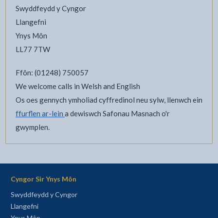
Swyddfeydd y Cyngor
Llangefni
Ynys Môn
LL77 7TW
Ffôn: (01248) 750057
We welcome calls in Welsh and English
Os oes gennych ymholiad cyffredinol neu sylw, llenwch ein
ffurflen ar-lein
a dewiswch Safonau Masnach o'r
gwymplen.
Cyngor Sir Ynys Môn
Swyddfeydd y Cyngor
Llangefni
Ynys Môn