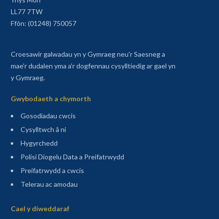
LL77 7TW
Ffôn: (01248) 750057
Croesawir galwadau yn y Gymraeg neu'r Saesneg a
mae'r dudalen yma a'r dogfennau cysylltiedig ar gael yn
y Gymraeg.
Gwybodaeth a chymorth
Gosodiadau cwcis
Cysylltwch â ni
Hygyrchedd
Polisi Diogelu Data a Preifatrwydd
Preifatrwydd a cwcis
Telerau ac amodau
Sitemap
Cael y diweddaraf