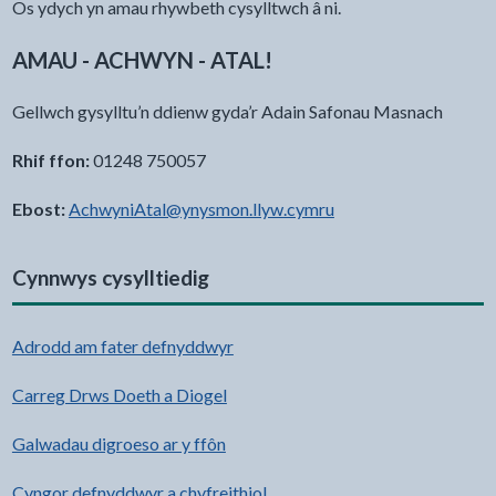
Os ydych yn amau rhywbeth cysylltwch â ni.
AMAU - ACHWYN - ATAL!
Gellwch gysylltu’n ddienw gyda’r Adain Safonau Masnach
Rhif ffon:
01248 750057
Ebost:
AchwyniAtal@ynysmon.llyw.cymru
Cynnwys cysylltiedig
Adrodd am fater defnyddwyr
Carreg Drws Doeth a Diogel
Galwadau digroeso ar y ffôn
Cyngor defnyddwyr a chyfreithiol