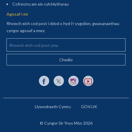
(agor mewn tab newydd)
Cofrestru am ein cylchlythyrau
Agosaf i mi
Rhowch eich cod post i ddod o hyd i'r ysgolion, gwasanaethau
cyngor agosaf a mwy
Rhowch eich cod post yma
Dolen allanol i Facebook yn agor mewn tab newydd
Dolen allanol i X (Twitter) yn agor mewn t
Dolen allanol i Instagram yn agor
Dolen allanol i YouTube y
Llywodraeth Cymru
GOV.UK
© Cyngor Sir Ynys Môn 2026