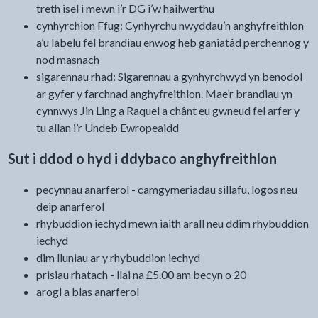
treth isel i mewn i’r DG i’w hailwerthu
cynhyrchion Ffug: Cynhyrchu nwyddau’n anghyfreithlon
a’u labelu fel brandiau enwog heb ganiatâd perchennog y
nod masnach
sigarennau rhad: Sigarennau a gynhyrchwyd yn benodol
ar gyfer y farchnad anghyfreithlon. Mae’r brandiau yn
cynnwys Jin Ling a Raquel a chânt eu gwneud fel arfer y
tu allan i’r Undeb Ewropeaidd
Sut i ddod o hyd i ddybaco anghyfreithlon
pecynnau anarferol - camgymeriadau sillafu, logos neu
deip anarferol
rhybuddion iechyd mewn iaith arall neu ddim rhybuddion
iechyd
dim lluniau ar y rhybuddion iechyd
prisiau rhatach - llai na £5.00 am becyn o 20
arogl a blas anarferol