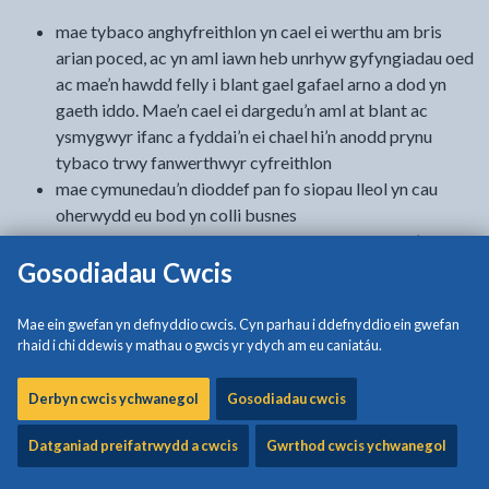
mae tybaco anghyfreithlon yn cael ei werthu am bris
arian poced, ac yn aml iawn heb unrhyw gyfyngiadau oed
ac mae’n hawdd felly i blant gael gafael arno a dod yn
gaeth iddo. Mae’n cael ei dargedu’n aml at blant ac
ysmygwyr ifanc a fyddai’n ei chael hi’n anodd prynu
tybaco trwy fanwerthwyr cyfreithlon
mae cymunedau’n dioddef pan fo siopau lleol yn cau
oherwydd eu bod yn colli busnes
oherwydd bod tybaco anghyfreithlon mor rhad a’i fod ar
Gosodiadau Cwcis
gael yn rhwydd ‘does dim anogaeth i bobl roi’r gorau i
ysmygu. Yn wir, mae’n eu hannog i ysmygu mwy nag y
byddent yn ei wneud pe baent yn talu’r pris llawn amdano
Mae ein gwefan yn defnyddio cwcis. Cyn parhau i ddefnyddio ein gwefan
mae’r masnachu anghyfreithlon mewn tybaco yn cymryd
rhaid i chi ddewis y mathau o gwcis yr ydych am eu caniatáu.
mantais o deuluoedd y mae’n dynn arnynt yn ariannol ac
mae cysylltiad rhyngddo hefyd â throsedd. Mae
Derbyn cwcis ychwanegol
Gosodiadau cwcis
troseddu lefel isel yn ein cymunedau a throseddu
Datganiad preifatrwydd a cwcis
Gwrthod cwcis ychwanegol
cyfundrefnol rhanbarthol, cenedlaethol a rhyngwladol,
yn mynd law yn llaw yn aml â chyffuriau ac alcohol,