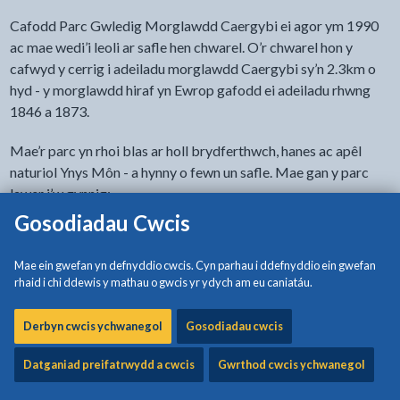
Cafodd Parc Gwledig Morglawdd Caergybi ei agor ym 1990
ac mae wedi’i leoli ar safle hen chwarel. O’r chwarel hon y
cafwyd y cerrig i adeiladu morglawdd Caergybi sy’n 2.3km o
hyd - y morglawdd hiraf yn Ewrop gafodd ei adeiladu rhwng
1846 a 1873.
Mae’r parc yn rhoi blas ar holl brydferthwch, hanes ac apêl
naturiol Ynys Môn - a hynny o fewn un safle. Mae gan y parc
lawer i’w gynnig:
Gosodiadau Cwcis
Llyn Llwynog
Mae ein gwefan yn defnyddio cwcis. Cyn parhau i ddefnyddio ein gwefan
Lle gallwch chi bysgota a gwylio’r cychod bach neu ymlacio
rhaid i chi ddewis y mathau o gwcis yr ydych am eu caniatáu.
yng nghwmni’r ieir dŵr a’r hwyaid gwylltion.
Derbyn cwcis ychwanegol
Gosodiadau cwcis
Yr Arfordir Creigiog
Datganiad preifatrwydd a cwcis
Gwrthod cwcis ychwanegol
Mwynhewch y golygfeydd trawiadol wrth grwydro yn yr eithin