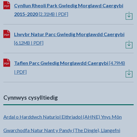
Lawrlwytho:
Cynllun Rheoli Park Gwledig Morglawd Caergybi
2015-2020
[2.31MB | PDF]
Lawrlwytho:
Llwybr Natur Parc Gwledig Morglawdd Caergybi
[6.12MB | PDF]
Lawrlwytho:
Taflen Parc Gwledig Morglawdd Caergybi
[4.79MB
| PDF]
Cynnwys cysylltiedig
Ardal o Harddwch Naturiol Eithriadol (AHNE) Ynys Môn
Gwarchodfa Natur Nant y Pandy (The Dingle), Llangefni