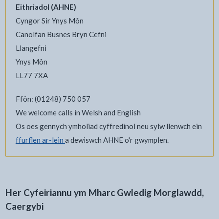
Eithriadol (AHNE)
Cyngor Sir Ynys Môn
Canolfan Busnes Bryn Cefni
Llangefni
Ynys Môn
LL77 7XA
Ffôn: (01248) 750 057
We welcome calls in Welsh and English
Os oes gennych ymholiad cyffredinol neu sylw llenwch ein
ffurflen ar-lein
a dewiswch AHNE o'r gwymplen.
Her Cyfeiriannu ym Mharc Gwledig Morglawdd,
Caergybi