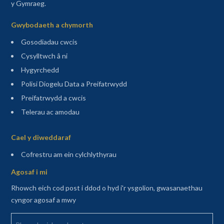
y Gymraeg.
Gwybodaeth a chymorth
Gosodiadau cwcis
Cysylltwch â ni
Hygyrchedd
Polisi Diogelu Data a Preifatrwydd
Preifatrwydd a cwcis
Telerau ac amodau
Sitemap
Cael y diweddaraf
(agor mewn tab newydd)
Cofrestru am ein cylchlythyrau
Agosaf i mi
Rhowch eich cod post i ddod o hyd i'r ysgolion, gwasanaethau
cyngor agosaf a mwy
Rhowch eich cod post yma