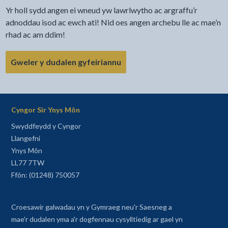
Yr holl sydd angen ei wneud yw lawrlwytho ac argraffu’r
adnoddau isod ac ewch ati! Nid oes angen archebu lle ac mae’n
rhad ac am ddim!
Gweler y dudalen gyfeiriannu
Cyngor Sir Ynys Môn
Swyddfeydd y Cyngor
Llangefni
Ynys Môn
LL77 7TW
Ffôn: (01248) 750057
Croesawir galwadau yn y Gymraeg neu'r Saesneg a
mae'r dudalen yma a'r dogfennau cysylltiedig ar gael yn