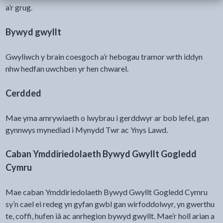
a’r grug.
Bywyd gwyllt
Gwyliwch y brain coesgoch a’r hebogau tramor wrth iddyn
nhw hedfan uwchben yr hen chwarel.
Cerdded
Mae yma amrywiaeth o lwybrau i gerddwyr ar bob lefel, gan
gynnwys mynediad i Mynydd Twr ac Ynys Lawd.
Caban Ymddiriedolaeth Bywyd Gwyllt Gogledd
Cymru
Mae caban Ymddiriedolaeth Bywyd Gwyllt Gogledd Cymru
sy’n cael ei redeg yn gyfan gwbl gan wirfoddolwyr, yn gwerthu
te, coffi, hufen iâ ac anrhegion bywyd gwyllt. Mae’r holl arian a