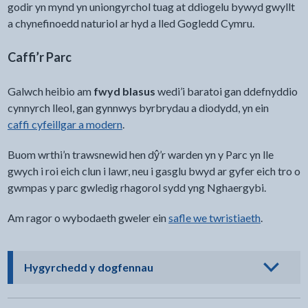
godir yn mynd yn uniongyrchol tuag at ddiogelu bywyd gwyllt
a chynefinoedd naturiol ar hyd a lled Gogledd Cymru.
Caffi’r Parc
Galwch heibio am
fwyd blasus
wedi’i baratoi gan ddefnyddio
cynnyrch lleol, gan gynnwys byrbrydau a diodydd, yn ein
caffi cyfeillgar a modern
.
Buom wrthi’n trawsnewid hen dŷ’r warden yn y Parc yn lle
gwych i roi eich clun i lawr, neu i gasglu bwyd ar gyfer eich tro o
gwmpas y parc gwledig rhagorol sydd yng Nghaergybi.
Am ragor o wybodaeth gweler ein
safle we twristiaeth
.
- cliciwch i weld opsiynau
Hygyrchedd y dogfennau