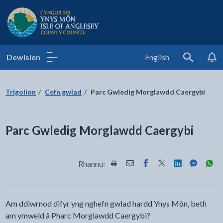
Cyngor Sir Ynys Môn
Dewislen
English
Search
Trigolion
Cefn gwlad
Parc Gwledig Morglawdd Caergybi
Parc Gwledig Morglawdd Caergybi
Rhannu:
Rhannwch y dudalen hon wrth Pr
Rhannwch y dudalen hon wr
Rhannwch y dudalen h
Rhannwch y dudale
Rhannwch y d
Rhannwch
Rha
Am ddiwrnod difyr yng nghefn gwlad hardd Ynys Môn, beth
am ymweld â Pharc Morglawdd Caergybi?