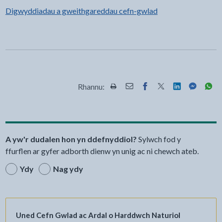
Digwyddiadau a gweithgareddau cefn-gwlad
Rhannu:
Rhannwch y dudalen hon wrth Pr
Rhannwch y dudalen hon wr
Rhannwch y dudalen h
Rhannwch y dudale
Rhannwch y d
Rhannwch
Rha
A yw'r dudalen hon yn ddefnyddiol?
Sylwch fod y
ffurflen ar gyfer adborth dienw yn unig ac ni chewch ateb.
Ydy
Nag ydy
Uned Cefn Gwlad ac Ardal o Harddwch Naturiol