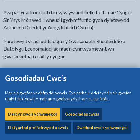
Pwrpas yr adroddiad dan sylw yw amlinellu beth mae Cyngor
Sir Ynys Môn wedi’i wneud i gydymffurfio gyda dyletswydd
Adran 6 o Ddeddf yr Amgylchedd (Cymru).
Paratowyd yr adroddiad gan y Gwasanaeth Rheoleiddio a
Datblygu Economaidd, ac mae’n cynnwys mewnbwn
gwasanaethau eraill y cyngor.
Gosodiadau Cwcis
- cliciwch i weld opsiynau
Hygyrchedd y ddogfen
Mae ein gwefan yn defnyddio cwcis. Cyn parhau i ddefnyddio ein gwefan
rhaid i chi ddewis y mathau o gwcis yr ydych am eu caniatáu.
Lawrlwytho:
Adroddiad Dyletswydd Bioamrywiaeth a
Chydnerthedd Ecosystemau 2024
[1.75MB | PDF]
Derbyn cwcis ychwanegol
Gosodiadau cwcis
Datganiad preifatrwydd a cwcis
Gwrthod cwcis ychwanegol