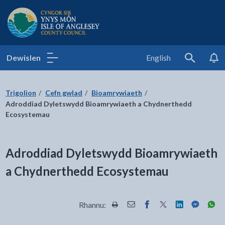
Cyngor Sir Ynys Môn
Dewislen
English
Search
Trigolion
Cefn gwlad
Bioamrywiaeth
Adroddiad Dyletswydd Bioamrywiaeth a Chydnerthedd
Ecosystemau
Adroddiad Dyletswydd Bioamrywiaeth
a Chydnerthedd Ecosystemau
Rhannu:
Rhannwch y dudalen hon wrth Pr
Rhannwch y dudalen hon wr
Rhannwch y dudalen h
Rhannwch y dudale
Rhannwch y d
Rhannwch
Rha