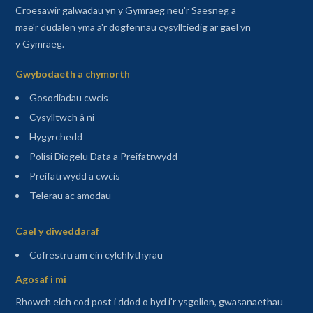
Croesawir galwadau yn y Gymraeg neu'r Saesneg a
mae'r dudalen yma a'r dogfennau cysylltiedig ar gael yn
y Gymraeg.
Gwybodaeth a chymorth
Gosodiadau cwcis
Cysylltwch â ni
Hygyrchedd
Polisi Diogelu Data a Preifatrwydd
Preifatrwydd a cwcis
Telerau ac amodau
Sitemap
Cael y diweddaraf
(agor mewn tab newydd)
Cofrestru am ein cylchlythyrau
Agosaf i mi
Rhowch eich cod post i ddod o hyd i'r ysgolion, gwasanaethau