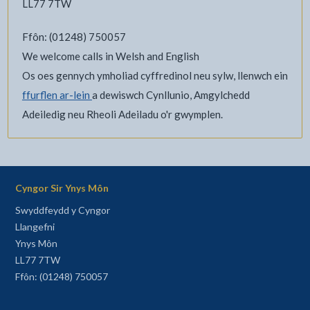
LL77 7TW
Ffôn: (01248) 750057
We welcome calls in Welsh and English
Os oes gennych ymholiad cyffredinol neu sylw, llenwch ein
ffurflen ar-lein
a dewiswch Cynllunio, Amgylchedd
Adeiledig neu Rheoli Adeiladu o'r gwymplen.
Cyngor Sir Ynys Môn
Swyddfeydd y Cyngor
Llangefni
Ynys Môn
LL77 7TW
Ffôn: (01248) 750057