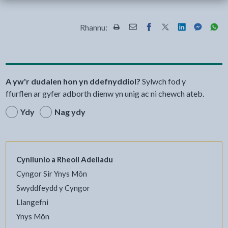
Rhannu:
Rhannwch y dudalen hon wrth Pr
Rhannwch y dudalen hon wr
Rhannwch y dudalen h
Rhannwch y dudale
Rhannwch y d
Rhannwch
Rha
A yw'r dudalen hon yn ddefnyddiol?
Sylwch fod y
ffurflen ar gyfer adborth dienw yn unig ac ni chewch ateb.
Ydy
Nag ydy
Cynllunio a Rheoli Adeiladu
Cyngor Sir Ynys Môn
Swyddfeydd y Cyngor
Llangefni
Ynys Môn