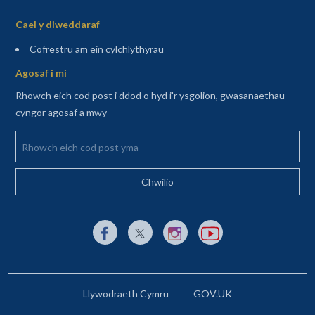
Sitemap
Cael y diweddaraf
(agor mewn tab newydd)
Cofrestru am ein cylchlythyrau
Agosaf i mi
Rhowch eich cod post i ddod o hyd i'r ysgolion, gwasanaethau
cyngor agosaf a mwy
Rhowch eich cod post yma
Dolen allanol i Facebook yn agor mewn tab newydd
Dolen allanol i X (Twitter) yn agor mewn t
Dolen allanol i Instagram yn agor
Dolen allanol i YouTube y
Llywodraeth Cymru
GOV.UK