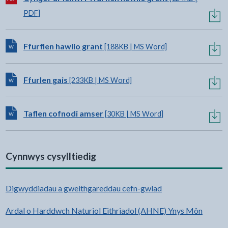
PDF]
Lawrlwytho:
Ffurflen hawlio grant
[188KB | MS Word]
Lawrlwytho:
Ffurlen gais
[233KB | MS Word]
Lawrlwytho:
Taflen cofnodi amser
[30KB | MS Word]
Cynnwys cysylltiedig
Digwyddiadau a gweithgareddau cefn-gwlad
Ardal o Harddwch Naturiol Eithriadol (AHNE) Ynys Môn