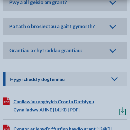
Pwy a all geisio am grant?
Pa fath o brosiectau a gaiff gymorth?
Grantiau a chyfraddau grantiau:
- cliciwch i weld opsiynau
Hygyrchedd y dogfennau
Lawrlwytho:
Canllawiau ynghylch Cronfa Datblygu
Cynaliadwy AHNE
[141KB | PDF]
Lawrlwytho:
Cyngor ar lenwi’r ffurflen hawlio grant
[124KB |