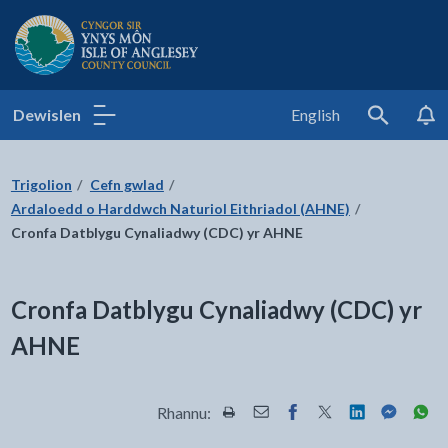
Cyngor Sir Ynys Môn
Dewislen
English
Search
Trigolion
Cefn gwlad
Ardaloedd o Harddwch Naturiol Eithriadol (AHNE)
Cronfa Datblygu Cynaliadwy (CDC) yr AHNE
Cronfa Datblygu Cynaliadwy (CDC) yr
AHNE
Rhannu:
Rhannwch y dudalen hon wrth Pr
Rhannwch y dudalen hon wr
Rhannwch y dudalen h
Rhannwch y dudale
Rhannwch y d
Rhannwch
Rha