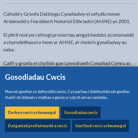
Cafodd y Gronfa Datblygu Cynaliadwy ei sefydlu mewn
Ardaloedd o Harddwch Naturiol Eithriadol (AHNE) yn 2001.
Ei phrif nod yw cefnogi prosiectau amgylcheddol, economaidd
a chymdeithasol o fewn yr AHNE, a’r rheini’n gynaliadwy eu
natur.
Caiff y gronfa ei chyllido gan Lywodraeth Cynulliad Cymru ac
fe’i gweinyddir yn lleol gan dîm AHNE Ynys Môn.
Gosodiadau Cwcis
I gael rhagor o fanylion gwelwch y taflenni gwybodaeth a’r
ffurflenni cais i’w lawrlwytho isod.
Mae ein gwefan yn defnyddio cwcis. Cyn parhau i ddefnyddio ein gwefan
rhaid i chi ddewis y mathau o gwcis yr ydych am eu caniatáu.
Derbyn cwcis ychwanegol
Gosodiadau cwcis
Beth yw y cronfa datblygu cynaliadwy?
Datganiad preifatrwydd a cwcis
Gwrthod cwcis ychwanegol