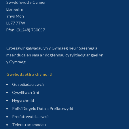
Swyddfeydd y Cyngor
Llangefni
Ynys Môn
LL77 7TW
Ffôn: (01248) 750057
Croesawir galwadau yn y Gymraeg neu'r Saesneg a
mae'r dudalen yma a'r dogfennau cysylltiedig ar gael yn
y Gymraeg.
Gwybodaeth a chymorth
Gosodiadau cwcis
Cysylltwch â ni
Hygyrchedd
Polisi Diogelu Data a Preifatrwydd
Preifatrwydd a cwcis
Telerau ac amodau