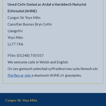
Uned Cefn Gwlad ac Ardal o Harddwch Naturiol
Eithriadol (AHNE)
Cyngor Sir Ynys Môn
Canolfan Busnes Bryn Cefni
Llangefni
Ynys Môn
LL77 7XA
Ffôn: (01248) 750 057
We welcome calls in Welsh and English
Os oes gennych ymholiad cyffredinol neu sylw llenwch ein
ffurflen ar-lein
a dewiswch AHNE o'r gwymplen.
Cyngor Sir Ynys Môn