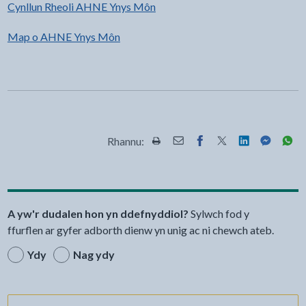
Cynllun Rheoli AHNE Ynys Môn
Map o AHNE Ynys Môn
Rhannu:
Rhannwch y dudalen hon wrth Pr
Rhannwch y dudalen hon wr
Rhannwch y dudalen h
Rhannwch y dudale
Rhannwch y d
Rhannwch
Rha
A yw'r dudalen hon yn ddefnyddiol?
Sylwch fod y
ffurflen ar gyfer adborth dienw yn unig ac ni chewch ateb.
Ydy
Nag ydy