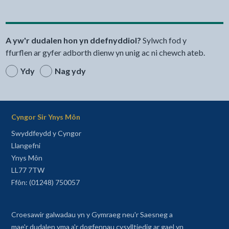
A yw'r dudalen hon yn ddefnyddiol?
Sylwch fod y
ffurflen ar gyfer adborth dienw yn unig ac ni chewch ateb.
Ydy
Nag ydy
Cyngor Sir Ynys Môn
Swyddfeydd y Cyngor
Llangefni
Ynys Môn
LL77 7TW
Ffôn: (01248) 750057
Croesawir galwadau yn y Gymraeg neu'r Saesneg a
mae'r dudalen yma a'r dogfennau cysylltiedig ar gael yn