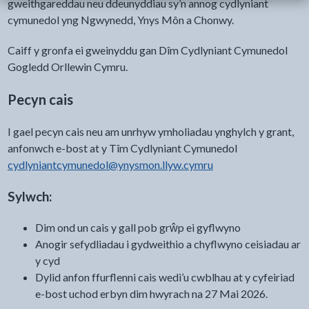
gweithgareddau neu ddeunyddiau sy’n annog cydlyniant
cymunedol yng Ngwynedd, Ynys Môn a Chonwy.
Caiff y gronfa ei gweinyddu gan Dîm Cydlyniant Cymunedol
Gogledd Orllewin Cymru.
Pecyn cais
I gael pecyn cais neu am unrhyw ymholiadau ynghylch y grant,
anfonwch e-bost at y Tîm Cydlyniant Cymunedol
cydlyniantcymunedol@ynysmon.llyw.cymru
Sylwch:
Dim ond un cais y gall pob grŵp ei gyflwyno
Anogir sefydliadau i gydweithio a chyflwyno ceisiadau ar
y cyd
Dylid anfon ffurflenni cais wedi’u cwblhau at y cyfeiriad
e-bost uchod erbyn dim hwyrach na 27 Mai 2026.