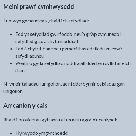
Meini prawf cymhwysedd
Er mwyn gwneud cais, rhaid i’ch sefydliad:
Fod yn sefydliad gwirfoddol neu’n grŵp cymunedol
sefydledig ac â chyfansoddiad
Fod â chyfrif banc neu gymdeithas adeiladu yn enw’r
sefydliad, neu
Weithio gyda sefydliad noddi a all dderbyn cyllid ar eich
rhan
Ni wneir taliadau i unigolion, ac ni dderbynnir ceisiadau gan
unigolion.
Amcanion y cais
Rhaid i brosiectau gyfrannu at un neu ragor o’r canlynol:
Hyrwyddo ymgyrchoedd