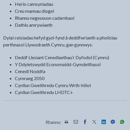
Herio camsyniadau
Creu mannau diogel
Rhannu negeseuon cadarnhaol
Dathlu amrywiaeth
Dylai ceisiadau hefyd gyd-fynd â deddfwriaeth a pholisïau
perthnasol Llywodraeth Cymru, gan gynnwys:
Deddf Llesiant Cenedlaethau’r Dyfodol (Cymru)
Y Ddyletswydd Economaidd-Gymdeithasol
Cenedl Noddfa
Cymraeg 2050
Cynllun Gweithredu Cymru Wrth-hiliol
Cynllun Gweithredu LHDTC+
Rhannu:
Rhannwch y dudalen hon wrth Pr
Rhannwch y dudalen hon wr
Rhannwch y dudalen h
Rhannwch y dudale
Rhannwch y d
Rhannwch
Rha