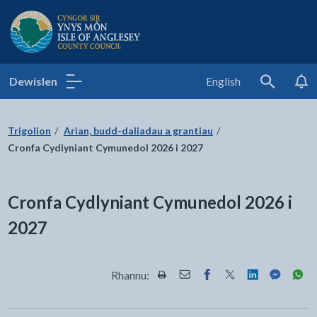
Cyngor Sir Ynys Môn
Dewislen
English
Search
Trigolion
Arian, budd-daliadau a grantiau
Cronfa Cydlyniant Cymunedol 2026 i 2027
Cronfa Cydlyniant Cymunedol 2026 i
2027
Rhannu:
Rhannwch y dudalen hon wrth Pr
Rhannwch y dudalen hon wr
Rhannwch y dudalen h
Rhannwch y dudale
Rhannwch y d
Rhannwch
Rha