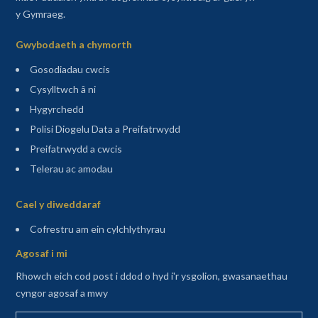
y Gymraeg.
Gwybodaeth a chymorth
Gosodiadau cwcis
Cysylltwch â ni
Hygyrchedd
Polisi Diogelu Data a Preifatrwydd
Preifatrwydd a cwcis
Telerau ac amodau
Sitemap
Cael y diweddaraf
(agor mewn tab newydd)
Cofrestru am ein cylchlythyrau
Agosaf i mi
Rhowch eich cod post i ddod o hyd i'r ysgolion, gwasanaethau
cyngor agosaf a mwy
Rhowch eich cod post yma