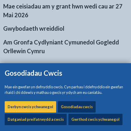
Mae ceisiadau am y grant hwn wedi cau ar 27
Mai 2026
Gwybodaeth wreiddiol
Am Gronfa Cydlyniant Cymunedol Gogledd
Orllewin Cymru
Cronfa grantiau bach i sefydliadau trydydd sector yw Cronfa
Cydlyniant Cymunedol Gogledd Orllewin Cymru. Mae’n
Gosodiadau Cwcis
cefnogi prosiectau sy’n cryfhau cydlyniant cymunedol ac yn
helpu i fynd i’r afael â thensiynau lleol.
Mae ein gwefan yn defnyddio cwcis. Cyn parhau i ddefnyddio ein gwefan
rhaid i chi ddewis y mathau o gwcis yr ydych am eu caniatáu.
Mae grantiau rhwng £500 a £5,000 ar gael ar gyfer
gweithgareddau sy’n hyrwyddo cynhwysiant ac yn dod â
Derbyn cwcis ychwanegol
Gosodiadau cwcis
chymunedau at ei gilydd.
Datganiad preifatrwydd a cwcis
Gwrthod cwcis ychwanegol
Rydym yn croesawu ceisiadau ar gyfer digwyddiadau,