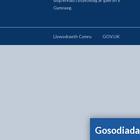
dogfennau cysylltiedig ar gael yn y
Gymraeg.
Llywodraeth Cymru
GOV.UK
Gosodiada