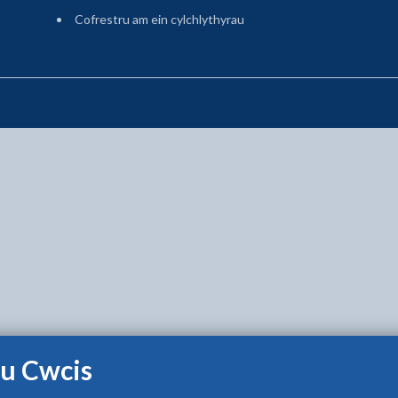
(agor mewn tab newydd)
Cofrestru am ein cylchlythyrau
u Cwcis