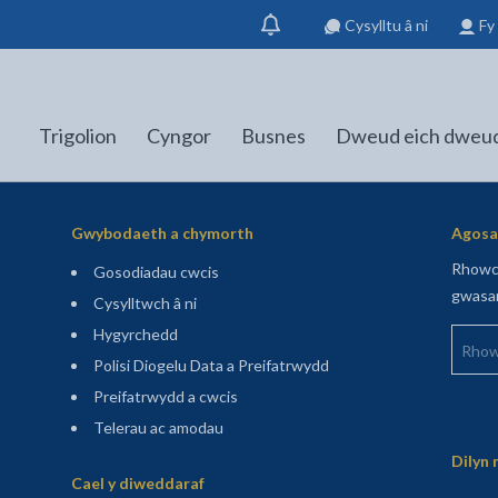
Cysylltu â ni
Fy
Dangos
hysbysiad
Trigolion
Cyngor
Busnes
Dweud eich dweu
Gwybodaeth a chymorth
Agosaf
Rhowch
Gosodiadau cwcis
gwasan
Cysylltwch â ni
Rhowch
Hygyrchedd
Polisi Diogelu Data a Preifatrwydd
Preifatrwydd a cwcis
Telerau ac amodau
Sitemap
Dilyn 
Cael y diweddaraf