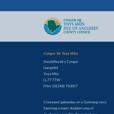
Cyngor Sir Ynys Môn
Dychwelyd i'r dudalen gartref
Cyngor Sir Ynys Môn
Swyddfeydd y Cyngor
Llangefni
Ynys Môn
LL77 7TW
Ffôn: (01248) 750057
Croesawir galwadau yn y Gymraeg neu'r
Saesneg a mae'r dudalen yma a'r