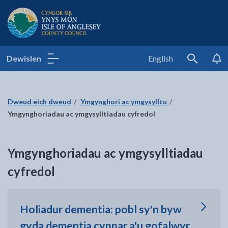
Cyngor Sir Ynys Môn
Dewislen
English
Search
Dweud eich dweud
Ymgynghori ac ymgysylltu
Ymgynghoriadau ac ymgysylltiadau cyfredol
Ymgynghoriadau ac ymgysylltiadau
cyfredol
Holiadur dementia: pobl sy'n byw
gyda dementia cynnar a'u gofalwyr