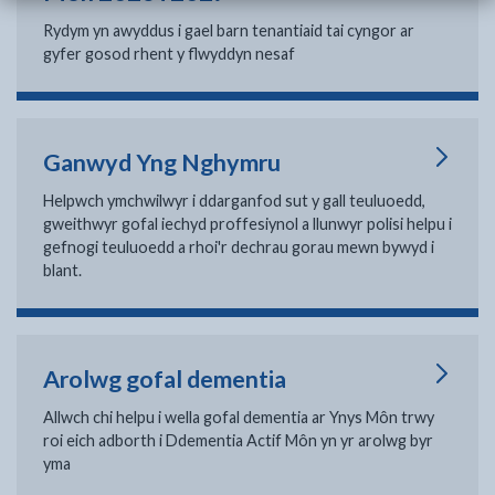
Rydym yn awyddus i gael barn tenantiaid tai cyngor ar
gyfer gosod rhent y flwyddyn nesaf
Ganwyd Yng Nghymru
Helpwch ymchwilwyr i ddarganfod sut y gall teuluoedd,
gweithwyr gofal iechyd proffesiynol a llunwyr polisi helpu i
gefnogi teuluoedd a rhoi'r dechrau gorau mewn bywyd i
blant.
Arolwg gofal dementia
Allwch chi helpu i wella gofal dementia ar Ynys Môn trwy
roi eich adborth i Ddementia Actif Môn yn yr arolwg byr
yma