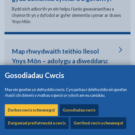
Bydd eich adborth yn ein helpu i lunio gwasanaethau a
chymorth yn y dyfodol ar gyfer dementia cynnar ar draws
Ynys Môn
Map rhwydwaith teithio llesol
Ynys Môn – adolygu a diweddaru:
ymgynghoriad cyhoeddus
Gosodiadau Cwcis
Rydym yn adolygu'r map rhwydwaith teithio llesol (ATNM)
fel rhan o'r dyletswyddau a nodir yn Neddf Teithio Llesol
Mae ein gwefan yn defnyddio cwcis. Cyn parhau i ddefnyddio ein gwefan
(Cymru).
rhaid i chi ddewis y mathau o gwcis yr ydych am eu caniatáu.
Derbyn cwcis ychwanegol
Gosodiadau cwcis
Gosod Rhenti Cyngor Sir Ynys
Datganiad preifatrwydd a cwcis
Gwrthod cwcis ychwanegol
Môn 2026 i 2027