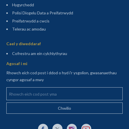
Hygyrchedd
Polisi Diogelu Data a Preifatrwydd
Preifatrwydd a cwcis
Telerau ac amodau
Sitemap
Cael y diweddaraf
(agor mewn tab newydd)
Cofrestru am ein cylchlythyrau
Agosaf i mi
Rhowch eich cod post i ddod o hyd i'r ysgolion, gwasanaethau
cyngor agosaf a mwy
Rhowch eich cod post yma
Dolen allanol i Facebook yn agor mewn tab newydd
Dolen allanol i X (Twitter) yn agor mewn t
Dolen allanol i Instagram yn agor
Dolen allanol i YouTube y