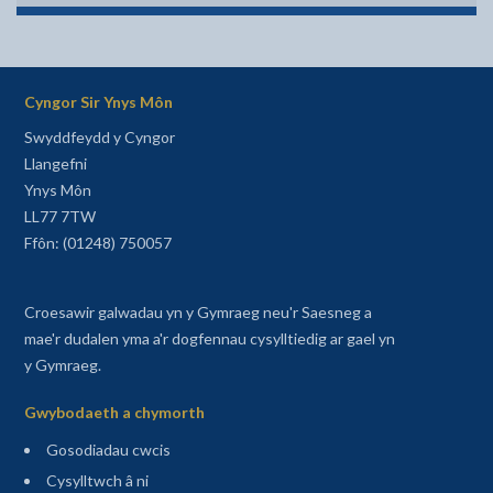
Cyngor Sir Ynys Môn
Swyddfeydd y Cyngor
Llangefni
Ynys Môn
LL77 7TW
Ffôn: (01248) 750057
Croesawir galwadau yn y Gymraeg neu'r Saesneg a
mae'r dudalen yma a'r dogfennau cysylltiedig ar gael yn
y Gymraeg.
Gwybodaeth a chymorth
Gosodiadau cwcis
Cysylltwch â ni