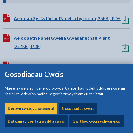
Lawrlwytho:
Aelodau Sgriwtini ar Paneli a byrddau
[26KB | PDF]
Lawrlwytho:
Aelodaeth Panel Gwella Gwasanethau Plant
[252KB | PDF]
Lawrlwytho:
Cylch Gorchwyl Paneli a Byrddau
[638KB | PDF]
Gosodiadau Cwcis
Mae ein gwefan yn defnyddio cwcis. Cyn parhau i ddefnyddio ein gwefan
Cynnwys cysylltiedig
rhaid i chi ddewis y mathau o gwcis yr ydych am eu caniatáu.
Derbyn cwcis ychwanegol
Gosodiadau cwcis
Adroddiad Blynyddol Trosolwg a Sgriwtini
Datganiad preifatrwydd a cwcis
Gwrthod cwcis ychwanegol
Ynglŷn â Sgriwtini