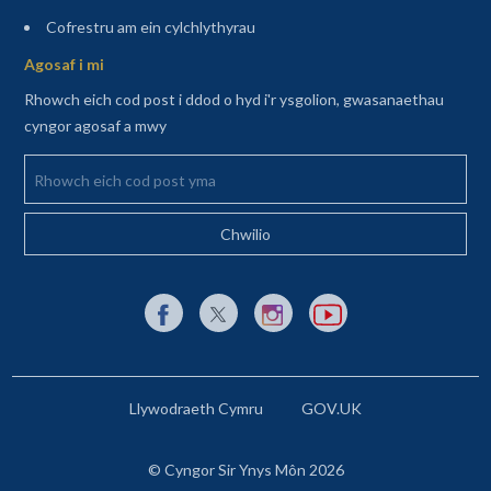
(agor mewn tab newydd)
Cofrestru am ein cylchlythyrau
Agosaf i mi
Rhowch eich cod post i ddod o hyd i'r ysgolion, gwasanaethau
cyngor agosaf a mwy
Rhowch eich cod post yma
Dolen allanol i Facebook yn agor mewn tab newydd
Dolen allanol i X (Twitter) yn agor mewn t
Dolen allanol i Instagram yn agor
Dolen allanol i YouTube y
Llywodraeth Cymru
GOV.UK
© Cyngor Sir Ynys Môn 2026