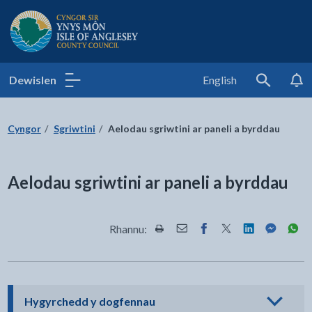
Cyngor Sir Ynys Môn
Dewislen
English
Search
Cyngor
Sgriwtini
Aelodau sgriwtini ar paneli a byrddau
Aelodau sgriwtini ar paneli a byrddau
Rhannu:
Rhannwch y dudalen hon wrth Pr
Rhannwch y dudalen hon wr
Rhannwch y dudalen h
Rhannwch y dudale
Rhannwch y d
Rhannwch
Rha
- cliciwch i weld opsiynau
Hygyrchedd y dogfennau