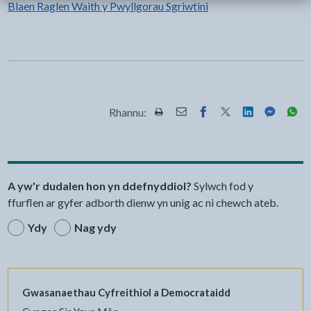
Blaen Raglen Waith y Pwyllgorau Sgriwtini
Rhannu:
Rhannwch y dudalen hon wrth Pr
Rhannwch y dudalen hon wr
Rhannwch y dudalen h
Rhannwch y dudale
Rhannwch y d
Rhannwch
Rha
A yw'r dudalen hon yn ddefnyddiol?
Sylwch fod y
ffurflen ar gyfer adborth dienw yn unig ac ni chewch ateb.
Ydy
Nag ydy
Gwasanaethau Cyfreithiol a Democrataidd