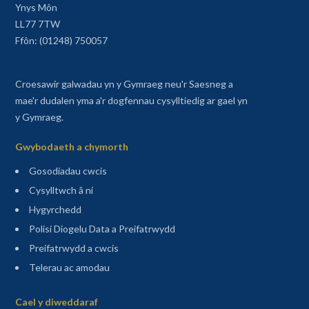
Ynys Môn
LL77 7TW
Ffôn: (01248) 750057
Croesawir galwadau yn y Gymraeg neu'r Saesneg a
mae'r dudalen yma a'r dogfennau cysylltiedig ar gael yn
y Gymraeg.
Gwybodaeth a chymorth
Gosodiadau cwcis
Cysylltwch â ni
Hygyrchedd
Polisi Diogelu Data a Preifatrwydd
Preifatrwydd a cwcis
Telerau ac amodau
Sitemap
Cael y diweddaraf