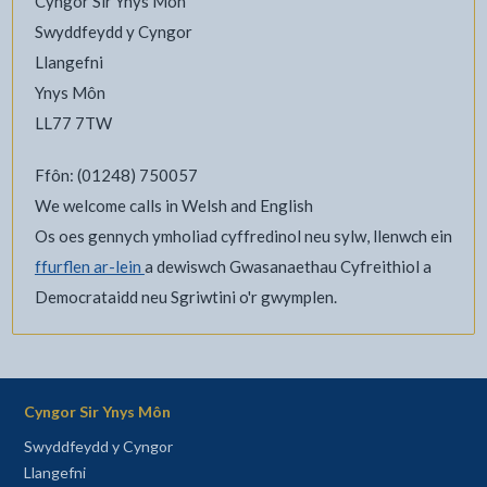
Cyngor Sir Ynys Môn
Swyddfeydd y Cyngor
Llangefni
Ynys Môn
LL77 7TW
Ffôn: (01248) 750057
We welcome calls in Welsh and English
Os oes gennych ymholiad cyffredinol neu sylw, llenwch ein
ffurflen ar-lein
a dewiswch Gwasanaethau Cyfreithiol a
Democrataidd neu Sgriwtini o'r gwymplen.
Cyngor Sir Ynys Môn
Swyddfeydd y Cyngor
Llangefni