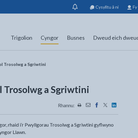
Cysylltu â ni
Fy
Dangos
hysbysiad
Trigolion
Cyngor
Busnes
Dweud eich dweu
l Trosolwg a Sgriwtini
 Trosolwg a Sgriwtini
Rhannu:
Rhannwch y dudalen hon wrt
Rhannwch y dudalen hon
Rhannwch y dudalen
Rhannwch y dud
Rhannwch y
or, rhaid i’r Pwyllgorau Trosolwg a Sgriwtini gyflwyno
Cyngor Llawn.