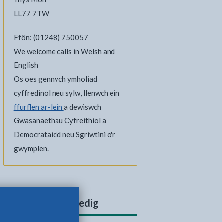
LL77 7TW
Ffôn: (01248) 750057
We welcome calls in Welsh and
English
Os oes gennych ymholiad
cyffredinol neu sylw, llenwch ein
ffurflen ar-lein
a dewiswch
Gwasanaethau Cyfreithiol a
Democrataidd neu Sgriwtini o'r
gwymplen.
Cynnwys cysylltiedig