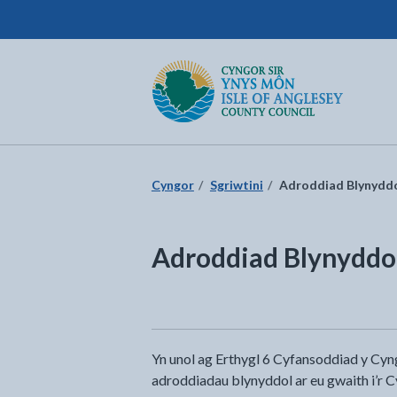
Cyngor Sir Ynys Môn
Dychwelyd i'r dudalen gartref
Cyngor
Sgriwtini
Adroddiad Blynyddo
Adroddiad Blynyddol
Yn unol ag Erthygl 6 Cyfansoddiad y Cyng
adroddiadau blynyddol ar eu gwaith i’r 