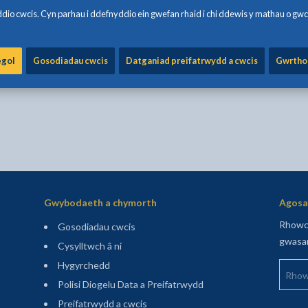
Rhannu:
Rhannwch y dudalen hon wrt
Rhannwch y dudalen hon
Rhannwch y dudalen
Rhannwch y dud
Rhannwch y
io cwcis. Cyn parhau i ddefnyddio ein gwefan rhaid i chi ddewis y mathau o gwc
egol
Gosodiadau cwcis
Datganiad preifatrwydd a cwcis
Gwrtho
ylwch fod y ffurflen ar gyfer adborth dienw yn unig ac
Gwybodaeth a chymorth
Agosaf
Rhowch
Gosodiadau cwcis
gwasan
Cysylltwch â ni
Rhowch
Hygyrchedd
Polisi Diogelu Data a Preifatrwydd
Preifatrwydd a cwcis