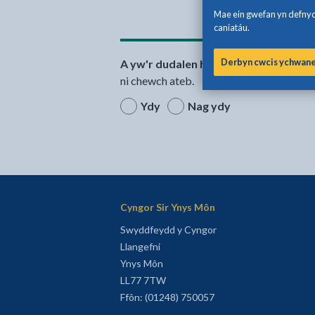
Mae ein gwefan yn defnydd
caniatáu.
Derbyn cwcis ychwan
A yw'r dudalen hon yn ddefnyddiol?
S
ni chewch ateb.
Ydy
Nag ydy
Cyngor Sir Ynys Môn
Swyddfeydd y Cyngor
Llangefni
Ynys Môn
LL77 7TW
Ffôn: (01248) 750057