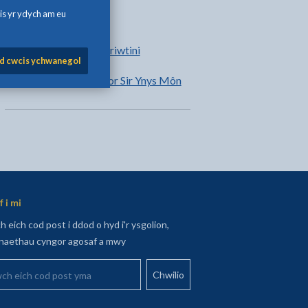
h Printio
 wrth Ebost
 hon ar Facebook - yn agor mewn tab newydd
alen hon ar Twitter - yn agor mewn tab newydd
 dudalen hon ar LinkedIn - yn agor mewn tab newydd
is yr ydych am eu
Ynglŷn â Sgriwtini
Cymerwch ran yn Sgriwtini
d cwcis ychwanegol
Cyfansoddiad Cyngor Sir Ynys Môn
 i mi
 eich cod post i ddod o hyd i'r ysgolion,
aethau cyngor agosaf a mwy
 eich cod post yma