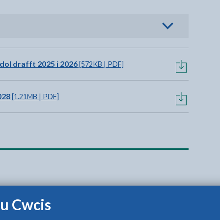
h i weld opsiynau
ol drafft 2025 i 2026
[572KB | PDF]
028
[1.21MB | PDF]
u Cwcis