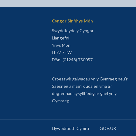
Cyngor Sir Ynys Môn
Swyddfeydd y Cyngor
Llangefni
Ynys Môn
LL77 7TW
Ffôn: (01248) 750057
Croesawir galwadau yn y Gymraeg neu'r
Saesneg a mae'r dudalen yma a'r
dogfennau cysylltiedig ar gael yn y
Gymraeg.
Llywodraeth Cymru
GOV.UK