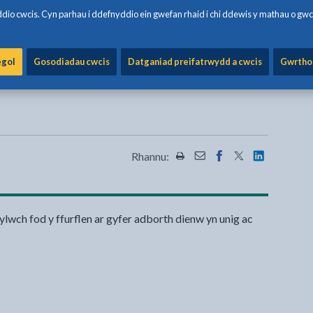
io cwcis. Cyn parhau i ddefnyddio ein gwefan rhaid i chi ddewis y mathau o gwc
egol
Gosodiadau cwcis
Datganiad preifatrwydd a cwcis
Gwrtho
Rhannu:
Rhannwch y dudalen hon wrt
Rhannwch y dudalen hon
Rhannwch y dudalen
Rhannwch y dud
Rhannwch y
ylwch fod y ffurflen ar gyfer adborth dienw yn unig ac