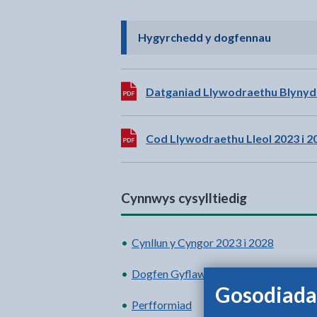
- cliciwc
Hygyrchedd y dogfennau
Lawrlwytho:
Datganiad Llywodraethu Blynydd
Lawrlwytho:
Cod Llywodraethu Lleol 2023 i 2
Cynnwys cysylltiedig
Cynllun y Cyngor 2023 i 2028
Dogfen Gyflawni Flynyddol
Gosodiada
Perfformiad