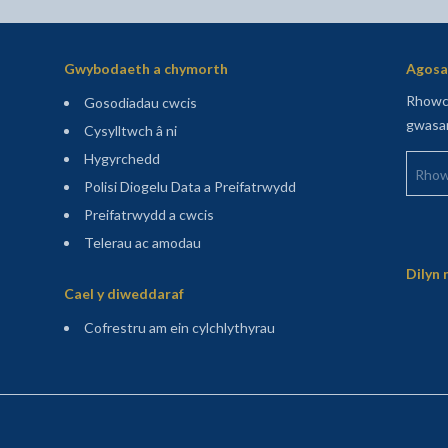
Gwybodaeth a chymorth
Agosaf
Rhowch
Gosodiadau cwcis
gwasan
Cysylltwch â ni
Rhowch
Hygyrchedd
Polisi Diogelu Data a Preifatrwydd
Preifatrwydd a cwcis
Telerau ac amodau
Sitemap
Dilyn 
Cael y diweddaraf
(agor mewn tab newydd)
Cofrestru am ein cylchlythyrau