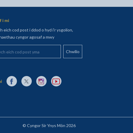
 i mi
 eich cod post i ddod o hyd i'r ysgolion,
aethau cyngor agosaf a mwy
 eich cod post yma
Dolen allanol i Facebook yn agor mewn tab newydd
Dolen allanol i X (Twitter) yn agor mewn tab newydd
Dolen allanol i Instagram yn agor mewn tab newydd
Dolen allanol i YouTube yn agor mewn tab 
ni
© Cyngor Sir Ynys Môn 2026