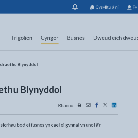
Cysylltu â ni
Fy
Dangos
hysbysiad
Trigolion
Cyngor
Busnes
Dweud eich dweu
draethu Blynyddol
ethu Blynyddol
Rhannu:
Rhannwch y dudalen hon wrt
Rhannwch y dudalen hon
Rhannwch y dudalen
Rhannwch y dud
Rhannwch y
crhau bod ei fusnes yn cael ei gynnal yn unol â'r