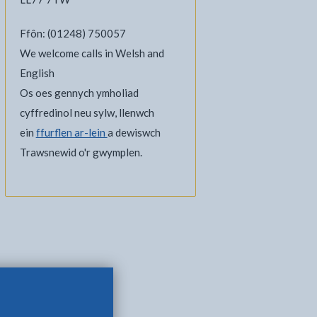
Ffôn: (01248) 750057
We welcome calls in Welsh and
English
Os oes gennych ymholiad
cyffredinol neu sylw, llenwch
ein
ffurflen ar-lein
a dewiswch
Trawsnewid o'r gwymplen.