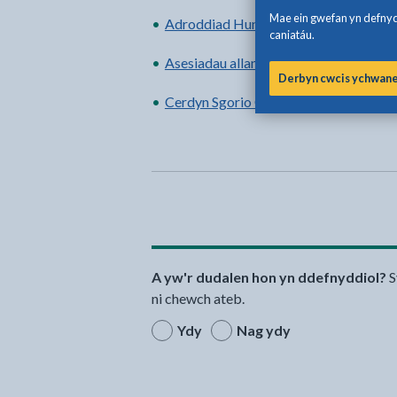
Mae ein gwefan yn defnydd
Adroddiad Hunanasesu
caniatáu.
Asesiadau allanol
Derbyn cwcis ychwan
Cerdyn Sgorio Corfforaethol
A yw'r dudalen hon yn ddefnyddiol?
S
ni chewch ateb.
Ydy
Nag ydy