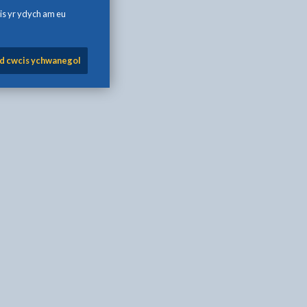
is yr ydych am eu
d cwcis ychwanegol
h Printio
 wrth Ebost
 hon ar Facebook - yn agor mewn tab newydd
alen hon ar Twitter - yn agor mewn tab newydd
 dudalen hon ar LinkedIn - yn agor mewn tab newydd