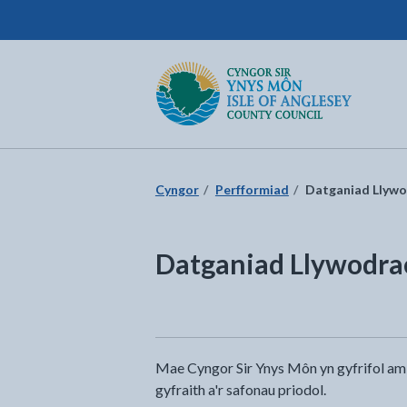
Cyngor Sir Ynys Môn
Dychwelyd i'r dudalen gartref
Cyngor
Perfformiad
Datganiad Llywo
Datganiad Llywodra
Mae Cyngor Sir Ynys Môn yn gyfrifol am si
gyfraith a'r safonau priodol.