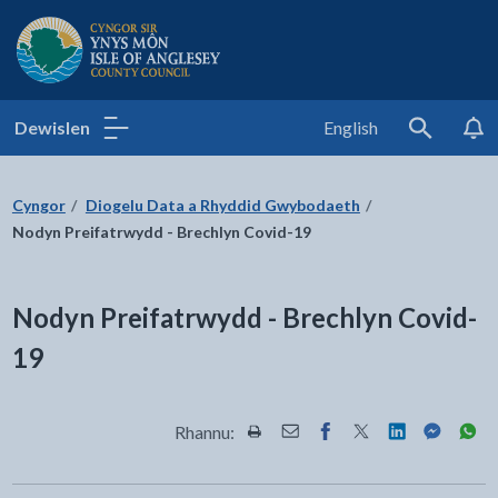
Cyngor Sir Ynys Môn
Dewislen
English
Search
Cyngor
Diogelu Data a Rhyddid Gwybodaeth
Nodyn Preifatrwydd - Brechlyn Covid-19
Nodyn Preifatrwydd - Brechlyn Covid-
19
Rhannu:
Rhannwch y dudalen hon wrth Pr
Rhannwch y dudalen hon wr
Rhannwch y dudalen h
Rhannwch y dudale
Rhannwch y d
Rhannwch
Rha