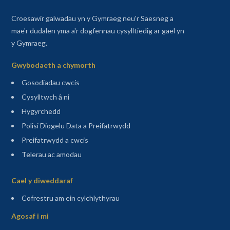
Croesawir galwadau yn y Gymraeg neu'r Saesneg a
mae'r dudalen yma a'r dogfennau cysylltiedig ar gael yn
y Gymraeg.
Gwybodaeth a chymorth
Gosodiadau cwcis
Cysylltwch â ni
Hygyrchedd
Polisi Diogelu Data a Preifatrwydd
Preifatrwydd a cwcis
Telerau ac amodau
Sitemap
Cael y diweddaraf
(agor mewn tab newydd)
Cofrestru am ein cylchlythyrau
Agosaf i mi