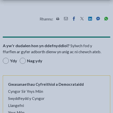
Rhannu:
Rhannwch y dudalen hon wrth Pr
Rhannwch y dudalen hon wr
Rhannwch y dudalen h
Rhannwch y dudale
Rhannwch y d
Rhannwch
Rha
A yw'r dudalen hon yn ddefnyddiol?
Sylwch fod y
ffurflen ar gyfer adborth dienw yn unig ac ni chewch ateb.
Ydy
Nag ydy
Gwasanaethau Cyfreithiol a Democrataidd
Cyngor Sir Ynys Môn
Swyddfeydd y Cyngor
Llangefni
Ynys Môn