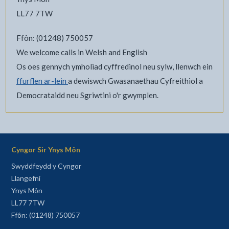
LL77 7TW
Ffôn: (01248) 750057
We welcome calls in Welsh and English
Os oes gennych ymholiad cyffredinol neu sylw, llenwch ein
ffurflen ar-lein
a dewiswch Gwasanaethau Cyfreithiol a
Democrataidd neu Sgriwtini o'r gwymplen.
Cyngor Sir Ynys Môn
Swyddfeydd y Cyngor
Llangefni
Ynys Môn
LL77 7TW
Ffôn: (01248) 750057