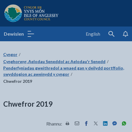
Cyngor Sir Ynys Môn
Dewislen
English
Search
Cyngor
Cynghorwyr, Aelodau Seneddol ac Aelodau'r Senedd
Penderfyniadau gweithredol a wnaed gan y deilydd portffolio,
swyddogion ac aweinydd y cyngor
Chwefror 2019
Chwefror 2019
Rhannu:
Rhannwch y dudalen hon wrth Pr
Rhannwch y dudalen hon wr
Rhannwch y dudalen h
Rhannwch y dudale
Rhannwch y d
Rhannwch
Rha