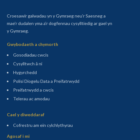
Croesawir galwadau yn y Gymraeg neu'r Saesneg a
mae'r dudalen yma a'r dogfennau cysylltiedig ar gael yn
y Gymraeg.
Gwybodaeth a chymorth
Gosodiadau cwcis
Cysylltwch â ni
Hygyrchedd
Polisi Diogelu Data a Preifatrwydd
Preifatrwydd a cwcis
Telerau ac amodau
Sitemap
Cael y diweddaraf
(agor mewn tab newydd)
Cofrestru am ein cylchlythyrau
Agosaf i mi