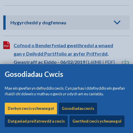
- cliciwch i weld opsiynau
Hygyrchedd y dogfennau
Lawrlwytho:
Cofnod o Benderfyniad gweithredol a wnaed
gan y Deilydd Portffolio ar gyfer Priffyrdd,
Gwastraff ac Eiddo - 06/02/2019
[1.60MB | PDF]
Gosodiadau Cwcis
Lawrlwytho:
Cofnod o Benderfyniad Gweithredol a wnaed
Mae ein gwefan yn defnyddio cwcis. Cyn parhau i ddefnyddio ein gwefan
gan y Deilydd Portffolio ar gyfer Gwasanaethau
rhaid i chi ddewis y mathau o gwcis yr ydych am eu caniatáu.
Cymdeithasol- 06/02/2019
[1.77MB | PDF]
Derbyn cwcis ychwanegol
Gosodiadau cwcis
Datganiad preifatrwydd a cwcis
Gwrthod cwcis ychwanegol