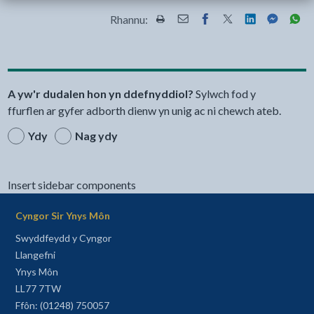
Rhannu:
Rhannwch y dudalen hon wrth Pr
Rhannwch y dudalen hon wr
Rhannwch y dudalen h
Rhannwch y dudale
Rhannwch y d
Rhannwch
Rha
A yw'r dudalen hon yn ddefnyddiol?
Sylwch fod y
ffurflen ar gyfer adborth dienw yn unig ac ni chewch ateb.
Ydy
Nag ydy
Insert sidebar components
Cyngor Sir Ynys Môn
Swyddfeydd y Cyngor
Llangefni
Ynys Môn
LL77 7TW
Ffôn: (01248) 750057