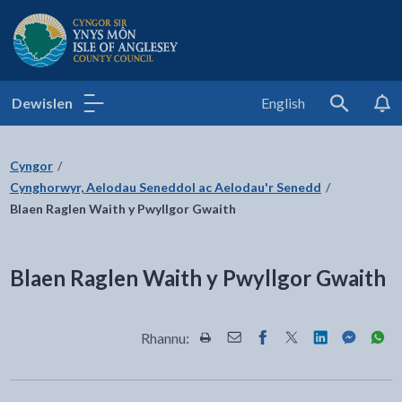
Cyngor Sir Ynys Môn
Dewislen
English
Search
Cyngor
Cynghorwyr, Aelodau Seneddol ac Aelodau'r Senedd
Blaen Raglen Waith y Pwyllgor Gwaith
Blaen Raglen Waith y Pwyllgor Gwaith
Rhannu:
Rhannwch y dudalen hon wrth Pr
Rhannwch y dudalen hon wr
Rhannwch y dudalen h
Rhannwch y dudale
Rhannwch y d
Rhannwch
Rha