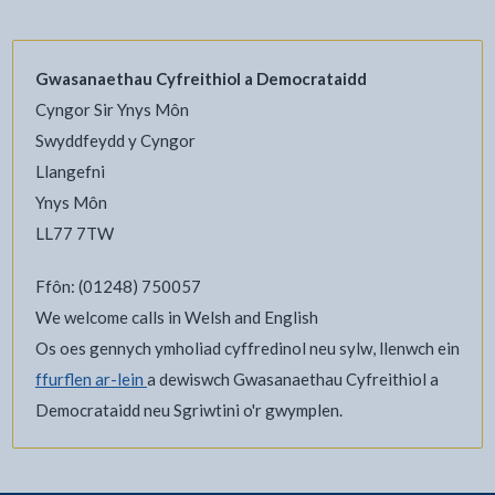
Gwasanaethau Cyfreithiol a Democrataidd
Cyngor Sir Ynys Môn
Swyddfeydd y Cyngor
Llangefni
Ynys Môn
LL77 7TW
Ffôn: (01248) 750057
We welcome calls in Welsh and English
Os oes gennych ymholiad cyffredinol neu sylw, llenwch ein
ffurflen ar-lein
a dewiswch Gwasanaethau Cyfreithiol a
Democrataidd neu Sgriwtini o'r gwymplen.