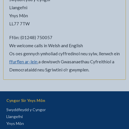
Llangefni
Ynys Môn
LL77 7TW
Ffôn: (01248) 750057
We welcome calls in Welsh and English
Os oes gennych ymholiad cyffredinol neu sylw, llenwch ein
ffurflen ar-lein
a dewiswch Gwasanaethau Cyfreithiol a
Democrataidd neu Sgriwtini o'r gwymplen.
Cyngor Sir Ynys Môn
Swyddfeydd y Cyngor
Llangefni
Ynys Môn