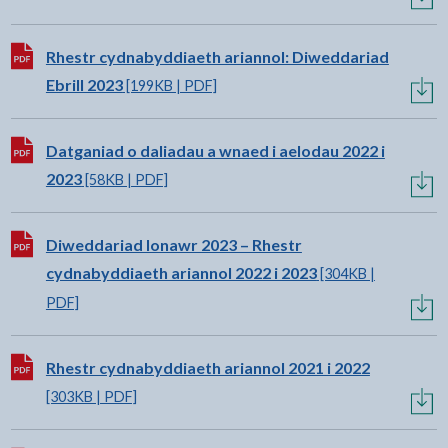
Lawrlwytho:
Rhestr cydnabyddiaeth ariannol: Diweddariad
Ebrill 2023
[199KB | PDF]
Lawrlwytho:
Datganiad o daliadau a wnaed i aelodau 2022 i
2023
[58KB | PDF]
Lawrlwytho:
Diweddariad Ionawr 2023 – Rhestr
cydnabyddiaeth ariannol 2022 i 2023
[304KB |
PDF]
Lawrlwytho:
Rhestr cydnabyddiaeth ariannol 2021 i 2022
[303KB | PDF]