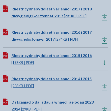
Lawrlwytho:
Rhestr cydnabyddiaeth ariannol 2017 i 2018
diwygiedig Gorffennaf 2017
[281KB | PDF]
Lawrlwytho:
Rhestr cydnabyddiaeth ariannol 2016 i 2017
diwygiedig Ionawr 2017
[274KB | PDF]
Lawrlwytho:
Rhestr cydnabyddiaeth ariannol 2015 i 2016
[198KB | PDF]
Lawrlwytho:
Rhestr cydnabyddiaeth ariannol 2014 i 2015
[238KB | PDF]
Lawrlwytho:
Datganiad o daliadau a wnaed i aelodau 2023 i
2024
[29KB | PDF]