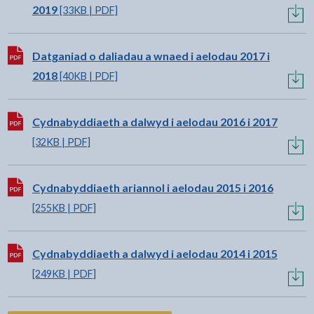
2019
[33KB | PDF]
Lawrlwytho:
Datganiad o daliadau a wnaed i aelodau 2017 i
2018
[40KB | PDF]
Lawrlwytho:
Cydnabyddiaeth a dalwyd i aelodau 2016 i 2017
[32KB | PDF]
Lawrlwytho:
Cydnabyddiaeth ariannol i aelodau 2015 i 2016
[255KB | PDF]
Lawrlwytho:
Cydnabyddiaeth a dalwyd i aelodau 2014 i 2015
[249KB | PDF]