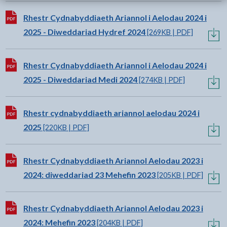
Lawrlwytho:
Rhestr Cydnabyddiaeth Ariannol i Aelodau 2024 i
2025 - Diweddariad Hydref 2024
[269KB | PDF]
Lawrlwytho:
Rhestr Cydnabyddiaeth Ariannol i Aelodau 2024 i
2025 - Diweddariad Medi 2024
[274KB | PDF]
Lawrlwytho:
Rhestr cydnabyddiaeth ariannol aelodau 2024 i
2025
[220KB | PDF]
Lawrlwytho:
Rhestr Cydnabyddiaeth Ariannol Aelodau 2023 i
2024: diweddariad 23 Mehefin 2023
[205KB | PDF]
Lawrlwytho:
Rhestr Cydnabyddiaeth Ariannol Aelodau 2023 i
2024: Mehefin 2023
[204KB | PDF]