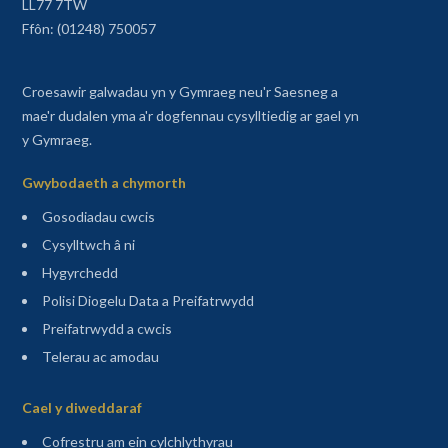
LL77 7TW
Ffôn: (01248) 750057
Croesawir galwadau yn y Gymraeg neu'r Saesneg a
mae'r dudalen yma a'r dogfennau cysylltiedig ar gael yn
y Gymraeg.
Gwybodaeth a chymorth
Gosodiadau cwcis
Cysylltwch â ni
Hygyrchedd
Polisi Diogelu Data a Preifatrwydd
Preifatrwydd a cwcis
Telerau ac amodau
Sitemap
Cael y diweddaraf
(agor mewn tab newydd)
Cofrestru am ein cylchlythyrau