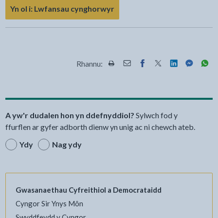
Yn ol i: Lwfansau cynghorwyr
Rhannu:
Rhannwch y dudalen hon wrth Pr
Rhannwch y dudalen hon wr
Rhannwch y dudalen h
Rhannwch y dudale
Rhannwch y d
Rhannwch
Rha
A yw'r dudalen hon yn ddefnyddiol?
Sylwch fod y
ffurflen ar gyfer adborth dienw yn unig ac ni chewch ateb.
Ydy
Nag ydy
Gwasanaethau Cyfreithiol a Democrataidd
Cyngor Sir Ynys Môn
Swyddfeydd y Cyngor