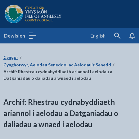
Cyngor Sir Ynys Môn
Dewislen
English
Search
Cyngor
Cynghorwyr, Aelodau Seneddol ac Aelodau'r Senedd
Archif: Rhestrau cydnabyddiaeth ariannol i aelodau a
Datganiadau o daliadau a wnaed i aelodau
Archif: Rhestrau cydnabyddiaeth
ariannol i aelodau a Datganiadau o
daliadau a wnaed i aelodau