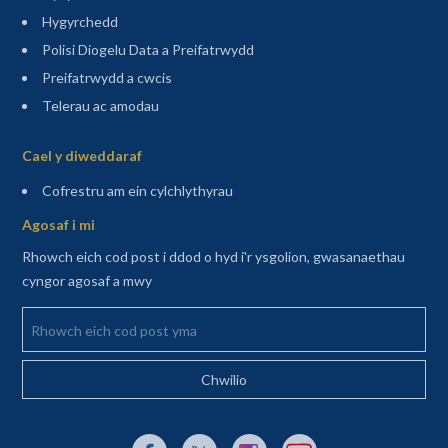
Hygyrchedd
Polisi Diogelu Data a Preifatrwydd
Preifatrwydd a cwcis
Telerau ac amodau
Sitemap
Cael y diweddaraf
(agor mewn tab newydd)
Cofrestru am ein cylchlythyrau
Agosaf i mi
Rhowch eich cod post i ddod o hyd i'r ysgolion, gwasanaethau
cyngor agosaf a mwy
Rhowch eich cod post yma
Dolen allanol i Facebook yn agor mewn tab newydd
Dolen allanol i X (Twitter) yn agor mewn t
Dolen allanol i Instagram yn agor
Dolen allanol i YouTube y