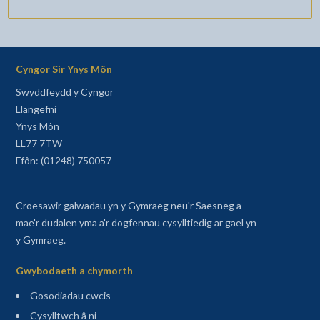
Cyngor Sir Ynys Môn
Swyddfeydd y Cyngor
Llangefni
Ynys Môn
LL77 7TW
Ffôn: (01248) 750057
Croesawir galwadau yn y Gymraeg neu'r Saesneg a
mae'r dudalen yma a'r dogfennau cysylltiedig ar gael yn
y Gymraeg.
Gwybodaeth a chymorth
Gosodiadau cwcis
Cysylltwch â ni