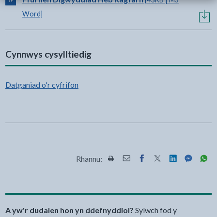
Word]
Cynnwys cysylltiedig
Datganiad o'r cyfrifon
Rhannu:
Rhannwch y dudalen hon wrth Pr
Rhannwch y dudalen hon wr
Rhannwch y dudalen h
Rhannwch y dudale
Rhannwch y d
Rhannwch
Rha
A yw'r dudalen hon yn ddefnyddiol?
Sylwch fod y