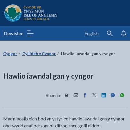
Cyngor Sir Ynys Môn
Dewislen
English
Search
Cyngor
Cyllideb y Cyngor
Hawlio iawndal gan y cyngor
Hawlio iawndal gan y cyngor
Rhannu:
Rhannwch y dudalen hon wrth Pr
Rhannwch y dudalen hon wr
Rhannwch y dudalen h
Rhannwch y dudale
Rhannwch y d
Rhannwch
Rha
Mae’n bosib eich bod yn ystyried hawlio iawndal gan y cyngor
oherwydd anaf personnol, difrod i neu golli eiddo.