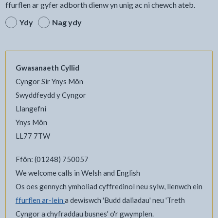
ffurflen ar gyfer adborth dienw yn unig ac ni chewch ateb.
Ydy
Nag ydy
Gwasanaeth Cyllid
Cyngor Sir Ynys Môn
Swyddfeydd y Cyngor
Llangefni
Ynys Môn
LL77 7TW
Ffôn: (01248) 750057
We welcome calls in Welsh and English
Os oes gennych ymholiad cyffredinol neu sylw, llenwch ein
ffurflen ar-lein
a dewiswch 'Budd daliadau' neu 'Treth
Cyngor a chyfraddau busnes' o'r gwymplen.