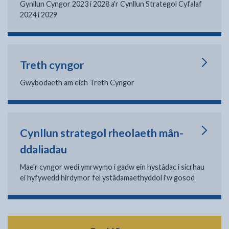
Gynllun Cyngor 2023 i 2028 a'r Cynllun Strategol Cyfalaf
2024 i 2029
Treth cyngor
Gwybodaeth am eich Treth Cyngor
Cynllun strategol rheolaeth mân-
ddaliadau
Mae'r cyngor wedi ymrwymo i gadw ein hystâdac i sicrhau
ei hyfywedd hirdymor fel ystâdamaethyddol i'w gosod