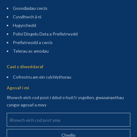
Gosodiadau cwcis
Cysylltwch â ni
Hygyrchedd
Polisi Diogelu Data a Preifatrwydd
Preifatrwydd a cwcis
Telerau ac amodau
Sitemap
Cael y diweddaraf
(agor mewn tab newydd)
Cofrestru am ein cylchlythyrau
Agosaf i mi
Rhowch eich cod post i ddod o hyd i'r ysgolion, gwasanaethau
cyngor agosaf a mwy
Rhowch eich cod post yma