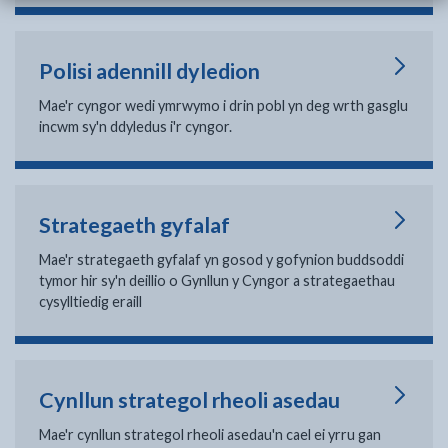
Polisi adennill dyledion
Mae'r cyngor wedi ymrwymo i drin pobl yn deg wrth gasglu
incwm sy'n ddyledus i'r cyngor.
Strategaeth gyfalaf
Mae'r strategaeth gyfalaf yn gosod y gofynion buddsoddi
tymor hir sy'n deillio o Gynllun y Cyngor a strategaethau
cysylltiedig eraill
Cynllun strategol rheoli asedau
Mae'r cynllun strategol rheoli asedau'n cael ei yrru gan