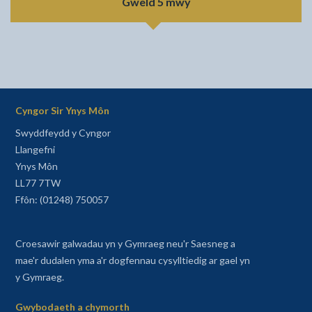
Gweld 5 mwy
Cyngor Sir Ynys Môn
Swyddfeydd y Cyngor
Llangefni
Ynys Môn
LL77 7TW
Ffôn: (01248) 750057
Croesawir galwadau yn y Gymraeg neu'r Saesneg a
mae'r dudalen yma a'r dogfennau cysylltiedig ar gael yn
y Gymraeg.
Gwybodaeth a chymorth