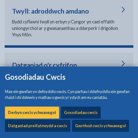
Twyll: adroddwch amdano
Bydd cyflawni twyll yn erbyn y Cyngor yn cael effaith
uniongyrchol ar y gwasanaethau a ddarperir i drigolion
Ynys Môn.
Datganiad o'r cyfrifon
Gosodiadau Cwcis
Mae'r datganiad cyfrifon yn egluro cyllid y cyngor yn ystod
blwyddyn ariannol.
Mae ein gwefan yn defnyddio cwcis. Cyn parhau i ddefnyddio ein gwefan
rhaid i chi ddewis y mathau o gwcis yr ydych am eu caniatáu.
Llyfr y Gyllideb
Derbyn cwcis ychwanegol
Gosodiadau cwcis
Mae Llyfr y Gyllideb yn darparu gwybodaeth fanwl a
Datganiad preifatrwydd a cwcis
Gwrthod cwcis ychwanegol
dadansoddiad o wasanaethau.