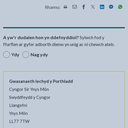
Rhannu:
Rhannwch y dudalen hon wrth Pr
Rhannwch y dudalen hon wr
Rhannwch y dudalen h
Rhannwch y dudale
Rhannwch y d
Rhannwch
Rha
A yw'r dudalen hon yn ddefnyddiol?
Sylwch fod y
ffurflen ar gyfer adborth dienw yn unig ac ni chewch ateb.
Ydy
Nag ydy
Gwasanaeth Iechyd y Porthladd
Cyngor Sir Ynys Môn
Swyddfeydd y Cyngor
Llangefni
Ynys Môn
LL77 7TW