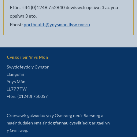
Ffôn: +44 (0)1248 752840 dewiswch opsiwn 3 ac yna
opsiwn 3 eto.
Ebost:
porthealth@ynysmon.llyw.cymru
Cyngor Sir Ynys Môn
Swyddfeydd y Cyngor
Llangefni
Ynys Môn
LL77 7TW
Ffôn: (01248) 750057
Croesawir galwadau yn y Gymraeg neu'r Saesneg a
mae'r dudalen yma a'r dogfennau cysylltiedig ar gael yn
y Gymraeg.