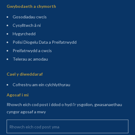
Gwybodaeth a chymorth
Gosodiadau cwcis
Cysylltwch â ni
Hygyrchedd
Polisi Diogelu Data a Preifatrwydd
Preifatrwydd a cwcis
Telerau ac amodau
Sitemap
Cael y diweddaraf
(agor mewn tab newydd)
Cofrestru am ein cylchlythyrau
Agosaf i mi
Rhowch eich cod post i ddod o hyd i'r ysgolion, gwasanaethau
cyngor agosaf a mwy
Rhowch eich cod post yma