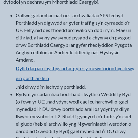
dyfodol yn dechrau ym Mhorthladd Caergybi.
Gallwn gadarnhau nad oes archwiliadau SPS Iechyd
Porthladd yn digwydd ar gyfer traffig sy’n cyrraedd o’r
UE. Felly, nid oes ffioedd archwilio yn dod i rym. Mae un
eithriad, a hynny yw symud pysgod a chynnyrch pysgod
drwy Borthladd Caergybi ar gyfer rheolyddion Pysgota
Anghyfreithlon ac Anrheoleiddiedig nas Hysbysir
Amdano.
Dylid darparu hysbysiad ar gyfer y mewnforion hyn drwy
ein porth ar-lein
, nid drwy dîm iechyd y porthladd.
Rydym yn cadarnhau bod rhaid i lwythi o Weddill y Byd
(o fewn yr UE), nad ydynt wedi cael eu harchwilio, gael
mynediad i’r DU drwy borthladd arall os ydynt yn dilyn
llwybr mewnforio T2. Rhaid i gynnyrch o’r fath sy’n cael
ei gludo (heb ei archwilio yng Ngweriniaeth Iwerddon o
darddiad Gweddill y Byd) gael mynediad i’r DU drwy