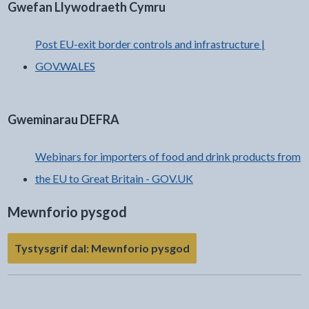
Gwefan Llywodraeth Cymru
Post EU-exit border controls and infrastructure |
GOV.WALES
Gweminarau DEFRA
Webinars for importers of food and drink products from
the EU to Great Britain - GOV.UK
Mewnforio pysgod
- bydd y ddolen yn agor
Tystysgrif dal: Mewnforio pysgod