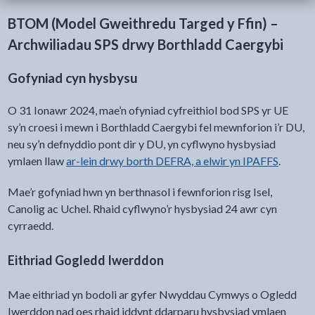
BTOM (Model Gweithredu Targed y Ffin) –
Archwiliadau SPS drwy Borthladd Caergybi
Gofyniad cyn hysbysu
O 31 Ionawr 2024, mae’n ofyniad cyfreithiol bod SPS yr UE
sy’n croesi i mewn i Borthladd Caergybi fel mewnforion i’r DU,
neu sy’n defnyddio pont dir y DU, yn cyflwyno hysbysiad
ymlaen llaw
ar-lein drwy borth DEFRA, a elwir yn IPAFFS
.
Mae’r gofyniad hwn yn berthnasol i fewnforion risg Isel,
Canolig ac Uchel. Rhaid cyflwyno’r hysbysiad 24 awr cyn
cyrraedd.
Eithriad Gogledd Iwerddon
Mae eithriad yn bodoli ar gyfer Nwyddau Cymwys o Ogledd
Iwerddon nad oes rhaid iddynt ddarparu hysbysiad ymlaen