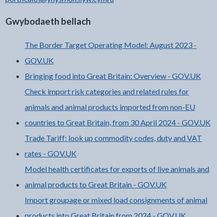
Gwybodaeth bellach
The Border Target Operating Model: August 2023 -
GOV.UK
Bringing food into Great Britain: Overview - GOV.UK
Check import risk categories and related rules for
animals and animal products imported from non-EU
countries to Great Britain, from 30 April 2024 - GOV.UK
Trade Tariff: look up commodity codes, duty and VAT
rates - GOV.UK
Model health certificates for exports of live animals and
animal products to Great Britain - GOV.UK
Import groupage or mixed load consignments of animal
products into Great Britain from 2024 - GOV.UK