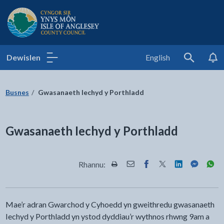
Cyngor Sir Ynys Môn
Dewislen
English
Search
Busnes
Gwasanaeth Iechyd y Porthladd
Gwasanaeth Iechyd y Porthladd
Rhannu:
Rhannwch y dudalen hon wrth Pr
Rhannwch y dudalen hon wr
Rhannwch y dudalen h
Rhannwch y dudale
Rhannwch y d
Rhannwch
Rha
Mae’r adran Gwarchod y Cyhoedd yn gweithredu gwasanaeth
Iechyd y Porthladd yn ystod dyddiau’r wythnos rhwng 9am a