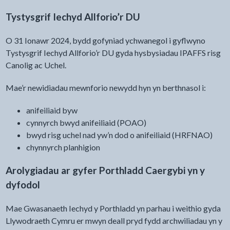
Tystysgrif Iechyd Allforio’r DU
O 31 Ionawr 2024, bydd gofyniad ychwanegol i gyflwyno
Tystysgrif Iechyd Allforio’r DU gyda hysbysiadau IPAFFS risg
Canolig ac Uchel.
Mae’r newidiadau mewnforio newydd hyn yn berthnasol i:
anifeiliaid byw
cynnyrch bwyd anifeiliaid (POAO)
bwyd risg uchel nad yw’n dod o anifeiliaid (HRFNAO)
chynnyrch planhigion
Arolygiadau ar gyfer Porthladd Caergybi yn y
dyfodol
Mae Gwasanaeth Iechyd y Porthladd yn parhau i weithio gyda
Llywodraeth Cymru er mwyn deall pryd fydd archwiliadau yn y