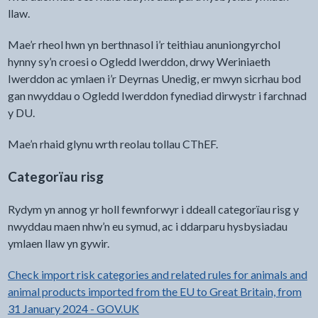
llaw.
Mae’r rheol hwn yn berthnasol i’r teithiau anuniongyrchol
hynny sy’n croesi o Ogledd Iwerddon, drwy Weriniaeth
Iwerddon ac ymlaen i’r Deyrnas Unedig, er mwyn sicrhau bod
gan nwyddau o Ogledd Iwerddon fynediad dirwystr i farchnad
y DU.
Mae’n rhaid glynu wrth reolau tollau CThEF.
Categorïau risg
Rydym yn annog yr holl fewnforwyr i ddeall categorïau risg y
nwyddau maen nhw’n eu symud, ac i ddarparu hysbysiadau
ymlaen llaw yn gywir.
Check import risk categories and related rules for animals and
animal products imported from the EU to Great Britain, from
31 January 2024 - GOV.UK