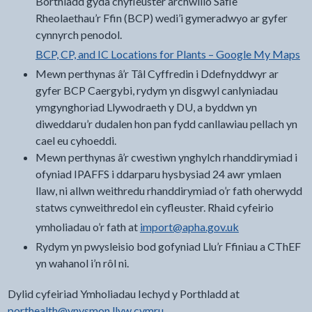
Borthladd gyda chyfleuster archwilio Safle
Rheolaethau’r Ffin (BCP) wedi’i gymeradwyo ar gyfer
cynnyrch penodol.
BCP, CP, and IC Locations for Plants – Google My Maps
Mewn perthynas â’r Tâl Cyffredin i Ddefnyddwyr ar
gyfer BCP Caergybi, rydym yn disgwyl canlyniadau
ymgynghoriad Llywodraeth y DU, a byddwn yn
diweddaru’r dudalen hon pan fydd canllawiau pellach yn
cael eu cyhoeddi.
Mewn perthynas â’r cwestiwn ynghylch rhanddirymiad i
ofyniad IPAFFS i ddarparu hysbysiad 24 awr ymlaen
llaw, ni allwn weithredu rhanddirymiad o’r fath oherwydd
statws cynweithredol ein cyfleuster. Rhaid cyfeirio
ymholiadau o’r fath at
import@apha.gov.uk
Rydym yn pwysleisio bod gofyniad Llu’r Ffiniau a CThEF
yn wahanol i’n rôl ni.
Dylid cyfeiriad Ymholiadau Iechyd y Porthladd at
porthealth@ynysmon.llyw.cymru