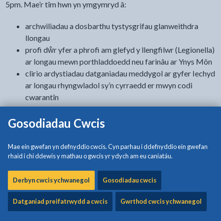
5pm. Mae’r tîm hwn yn ymgymryd â:
archwiliadau a dosbarthu tystysgrifau glanweithdra
llongau
profi dŵr yfer a phrofi am glefyd y llengfilwr (Legionella)
ar longau mewn porthladdoedd neu farinâu ar Ynys Môn
clirio ardystiadau datganiadau meddygol ar gyfer Iechyd
ar longau rhyngwladol sy’n cyrraedd er mwyn codi
cwarantîn
rheolyddion clefydau heintus
Gosodiadau Cwcis
diogelwch bwyd ar longau mewn porthladdoedd
llesiant y criw ar longau mewn porthladdoedd
rheolyddion mewnforio ar gyfer
Mae ein gwefan yn defnyddio cwcis. Cyn parhau i ddefnyddio ein gwefan
deunydd plastig sy’n cyffwrdd bwyd
rhaid i chi ddewis y mathau o gwcis yr ydych am eu caniatáu.
cynnyrch organig
bwyd a bwyd anifeiliaid sydd angen gwiriad Iechyd
Derbyn cwcis ychwanegol
Gosodiadau cwcis
a Ffytoiechydol wrth y ffin
Datganiad preifatrwydd a cwcis
Gwrthod cwcis ychwanegol
clirio cynnyrch pysgodfa yn unol â deddfwriaeth pysgota
anghyfreithlon ac anrheoleiddiedig nas hysbysir amdano