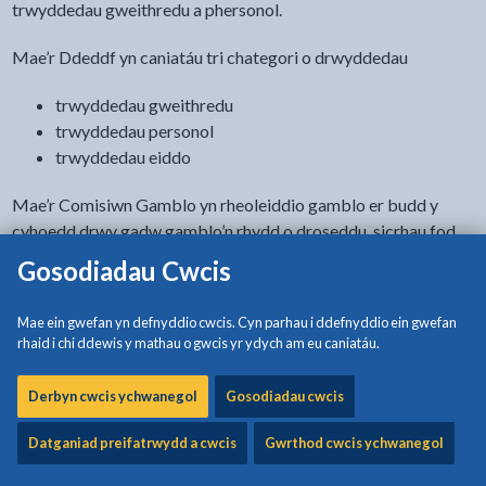
trwyddedau gweithredu a phersonol.
Mae’r Ddeddf yn caniatáu tri chategori o drwyddedau
trwyddedau gweithredu
trwyddedau personol
trwyddedau eiddo
Mae’r Comisiwn Gamblo yn rheoleiddio gamblo er budd y
cyhoedd drwy gadw gamblo’n rhydd o droseddu, sicrhau fod
gamblo’n cael ei gynnal yn deg ac yn agored a gwarchod plant
Gosodiadau Cwcis
a’r bregus.
Mae ein gwefan yn defnyddio cwcis. Cyn parhau i ddefnyddio ein gwefan
Bydd y Comisiwn yn dal i gyflwyno canllawiau i awdurdodau
rhaid i chi ddewis y mathau o gwcis yr ydych am eu caniatáu.
lleol ynghylch y modd y dylent reoli gamblo a darparu ar ei
gyfer a gallai hynny hefyd gynnwys darpariaethau ar gyfer
Derbyn cwcis ychwanegol
Gosodiadau cwcis
hysbysebu darpariaethau gamblo.
Datganiad preifatrwydd a cwcis
Gwrthod cwcis ychwanegol
- bydd y ddolen y
Cais am trwydded peiriant hapchwarae