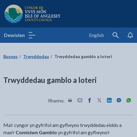
Cyngor Sir Ynys Môn
Dewislen
English
Search
Busnes
Trwyddedau
Trwyddedau gamblo a loteri
Trwyddedau gamblo a loteri
Rhannu:
Rhannwch y dudalen hon wrth Pr
Rhannwch y dudalen hon wr
Rhannwch y dudalen h
Rhannwch y dudale
Rhannwch y d
Rhannwch
Rha
Ma’r cyngor yn gyfrifol am gyflwyno trwyddedau eiddo a
mae’r
Comisiwn Gamblo
yn gyfrifol am gyflwyno’r