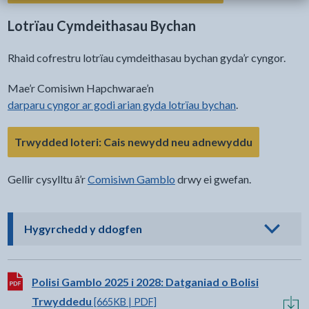
Lotrïau Cymdeithasau Bychan
Rhaid cofrestru lotrïau cymdeithasau bychan gyda’r cyngor.
Mae’r Comisiwn Hapchwarae’n
darparu cyngor ar godi arian gyda lotrïau bychan
.
- bydd y dd
Trwydded loteri: Cais newydd neu adnewyddu
Gellir cysylltu â’r
Comisiwn Gamblo
drwy ei gwefan.
- cliciwch i weld opsiynau
Hygyrchedd y ddogfen
Lawrlwytho:
Polisi Gamblo 2025 i 2028: Datganiad o Bolisi
Trwyddedu
[665KB | PDF]