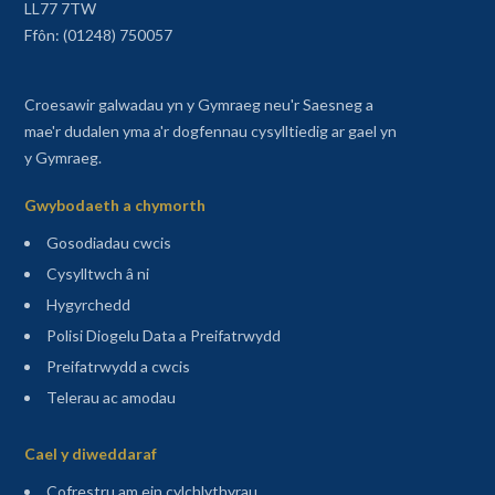
LL77 7TW
Ffôn: (01248) 750057
Croesawir galwadau yn y Gymraeg neu'r Saesneg a
mae'r dudalen yma a'r dogfennau cysylltiedig ar gael yn
y Gymraeg.
Gwybodaeth a chymorth
Gosodiadau cwcis
Cysylltwch â ni
Hygyrchedd
Polisi Diogelu Data a Preifatrwydd
Preifatrwydd a cwcis
Telerau ac amodau
Sitemap
Cael y diweddaraf
(agor mewn tab newydd)
Cofrestru am ein cylchlythyrau