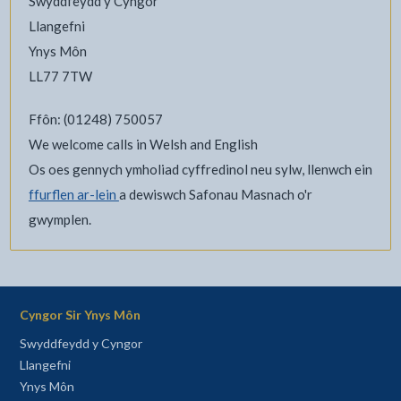
Swyddfeydd y Cyngor
Llangefni
Ynys Môn
LL77 7TW
Ffôn: (01248) 750057
We welcome calls in Welsh and English
Os oes gennych ymholiad cyffredinol neu sylw, llenwch ein
ffurflen ar-lein
a dewiswch Safonau Masnach o'r
gwymplen.
Cyngor Sir Ynys Môn
Swyddfeydd y Cyngor
Llangefni
Ynys Môn