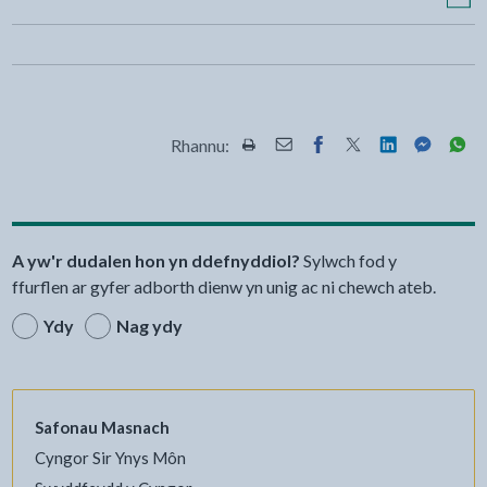
Rhannu:
Rhannwch y dudalen hon wrth Pr
Rhannwch y dudalen hon wr
Rhannwch y dudalen h
Rhannwch y dudale
Rhannwch y d
Rhannwch
Rha
A yw'r dudalen hon yn ddefnyddiol?
Sylwch fod y
ffurflen ar gyfer adborth dienw yn unig ac ni chewch ateb.
Ydy
Nag ydy
Safonau Masnach
Cyngor Sir Ynys Môn