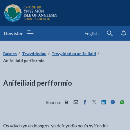
Cyngor Sir Ynys Môn
Dewislen
English
Search
Busnes
Trwyddedau
Trwyddedau anifeiliaid
Anifeiliaid perfformio
Anifeiliaid perfformio
Rhannu:
Rhannwch y dudalen hon wrth Pr
Rhannwch y dudalen hon wr
Rhannwch y dudalen h
Rhannwch y dudale
Rhannwch y d
Rhannwch
Rha
Os ydych yn arddangos, yn defnyddio neu’n hyfforddi