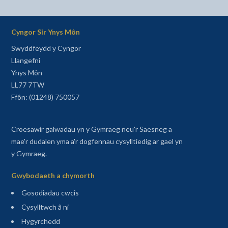
Cyngor Sir Ynys Môn
Swyddfeydd y Cyngor
Llangefni
Ynys Môn
LL77 7TW
Ffôn: (01248) 750057
Croesawir galwadau yn y Gymraeg neu'r Saesneg a
mae'r dudalen yma a'r dogfennau cysylltiedig ar gael yn
y Gymraeg.
Gwybodaeth a chymorth
Gosodiadau cwcis
Cysylltwch â ni
Hygyrchedd