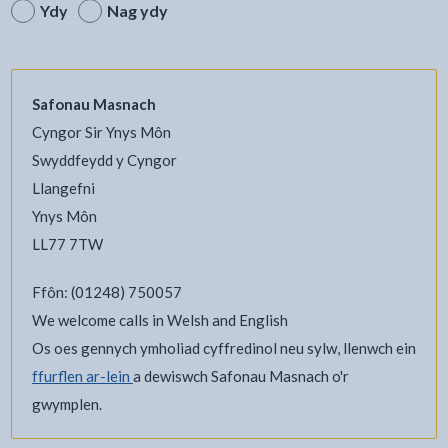
Ydy
Nag ydy
Safonau Masnach
Cyngor Sir Ynys Môn
Swyddfeydd y Cyngor
Llangefni
Ynys Môn
LL77 7TW
Ffôn: (01248) 750057
We welcome calls in Welsh and English
Os oes gennych ymholiad cyffredinol neu sylw, llenwch ein
ffurflen ar-lein
a dewiswch Safonau Masnach o'r
gwymplen.