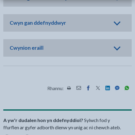
Cwyn gan ddefnyddwyr
Cwynion eraill
Rhannu:
Rhannwch y dudalen hon wrth Pr
Rhannwch y dudalen hon wr
Rhannwch y dudalen h
Rhannwch y dudale
Rhannwch y d
Rhannwch
Rha
A yw'r dudalen hon yn ddefnyddiol?
Sylwch fod y
ffurflen ar gyfer adborth dienw yn unig ac ni chewch ateb.