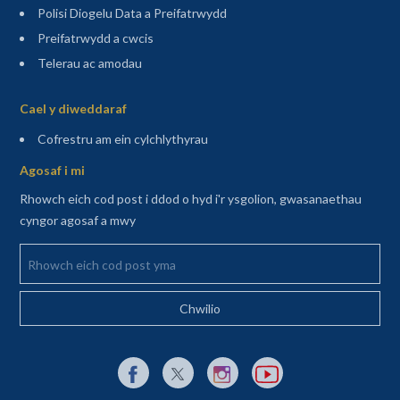
Polisi Diogelu Data a Preifatrwydd
Preifatrwydd a cwcis
Telerau ac amodau
Sitemap
Cael y diweddaraf
(agor mewn tab newydd)
Cofrestru am ein cylchlythyrau
Agosaf i mi
Rhowch eich cod post i ddod o hyd i'r ysgolion, gwasanaethau
cyngor agosaf a mwy
Rhowch eich cod post yma
Dolen allanol i Facebook yn agor mewn tab newydd
Dolen allanol i X (Twitter) yn agor mewn t
Dolen allanol i Instagram yn agor
Dolen allanol i YouTube y