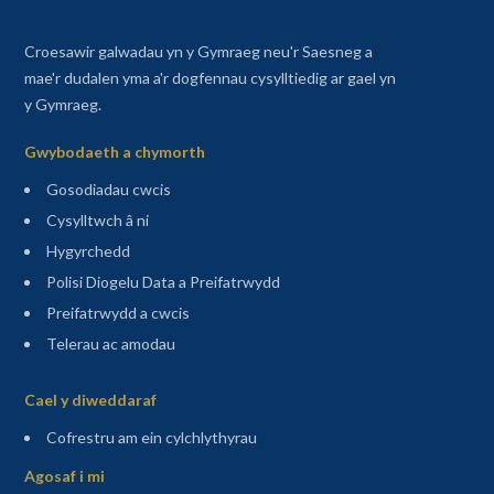
Croesawir galwadau yn y Gymraeg neu'r Saesneg a
mae'r dudalen yma a'r dogfennau cysylltiedig ar gael yn
y Gymraeg.
Gwybodaeth a chymorth
Gosodiadau cwcis
Cysylltwch â ni
Hygyrchedd
Polisi Diogelu Data a Preifatrwydd
Preifatrwydd a cwcis
Telerau ac amodau
Sitemap
Cael y diweddaraf
(agor mewn tab newydd)
Cofrestru am ein cylchlythyrau
Agosaf i mi