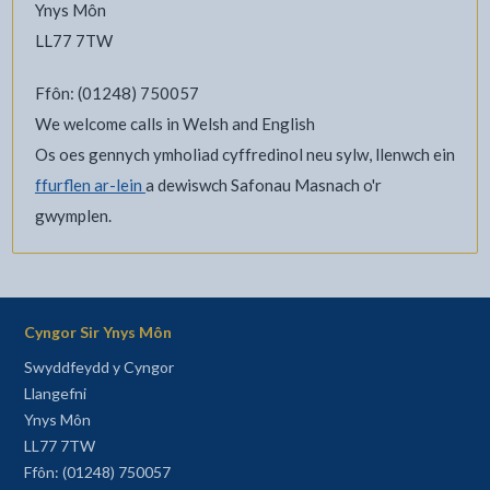
Ynys Môn
LL77 7TW
Ffôn: (01248) 750057
We welcome calls in Welsh and English
Os oes gennych ymholiad cyffredinol neu sylw, llenwch ein
ffurflen ar-lein
a dewiswch Safonau Masnach o'r
gwymplen.
Cyngor Sir Ynys Môn
Swyddfeydd y Cyngor
Llangefni
Ynys Môn
LL77 7TW
Ffôn: (01248) 750057