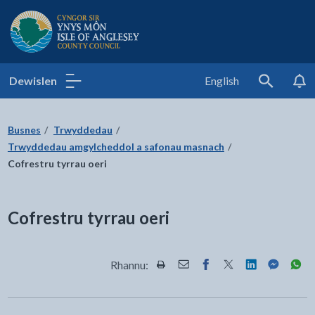
Cyngor Sir Ynys Môn
Dewislen
English
Search
Busnes
Trwyddedau
Trwyddedau amgylcheddol a safonau masnach
Cofrestru tyrrau oeri
Cofrestru tyrrau oeri
Rhannu:
Rhannwch y dudalen hon wrth Pr
Rhannwch y dudalen hon wr
Rhannwch y dudalen h
Rhannwch y dudale
Rhannwch y d
Rhannwch
Rha