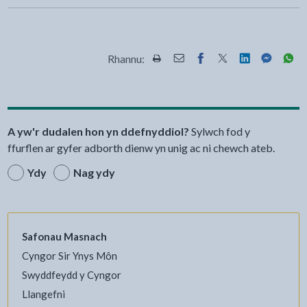
Rhannu:
Rhannwch y dudalen hon wrth Pr
Rhannwch y dudalen hon wr
Rhannwch y dudalen h
Rhannwch y dudale
Rhannwch y d
Rhannwch
Rha
A yw'r dudalen hon yn ddefnyddiol?
Sylwch fod y
ffurflen ar gyfer adborth dienw yn unig ac ni chewch ateb.
Ydy
Nag ydy
Safonau Masnach
Cyngor Sir Ynys Môn
Swyddfeydd y Cyngor
Llangefni