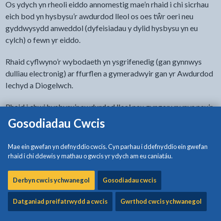
Os ydych yn rheoli eiddo annomestig mae’n rhaid i chi sicrhau
eich bod yn hysbysu’r awdurdod lleol os oes tŵr oeri neu
gyddwysydd anweddol (dyfeisiadau y dylid hysbysu yn eu
cylch) o fewn yr eiddo.
Rhaid cyflwyno’r wybodaeth yn ysgrifenedig (gan gynnwys
dulliau electronig) ar ffurflen a gymeradwyir gan yr Awdurdod
Iechyd a Diogelwch.
Rhaid i chwi hysbysu’r awdurdod lleol neu gyngor yr ynys neu’r
ardal os bydd unrhyw newid yn y wybodaeth a gyflwynir, a
Gosodiadau Cwcis
hynny yn ysgrifenedig o fewn un mis o’r newid.
Mae ein gwefan yn defnyddio cwcis. Cyn parhau i ddefnyddio ein gwefan
Os bydd y ddyfais yn peidio â bod yn ddyfais hysbysadwy,
rhaid i chi ddewis y mathau o gwcis yr ydych am eu caniatáu.
rhaid i chwi roi gwybod yn ysgrifenedig i’r awdurdod lleol neu i
gyngor yr ynys neu’r ardal cyn gynted ag y bo modd.
Derbyn cwcis ychwanegol
Gosodiadau cwcis
Datganiad preifatrwydd a cwcis
Gwrthod cwcis ychwanegol
Gair am y rheoleiddio