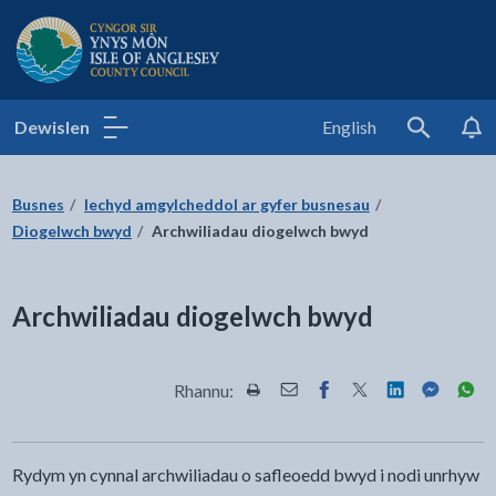
Cyngor Sir Ynys Môn
Dewislen
English
Search
Busnes
Iechyd amgylcheddol ar gyfer busnesau
Diogelwch bwyd
Archwiliadau diogelwch bwyd
Archwiliadau diogelwch bwyd
Rhannu:
Rhannwch y dudalen hon wrth Pr
Rhannwch y dudalen hon wr
Rhannwch y dudalen h
Rhannwch y dudale
Rhannwch y d
Rhannwch
Rha
Rydym yn cynnal archwiliadau o safleoedd bwyd i nodi unrhyw