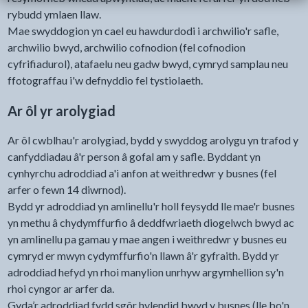
rybudd ymlaen llaw.
Mae swyddogion yn cael eu hawdurdodi i archwilio'r safle,
archwilio bwyd, archwilio cofnodion (fel cofnodion
cyfrifiadurol), atafaelu neu gadw bwyd, cymryd samplau neu
ffotograffau i'w defnyddio fel tystiolaeth.
Ar ôl yr arolygiad
Ar ôl cwblhau'r arolygiad, bydd y swyddog arolygu yn trafod y
canfyddiadau â'r person â gofal am y safle. Byddant yn
cynhyrchu adroddiad a'i anfon at weithredwr y busnes (fel
arfer o fewn 14 diwrnod).
Bydd yr adroddiad yn amlinellu'r holl feysydd lle mae'r busnes
yn methu â chydymffurfio â deddfwriaeth diogelwch bwyd ac
yn amlinellu pa gamau y mae angen i weithredwr y busnes eu
cymryd er mwyn cydymffurfio'n llawn â'r gyfraith. Bydd yr
adroddiad hefyd yn rhoi manylion unrhyw argymhellion sy'n
rhoi cyngor ar arfer da.
Gyda’r adroddiad fydd sgôr hylendid bwyd y busnes (lle bo'n