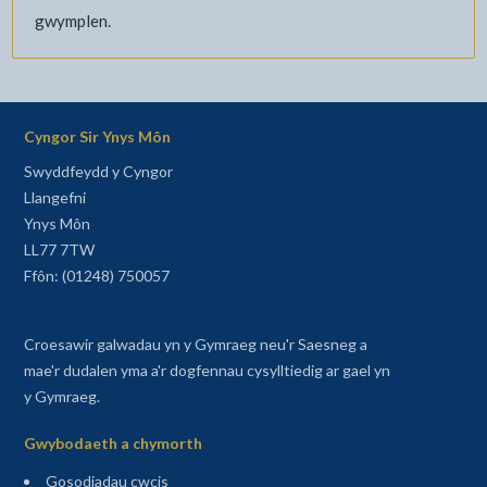
gwymplen.
Cyngor Sir Ynys Môn
Swyddfeydd y Cyngor
Llangefni
Ynys Môn
LL77 7TW
Ffôn: (01248) 750057
Croesawir galwadau yn y Gymraeg neu'r Saesneg a
mae'r dudalen yma a'r dogfennau cysylltiedig ar gael yn
y Gymraeg.
Gwybodaeth a chymorth
Gosodiadau cwcis