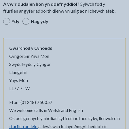
A yw'r dudalen hon yn ddefnyddiol?
Sylwch fod y
ffurflen ar gyfer adborth dienw yn unig ac ni chewch ateb.
Ydy
Nag ydy
Gwarchod y Cyhoedd
Cyngor Sir Ynys Môn
Swyddfeydd y Cyngor
Llangefni
Ynys Môn
LL77 7TW
Ffôn: (01248) 750057
We welcome calls in Welsh and English
Os oes gennych ymholiad cyffredinol neu sylw, llenwch ein
ffurflen ar-lein
a dewiswch Iechyd Amgylcheddol o'r