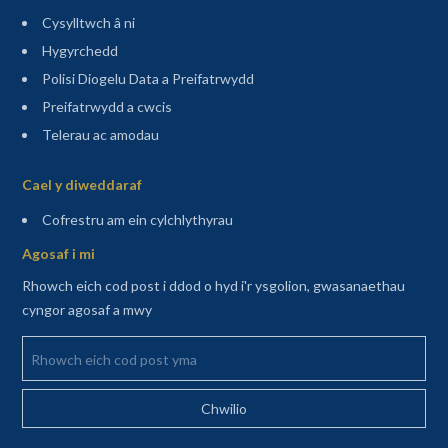
Cysylltwch â ni
Hygyrchedd
Polisi Diogelu Data a Preifatrwydd
Preifatrwydd a cwcis
Telerau ac amodau
Sitemap
Cael y diweddaraf
(agor mewn tab newydd)
Cofrestru am ein cylchlythyrau
Agosaf i mi
Rhowch eich cod post i ddod o hyd i'r ysgolion, gwasanaethau
cyngor agosaf a mwy
Rhowch eich cod post yma