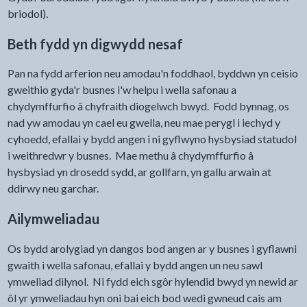
briodol).
Beth fydd yn digwydd nesaf
Pan na fydd arferion neu amodau'n foddhaol, byddwn yn ceisio
gweithio gyda'r busnes i'w helpu i wella safonau a
chydymffurfio â chyfraith diogelwch bwyd. Fodd bynnag, os
nad yw amodau yn cael eu gwella, neu mae perygl i iechyd y
cyhoedd, efallai y bydd angen i ni gyflwyno hysbysiad statudol
i weithredwr y busnes. Mae methu â chydymffurfio â
hysbysiad yn drosedd sydd, ar gollfarn, yn gallu arwain at
ddirwy neu garchar.
Ailymweliadau
Os bydd arolygiad yn dangos bod angen ar y busnes i gyflawni
gwaith i wella safonau, efallai y bydd angen un neu sawl
ymweliad dilynol. Ni fydd eich sgôr hylendid bwyd yn newid ar
ôl yr ymweliadau hyn oni bai eich bod wedi gwneud cais am