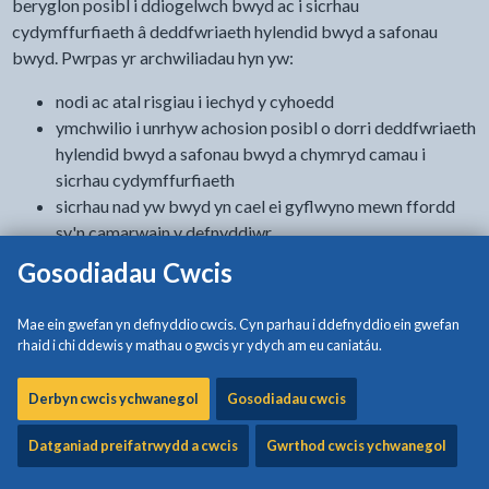
beryglon posibl i ddiogelwch bwyd ac i sicrhau
cydymffurfiaeth â deddfwriaeth hylendid bwyd a safonau
bwyd. Pwrpas yr archwiliadau hyn yw:
nodi ac atal risgiau i iechyd y cyhoedd
ymchwilio i unrhyw achosion posibl o dorri deddfwriaeth
hylendid bwyd a safonau bwyd a chymryd camau i
sicrhau cydymffurfiaeth
sicrhau nad yw bwyd yn cael ei gyflwyno mewn ffordd
sy'n camarwain y defnyddiwr
cynnig cyngor ar arferion da
Gosodiadau Cwcis
Rydym yn cynnal archwiliadau diogelwch bwyd rheolaidd a
Mae ein gwefan yn defnyddio cwcis. Cyn parhau i ddefnyddio ein gwefan
gallwn hefyd ymweld o ganlyniad i gŵyn. Mae amlder ein
rhaid i chi ddewis y mathau o gwcis yr ydych am eu caniatáu.
hymweliadau rheolaidd yn amrywio yn dibynnu ar y math o
fusnes a’ch record diogelwch bwyd blaenorol. Gall amlder yr
Derbyn cwcis ychwanegol
Gosodiadau cwcis
arolygu amrywio rhwng bob 6 mis a phob 3 blynedd.
Mae gan Swyddogion Diogelwch Bwyd a Safonau Masnach yr
Datganiad preifatrwydd a cwcis
Gwrthod cwcis ychwanegol
hawl i fynd i mewn ac arolygu safleoedd bwyd ar bob adeg
resymol heb wneud apwyntiad, ac maent fel arfer yn dod heb