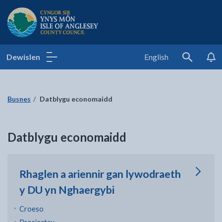
Cyngor Sir Ynys Môn
Dewislen
English
Search
Busnes
Datblygu economaidd
Datblygu economaidd
Rhaglen a ariennir gan lywodraeth
y DU yn Nghaergybi
Croeso