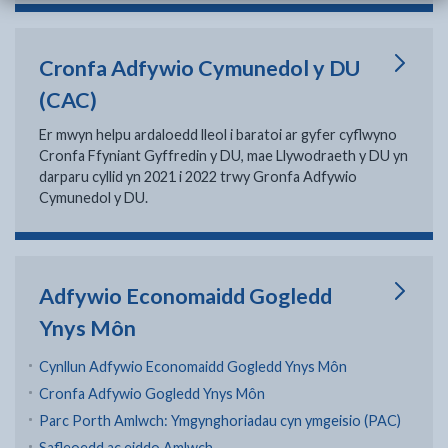
Cronfa Adfywio Cymunedol y DU
(CAC)
Er mwyn helpu ardaloedd lleol i baratoi ar gyfer cyflwyno
Cronfa Ffyniant Gyffredin y DU, mae Llywodraeth y DU yn
darparu cyllid yn 2021 i 2022 trwy Gronfa Adfywio
Cymunedol y DU.
Adfywio Economaidd Gogledd
Ynys Môn
Cynllun Adfywio Economaidd Gogledd Ynys Môn
Cronfa Adfywio Gogledd Ynys Môn
Parc Porth Amlwch: Ymgynghoriadau cyn ymgeisio (PAC)
Safleoedd ac eiddo Amlwch