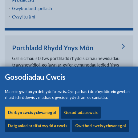
Prosiectau
Gwybodaeth pellach
Cysylltu â ni
Porthladd Rhydd Ynys Môn
Gall sicrhau statws porthladd rhydd sicrhau newidiadau
trawsnewidiol, go iawn ar gyfer cymunedau ledled Ynys
Môn a'r rhanbarth ehangach yng Ngogledd Cymru.
Gosodiadau Cwcis
Mae ein gwefan yn defnyddio cwcis. Cyn parhau i ddefnyddio ein gwefan
rhaid i chi ddewis y mathau o gwcis yr ydych am eu caniatáu.
Cronfa Ffyniant Gyffredin y DU:
Ynys Môn (SPF)
Derbyn cwcis ychwanegol
Gosodiadau cwcis
Mae Cronfa Ffyniant Gyffredin y DU (UKSPF) yn rhan o
Datganiad preifatrwydd a cwcis
Gwrthod cwcis ychwanegol
agenda Cronfa Ffyniant Bro Llywodraeth y DU.