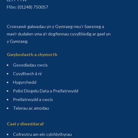
Ffôn: (01248) 750057
Croesawir galwadau yn y Gymraeg neu'r Saesneg a
mae'r dudalen yma a'r dogfennau cysylltiedig ar gael yn
y Gymraeg.
Gwybodaeth a chymorth
Gosodiadau cwcis
Cysylltwch â ni
Hygyrchedd
Polisi Diogelu Data a Preifatrwydd
Preifatrwydd a cwcis
Telerau ac amodau
Sitemap
Cael y diweddaraf
(agor mewn tab newydd)
Cofrestru am ein cylchlythyrau