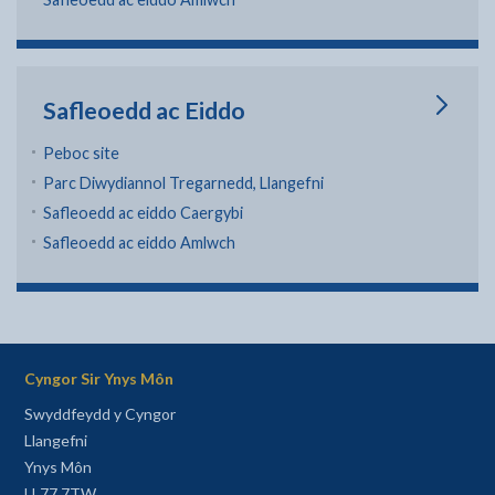
Safleoedd ac Eiddo
Peboc site
Parc Diwydiannol Tregarnedd, Llangefni
Safleoedd ac eiddo Caergybi
Safleoedd ac eiddo Amlwch
Cyngor Sir Ynys Môn
Swyddfeydd y Cyngor
Llangefni
Ynys Môn
LL77 7TW