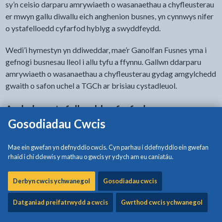
sy’n ceisio darparu amrywiaeth o wasanaethau a chyfleusterau
er mwyn gallu diwallu eich anghenion busnes, yn cynnwys nifer
o ystafelloedd cyfarfod hyblyg a swyddfeydd.
Wedi’i hymestyn yn ddiweddar, mae’r Ganolfan Fusnes yma i
gefnogi busnesau lleol i allu tyfu a ffynnu. Gallwn ddarparu
amrywiaeth o wasanaethau a chyfleusterau gydag amgylchedd
gwaith o safon uchel a TGCh ar brisiau cystadleuol.
Archebu ystafelloedd cyfarfod
Gosodiadau Cwcis
Mae ystafelloedd cyfarfod ar gael i'w llogi ar gyfer rhwng 6 i
65 o bobl.
Mae ein gwefan yn defnyddio cwcis. Cyn parhau i ddefnyddio ein gwefan
rhaid i chi ddewis y mathau o gwcis yr ydych am eu caniatáu.
Cysylltwch â
datecondev@ynysmon.llyw.cymru
neu ffoniwch
01248 752 435 / 752 431
Derbyn cwcis ychwanegol
Gosodiadau cwcis
Gwefru ceir trydan
Datganiad preifatrwydd a cwcis
Gwrthod cwcis ychwanegol