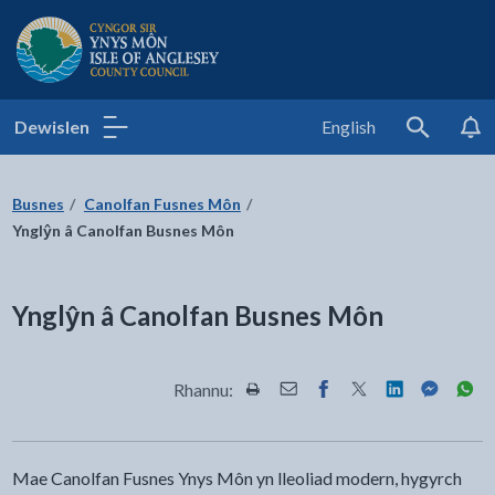
Cyngor Sir Ynys Môn
Dewislen
English
Search
Busnes
Canolfan Fusnes Môn
Ynglŷn â Canolfan Busnes Môn
Ynglŷn â Canolfan Busnes Môn
Rhannu:
Rhannwch y dudalen hon wrth Pr
Rhannwch y dudalen hon wr
Rhannwch y dudalen h
Rhannwch y dudale
Rhannwch y d
Rhannwch
Rha
Mae Canolfan Fusnes Ynys Môn yn lleoliad modern, hygyrch