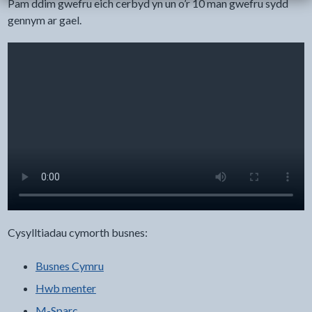
Pam ddim gwefru eich cerbyd yn un o’r 10 man gwefru sydd
gennym ar gael.
Cysylltiadau cymorth busnes:
Busnes Cymru
Hwb menter
M-Sparc