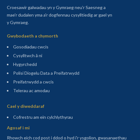
Croesawir galwadau yn y Gymraeg neu'r Saesneg a
mae'r dudalen yma a'r dogfennau cysylltiedig ar gael yn
y Gymraeg.
Gwybodaeth a chymorth
Gosodiadau cwcis
Cysylltwch â ni
Hygyrchedd
Polisi Diogelu Data a Preifatrwydd
Preifatrwydd a cwcis
Telerau ac amodau
Sitemap
Cael y diweddaraf
(agor mewn tab newydd)
Cofrestru am ein cylchlythyrau
Agosaf i mi
Rhowch eich cod post i ddod o hyd i'r ysgolion, gwasanaethau