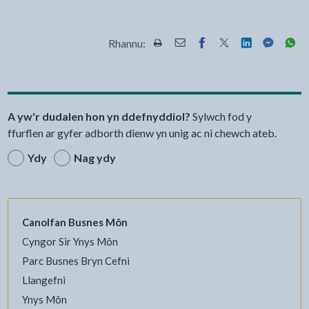
Rhannu:
Rhannwch y dudalen hon wrth Pr
Rhannwch y dudalen hon wr
Rhannwch y dudalen h
Rhannwch y dudale
Rhannwch y d
Rhannwch
Rha
A yw'r dudalen hon yn ddefnyddiol?
Sylwch fod y
ffurflen ar gyfer adborth dienw yn unig ac ni chewch ateb.
Ydy
Nag ydy
Canolfan Busnes Môn
Cyngor Sir Ynys Môn
Parc Busnes Bryn Cefni
Llangefni
Ynys Môn