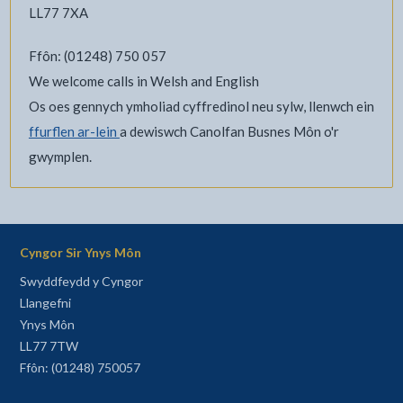
LL77 7XA
Ffôn: (01248) 750 057
We welcome calls in Welsh and English
Os oes gennych ymholiad cyffredinol neu sylw, llenwch ein
ffurflen ar-lein
a dewiswch Canolfan Busnes Môn o'r
gwymplen.
Cyngor Sir Ynys Môn
Swyddfeydd y Cyngor
Llangefni
Ynys Môn
LL77 7TW
Ffôn: (01248) 750057