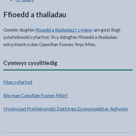
Ffioedd a thaliadau
Gweler dogfen
ffioedd a thaliadau'r cyngor
am gost llogi
ystafelloedd cyfarfod. Yn y ddogfen ffioedd a thaliadau
edrychwch o dan Ganolfan Fusnes Ynys Môn.
Cynnwys cysylltiedig
Man cyfarfod
Ble mae Canolfan Fusnes Môn?
Hysbysiad Preifatrwydd: Datblygu Economaidd ac Adfywio