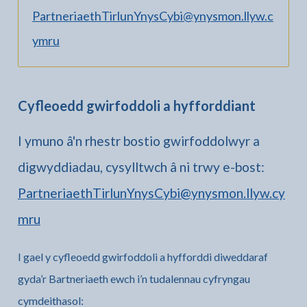
PartneriaethTirlunYnysCybi@ynysmon.llyw.c
ymru
Cyfleoedd gwirfoddoli a hyfforddiant
I ymuno â'n rhestr bostio gwirfoddolwyr a
digwyddiadau, cysylltwch â ni trwy e-bost:
PartneriaethTirlunYnysCybi@ynysmon.llyw.cy
mru
I gael y cyfleoedd gwirfoddoli a hyfforddi diweddaraf
gyda’r Bartneriaeth ewch i’n tudalennau cyfryngau
cymdeithasol: