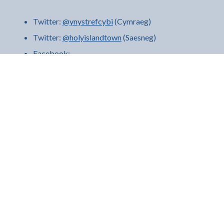
Twitter:
@ynystrefcybi
(Cymraeg)
Twitter:
@holyislandtown
(Saesneg)
Facebook:
https://www.facebook.com/PTYnysCybi
Plannu coed ffrwythau a chreu dôl