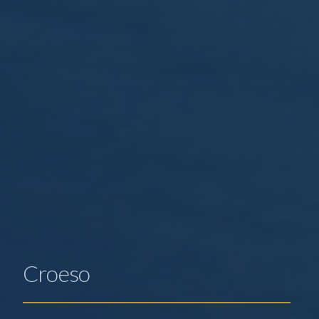
Ymdeimlad o le
Croeso
Mae'r gweithredau yn cynnwys rheoli treftadaeth
naturiol a chymeriad hanesyddol yr ynys yn gynaliadwy, a