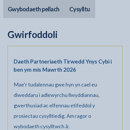
Gwybodaeth pellach
Cysylltu
Gwirfoddoli
Daeth Partneriaeth Tirwedd Ynys Cybi i
ben ym mis Mawrth 2026
Mae’r tudalennau gwe hyn yn cael eu
diweddaru i adlewyrchu llwyddiannau,
gwerthusiad ac elfennau etifeddol y
prosiectau cysylltiedig. Am ragor o
wybodaeth cysylltwch â: