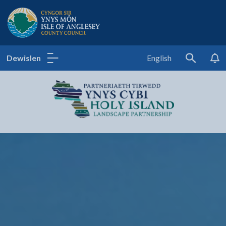
Cyngor Sir Ynys Môn
Dewislen
English
Search