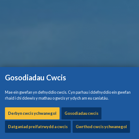
Gosodiadau Cwcis
Mae ein gwefan yn defnyddio cwcis. Cyn parhau i ddefnyddio ein gwefan
rhaid i chi ddewis y mathau o gwcis yr ydych am eu caniatáu.
Derbyn cwcis ychwanegol
Gosodiadau cwcis
Datganiad preifatrwydd a cwcis
Gwrthod cwcis ychwanegol