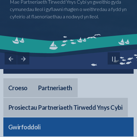
Mae Partneriaeth Tirwedd Ynys Cybi yn gweithio gyda
chreu 'ymdeimlad o le' drwy gynyddu ymwybyddiaeth a
cymunedau lleol i gyflawni rhaglen o weithredau a fydd yn
gwerthfawrogiad lleol o dreftadaeth gyfoethog ac
cyfeirio at flaenoriaethau a nodwyd yn lleol.
amrywiol Ynys Cybi.
Gweld y sleid flaenorol
Gweld y sleid nesaf
Rhewi'r
carwsél
Croeso
Partneriaeth
Prosiectau Partneriaeth Tirwedd Ynys Cybi
Gwirfoddoli