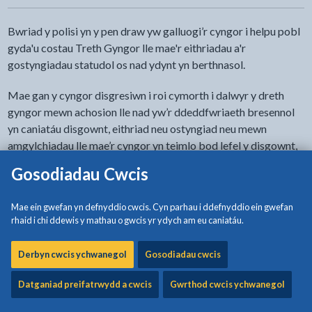
Bwriad y polisi yn y pen draw yw galluogi’r cyngor i helpu pobl
gyda'u costau Treth Gyngor lle mae'r eithriadau a'r
gostyngiadau statudol os nad ydynt yn berthnasol.
Mae gan y cyngor disgresiwn i roi cymorth i dalwyr y dreth
gyngor mewn achosion lle nad yw’r ddeddfwriaeth bresennol
yn caniatáu disgownt, eithriad neu ostyngiad neu mewn
amgylchiadau lle mae’r cyngor yn teimlo bod lefel y disgownt,
eithriad neu ostyngiad yn annigonol o ystyried yr
Gosodiadau Cwcis
amgylchiadau.
Mae ein gwefan yn defnyddio cwcis. Cyn parhau i ddefnyddio ein gwefan
Wrth benderfynu a ddylid caniatáu cymorth dewisol, bydd y
rhaid i chi ddewis y mathau o gwcis yr ydych am eu caniatáu.
cyngor yn ystyried pob cais yn ôl ei haeddiant. Bydd
egwyddorion rhesymoldeb yn cael eu defnyddio ym mhob
Derbyn cwcis ychwanegol
Gosodiadau cwcis
achos gyda’r Awdurdod yn penderfynu ar bob achos ar sail ei
rinweddau perthnasol.
Datganiad preifatrwydd a cwcis
Gwrthod cwcis ychwanegol
Bydd pob penderfyniad yn cael ei wneud heb gyfeiriad at