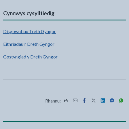
Cynnwys cysylltiedig
Disgowntiau Treth Gyngor
Eithriadau'r Dreth Gyngor
Gostyngiad y Dreth Gyngor
Rhannu:
Rhannwch y dudalen hon wrth Pr
Rhannwch y dudalen hon wr
Rhannwch y dudalen h
Rhannwch y dudale
Rhannwch y d
Rhannwch
Rha