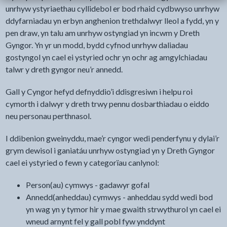
unrhyw ystyriaethau cyllidebol er bod rhaid cydbwyso unrhyw
ddyfarniadau yn erbyn anghenion trethdalwyr lleol a fydd, yn y
pen draw, yn talu am unrhyw ostyngiad yn incwm y Dreth
Gyngor. Yn yr un modd, bydd cyfnod unrhyw daliadau
gostyngol yn cael ei ystyried ochr yn ochr ag amgylchiadau
talwr y dreth gyngor neu’r annedd.
Gall y Cyngor hefyd defnyddio’i ddisgresiwn i helpu roi
cymorth i dalwyr y dreth trwy pennu dosbarthiadau o eiddo
neu personau perthnasol.
I ddibenion gweinyddu, mae’r cyngor wedi penderfynu y dylai’r
grym dewisol i ganiatáu unrhyw ostyngiad yn y Dreth Gyngor
cael ei ystyried o fewn y categorïau canlynol:
Person(au) cymwys - gadawyr gofal
Annedd(anheddau) cymwys - anheddau sydd wedi bod
yn wag yn y tymor hir y mae gwaith strwythurol yn cael ei
wneud arnynt fel y gall pobl fyw ynddynt