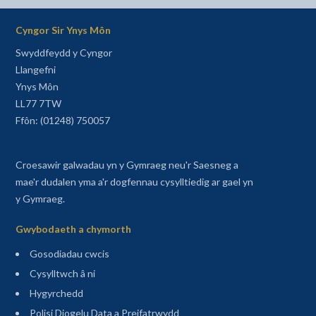
Cyngor Sir Ynys Môn
Swyddfeydd y Cyngor
Llangefni
Ynys Môn
LL77 7TW
Ffôn: (01248) 750057
Croesawir galwadau yn y Gymraeg neu'r Saesneg a
mae'r dudalen yma a'r dogfennau cysylltiedig ar gael yn
y Gymraeg.
Gwybodaeth a chymorth
Gosodiadau cwcis
Cysylltwch â ni
Hygyrchedd
Polisi Diogelu Data a Preifatrwydd