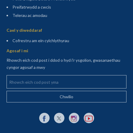
Preifatrwydd a cwcis
Telerau ac amodau
Sitemap
Cael y diweddaraf
(agor mewn tab newydd)
Cofrestru am ein cylchlythyrau
Agosaf i mi
Rhowch eich cod post i ddod o hyd i'r ysgolion, gwasanaethau
cyngor agosaf a mwy
Rhowch eich cod post yma
Dolen allanol i Facebook yn agor mewn tab newydd
Dolen allanol i X (Twitter) yn agor mewn t
Dolen allanol i Instagram yn agor
Dolen allanol i YouTube y