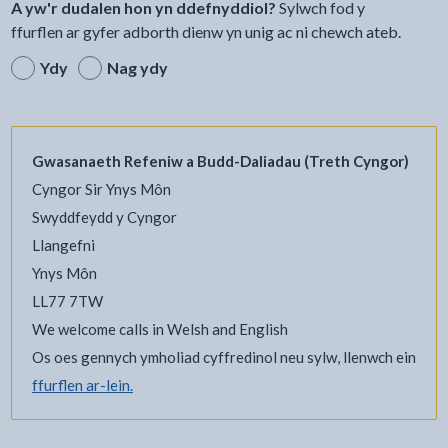
A yw'r dudalen hon yn ddefnyddiol?
Sylwch fod y
ffurflen ar gyfer adborth dienw yn unig ac ni chewch ateb.
Ydy
Nag ydy
Gwasanaeth Refeniw a Budd-Daliadau (Treth Cyngor)
Cyngor Sir Ynys Môn
Swyddfeydd y Cyngor
Llangefni
Ynys Môn
LL77 7TW
We welcome calls in Welsh and English
Os oes gennych ymholiad cyffredinol neu sylw, llenwch ein
ffurflen ar-lein.