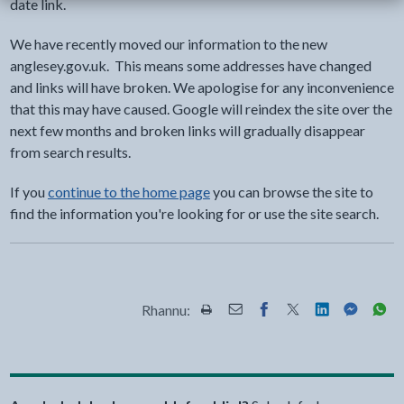
date link.
We have recently moved our information to the new
anglesey.gov.uk. This means some addresses have changed
and links will have broken. We apologise for any inconvenience
that this may have caused. Google will reindex the site over the
next few months and broken links will gradually disappear
from search results.
If you
continue to the home page
you can browse the site to
find the information you're looking for or use the site search.
Rhannu:
Rhannwch y dudalen hon wrth Pr
Rhannwch y dudalen hon wr
Rhannwch y dudalen h
Rhannwch y dudale
Rhannwch y d
Rhannwch
Rha