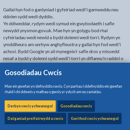
Gallai hyn fod o ganlyniad i gyfeiriad wedi'i gamweddu neu
ddolen sydd wedi dyddio.
Yn ddiweddar, rydym wedi symud ein gwybodaeth i safle
newydd ynysmon.gov.uk. Mae hyn yn golygu bod rhai
cyfeiriadau wedi newid a bydd dolenni wedi torri. Rydym yn
ymddiheuro am unrhyw anghyfleustra y gallai hyn fod wedi'i
achosi. Bydd Google yn ail mynegeio’r safle dros y misoedd
nesaf a bydd y dolenni sydd wedi'i torri yn diflannu'n raddol o
ganlyniadau chwilio.
Gosodiadau Cwcis
Os byddwch yn parhau i'r
dudalen gartref
gallwch bori drwy'r
wefan i ddod o hyd i'r wybodaeth rydych chi'n chwilio amdani
Mae ein gwefan yn defnyddio cwcis. Cyn parhau i ddefnyddio ein gwefan
neu ddefnyddio'r chwiliad.
rhaid i chi ddewis y mathau o gwcis yr ydych am eu caniatáu.
Sorry, but the page you were trying to view could not be
Derbyn cwcis ychwanegol
Gosodiadau cwcis
found.
Datganiad preifatrwydd a cwcis
Gwrthod cwcis ychwanegol
This could be the result of a mistyped address or an out of