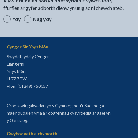
A yw'r dudalen hon yn ddefnyddiol?
Sylwch fod y
ffurflen ar gyfer adborth dienw yn unig ac ni chewch ateb.
Ydy
Nag ydy
Cyngor Sir Ynys Môn
Swyddfeydd y Cyngor
Llangefni
Ynys Môn
LL77 7TW
Ffôn: (01248) 750057
Croesawir galwadau yn y Gymraeg neu'r Saesneg a
mae'r dudalen yma a'r dogfennau cysylltiedig ar gael yn
y Gymraeg.
Gwybodaeth a chymorth