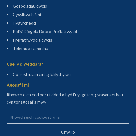
Gosodiadau cwcis
Cysylltwch â ni
Hygyrchedd
Polisi Diogelu Data a Preifatrwydd
Preifatrwydd a cwcis
Telerau ac amodau
Sitemap
Cael y diweddaraf
(agor mewn tab newydd)
Cofrestru am ein cylchlythyrau
Agosaf i mi
Rhowch eich cod post i ddod o hyd i'r ysgolion, gwasanaethau
cyngor agosaf a mwy
Rhowch eich cod post yma