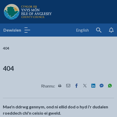
Cyngor Sir Ynys Môn
Dewislen
English
Search
404
404
Rhannu:
Rhannwch y dudalen hon wrth Pr
Rhannwch y dudalen hon wr
Rhannwch y dudalen h
Rhannwch y dudale
Rhannwch y d
Rhannwch
Rha
Mae'n ddrwg gennym, ond ni ellid dod o hyd i'r dudalen
roeddech chi'n ceisio ei gweld.